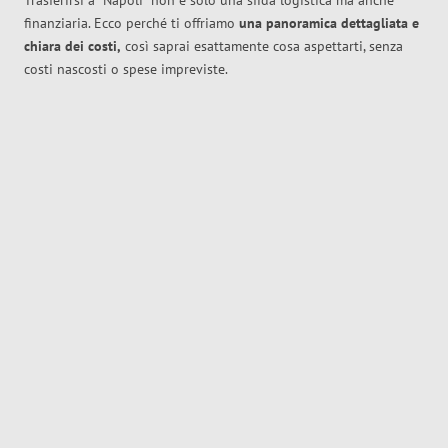
Trasferirsi a
Napoli
non è solo una sfida logistica ma anche
finanziaria. Ecco perché ti offriamo
una panoramica dettagliata e
chiara dei costi,
così saprai esattamente cosa aspettarti, senza
costi nascosti o spese impreviste.