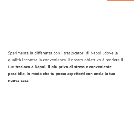
Sperimenta la differenza con i traslocatori di Napoli, dove la
qualità incontra la convenienza. Il nostro obiettivo è rendere il
tuo
trasloco a Napoli il più privo di stress e conveniente
possibile, in modo che tu possa aspettarti con ansia la tua
nuova casa.