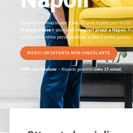
Napoli
Trasloco internazionale a Napoli può essere così facile!
di prima classe
e assicurati i
migliori prezzi a Napoli
. R
vostro preventivo personalizzato e fate il primo passo:
RICEVI UN'OFFERTA NON VINCOLANTE
100% non vincolante
– Risposta garantita
entro 15 minuti
.