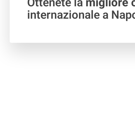
Ottenete la
migliore 
internazionale a Napo