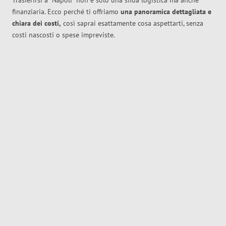
Trasferirsi a
Napoli
non è solo una sfida logistica ma anche
finanziaria. Ecco perché ti offriamo
una panoramica dettagliata e
chiara dei costi,
così saprai esattamente cosa aspettarti, senza
costi nascosti o spese impreviste.