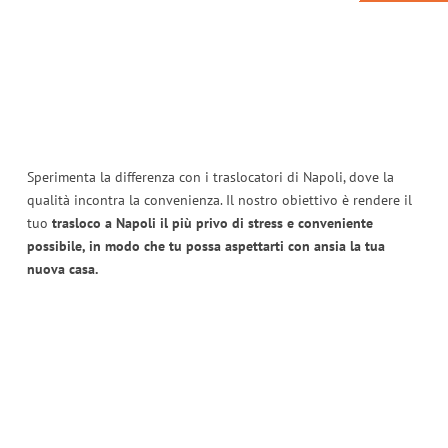
Sperimenta la differenza con i traslocatori di Napoli, dove la
qualità incontra la convenienza. Il nostro obiettivo è rendere il
tuo
trasloco a Napoli il più privo di stress e conveniente
possibile, in modo che tu possa aspettarti con ansia la tua
nuova casa.