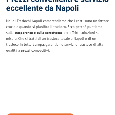
eccellente da Napoli
Noi di Traslochi Napoli comprendiamo che i costi sono un fattore
cruciale quando si pianifica il trasloco. Ecco perché puntiamo
sulla
trasparenza e sulla correttezza
per offrirti soluzioni su
misura. Che si tratti di un trasloco locale a Napoli o di un
trasloco in tutta Europa, garantiamo servizi di trasloco di alta
qualità a prezzi competitivi.