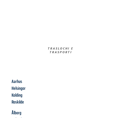
TRASLOCHI E
TRASPORTI​
Aarhus
Helsingor
Kolding
Roskilde
Ålborg