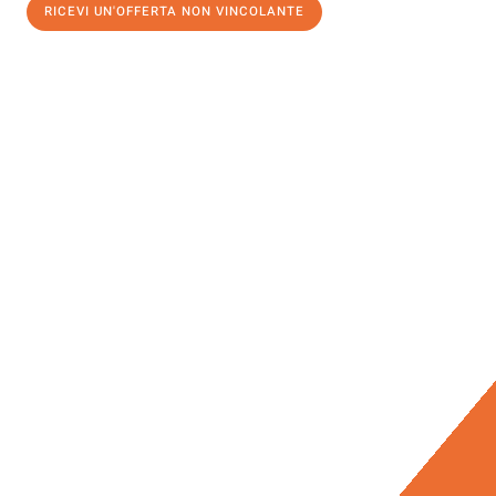
RICEVI UN'OFFERTA NON VINCOLANTE