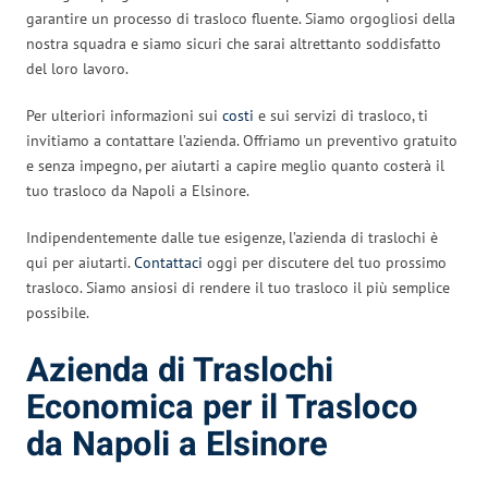
garantire un processo di trasloco fluente. Siamo orgogliosi della
nostra squadra e siamo sicuri che sarai altrettanto soddisfatto
del loro lavoro.
Per ulteriori informazioni sui
costi
e sui servizi di trasloco, ti
invitiamo a contattare l’azienda. Offriamo un preventivo gratuito
e senza impegno, per aiutarti a capire meglio quanto costerà il
tuo trasloco da Napoli a Elsinore.
Indipendentemente dalle tue esigenze, l’azienda di traslochi è
qui per aiutarti.
Contattaci
oggi per discutere del tuo prossimo
trasloco. Siamo ansiosi di rendere il tuo trasloco il più semplice
possibile.
Azienda di Traslochi
Economica per il Trasloco
da Napoli a Elsinore