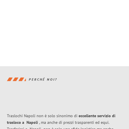
PERCHÉ NOI?
Traslochi Napoli non è solo sinonimo di
eccellente
servizio di
trasloco
a
Napoli
, ma anche di prezzi trasparenti ed equi.