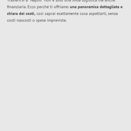
Trasferirsi a
Napoli
non è solo una sfida logistica ma anche
finanziaria. Ecco perché ti offriamo
una panoramica dettagliata e
chiara dei costi,
così saprai esattamente cosa aspettarti, senza
costi nascosti o spese impreviste.