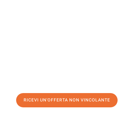
Repubblic
Ceca
Il tuo trasloco Napoli Repubblica Ceca può essere così fac
nostro
servizio di prima classe
e assicurati i
migliori prezz
Richiedo ora la tua offerta personalizzata e fai il primo 
trasloco senza stress a Repubblica Ceca
RICEVI UN'OFFERTA NON VINCOLANTE
100% non vincolante – Risposta garantita entro 15 minuti.