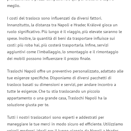
meglio.
I costi del trasloco sono influenzati da diversi fattori.
Innanzitutto, la distanza tra Napoli e Hradec Králové gioca un
ruolo significativo. Più lungo è il viaggio, più elevate saranno le
spese. Inoltre, la quantità di beni da trasportare influisce sui
costi: più roba hai, più costerà trasportarla. Infine, servizi
aggiuntivi come l’imballaggio, lo smontaggio e il rimontaggio
dei mobili possono influenzare il prezzo finale.
Traslochi Napoli offre un preventivo personalizzato, adattato alle
tue esigenze specifiche. Disponiamo di diversi pacchetti di
trasloco basati su dimensioni e servizi, per andare incontro a
tutte le esigenze. Che tu stia traslocando un piccolo
appartamento o una grande casa, Traslochi Napoli ha la
soluzione giusta per te.
Tutti i nostri traslocatori sono esperti e addestrati per
maneggiare le tue merci in modo sicuro ed efficiente. Utilizziamo
veicoli moderni, ideali per il lungo viaggio da Napoli a Hradec