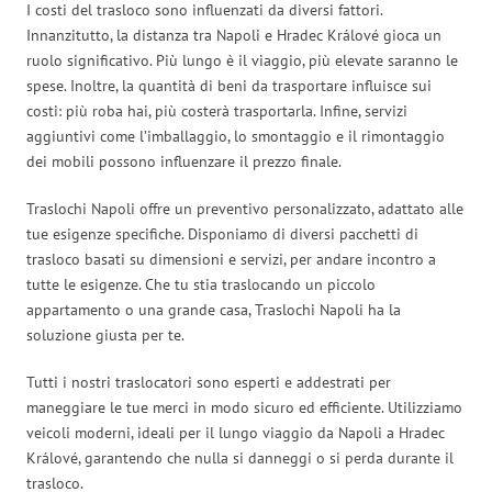
I costi del trasloco sono influenzati da diversi fattori.
Innanzitutto, la distanza tra Napoli e Hradec Králové gioca un
ruolo significativo. Più lungo è il viaggio, più elevate saranno le
spese. Inoltre, la quantità di beni da trasportare influisce sui
costi: più roba hai, più costerà trasportarla. Infine, servizi
aggiuntivi come l’imballaggio, lo smontaggio e il rimontaggio
dei mobili possono influenzare il prezzo finale.
Traslochi Napoli offre un preventivo personalizzato, adattato alle
tue esigenze specifiche. Disponiamo di diversi pacchetti di
trasloco basati su dimensioni e servizi, per andare incontro a
tutte le esigenze. Che tu stia traslocando un piccolo
appartamento o una grande casa, Traslochi Napoli ha la
soluzione giusta per te.
Tutti i nostri traslocatori sono esperti e addestrati per
maneggiare le tue merci in modo sicuro ed efficiente. Utilizziamo
veicoli moderni, ideali per il lungo viaggio da Napoli a Hradec
Králové, garantendo che nulla si danneggi o si perda durante il
trasloco.