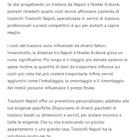
Se stai progettando un trasloco da Napoli a Hradec Králové,
potresti chiederti quanti costi dovrai affrontare. L’azienda di
traslochi Traslochi Napoli, specializzata in servizi di trasloco
professionali a prezzi competitivi, è qui per aiutarti a capire
meglio.
I costi del trasloco sono influenzati da diversi fattori.
Innanzitutto, la distanza tra Napoli e Hradec Králové gioca un
ruolo significativo. Più lungo è il viaggio, più elevate saranno le
spese. Inoltre, la quantità di beni da trasportare influisce sui
costi: più roba hai, più costerà trasportarla. Infine, servizi
aggiuntivi come l’imballaggio, lo smontaggio e il rimontaggio
dei mobili possono influenzare il prezzo finale.
Traslochi Napoli offre un preventivo personalizzato, adattato alle
tue esigenze specifiche. Disponiamo di diversi pacchetti di
trasloco basati su dimensioni e servizi, per andare incontro a
tutte le esigenze. Che tu stia traslocando un piccolo
appartamento o una grande casa, Traslochi Napoli ha la
soluzione giusta per te.