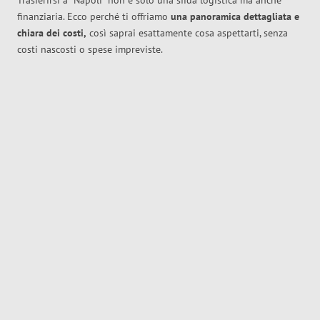
Trasferirsi a
Napoli
non è solo una sfida logistica ma anche
finanziaria. Ecco perché ti offriamo
una panoramica dettagliata e
chiara dei costi,
così saprai esattamente cosa aspettarti, senza
costi nascosti o spese impreviste.