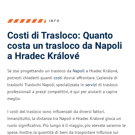
INFO
Costi di Trasloco: Quanto
costa un trasloco da Napoli
a Hradec Králové
Se stai progettando un trasloco da
Napoli
a Hradec Králové,
potresti chiederti quanti
costi
dovrai affrontare. L’azienda di
traslochi Traslochi Napoli, specializzata in
servizi
di trasloco
professionali a prezzi competitivi, è qui per aiutarti a capire
meglio.
I costi del trasloco sono influenzati da diversi fattori.
Innanzitutto, la distanza tra Napoli e Hradec Králové gioca un
ruolo significativo. Più lungo è il viaggio, più elevate saranno le
spese. Inoltre, la quantità di beni da trasportare influisce sui