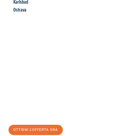
Karlsbad
Ostrava
Richiedi ora la tua
offerta
al
miglior
prezzo !
Inviateci adesso la vostra richiesta non vincolante e
assicuratevi la vostra
offerta di trasloco per le vostre esigenze
a Napoli
al miglior prezzo! Approfitta dell’occasione per
un
trasloco senza stress
e con il massimo comfort:
OTTIENI L'OFFERTA ORA