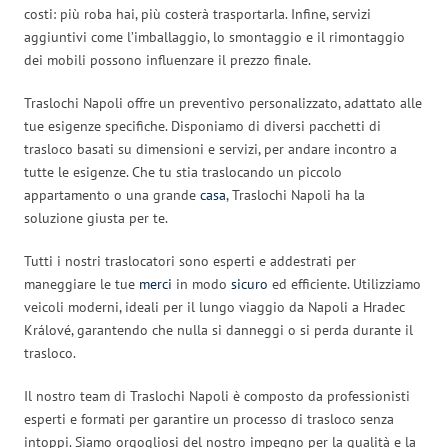
costi: più roba hai, più costerà trasportarla. Infine, servizi
aggiuntivi come l’imballaggio, lo smontaggio e il rimontaggio
dei mobili possono influenzare il prezzo finale.
Traslochi Napoli offre un preventivo personalizzato, adattato alle
tue esigenze specifiche. Disponiamo di diversi pacchetti di
trasloco basati su dimensioni e servizi, per andare incontro a
tutte le esigenze. Che tu stia traslocando un piccolo
appartamento o una grande
casa
, Traslochi Napoli ha la
soluzione giusta per te.
Tutti i nostri traslocatori sono esperti e addestrati per
maneggiare le tue
merci
in modo
sicuro
ed efficiente. Utilizziamo
veicoli moderni, ideali per il lungo viaggio da Napoli a Hradec
Králové, garantendo che nulla si danneggi o si perda durante il
trasloco.
Il nostro team di Traslochi Napoli è composto da professionisti
esperti e formati per garantire un processo di trasloco senza
intoppi. Siamo orgogliosi del nostro impegno per la qualità e la