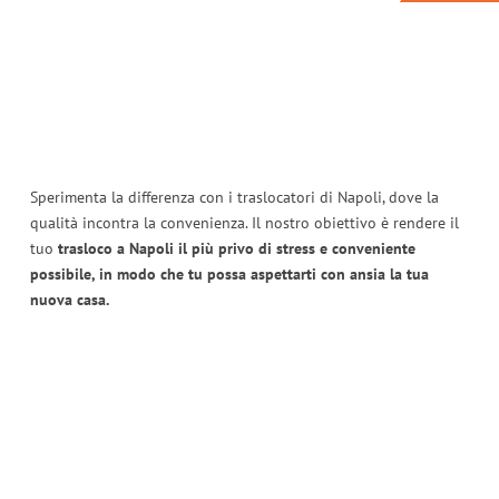
Sperimenta la differenza con i traslocatori di Napoli, dove la
qualità incontra la convenienza. Il nostro obiettivo è rendere il
tuo
trasloco a Napoli il più privo di stress e conveniente
possibile, in modo che tu possa aspettarti con ansia la tua
nuova casa.