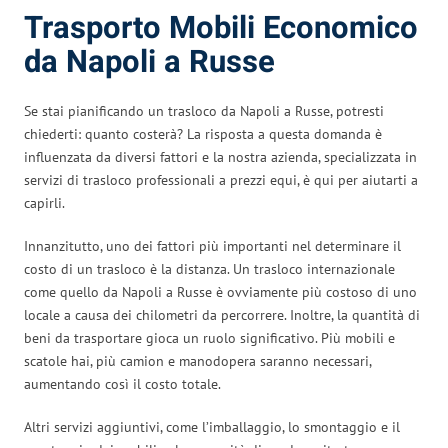
Trasporto Mobili Economico
da Napoli a Russe
Se stai pianificando un trasloco da Napoli a Russe, potresti
chiederti: quanto costerà? La risposta a questa domanda è
influenzata da diversi fattori e la nostra azienda, specializzata in
servizi di trasloco professionali a prezzi equi, è qui per aiutarti a
capirli.
Innanzitutto, uno dei fattori più importanti nel determinare il
costo di un trasloco è la distanza. Un trasloco internazionale
come quello da Napoli a Russe è ovviamente più costoso di uno
locale a causa dei chilometri da percorrere. Inoltre, la quantità di
beni da trasportare gioca un ruolo significativo. Più mobili e
scatole hai, più camion e manodopera saranno necessari,
aumentando così il costo totale.
Altri servizi aggiuntivi, come l’imballaggio, lo smontaggio e il