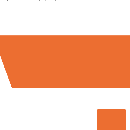
Traslochi Napoli in numeri: