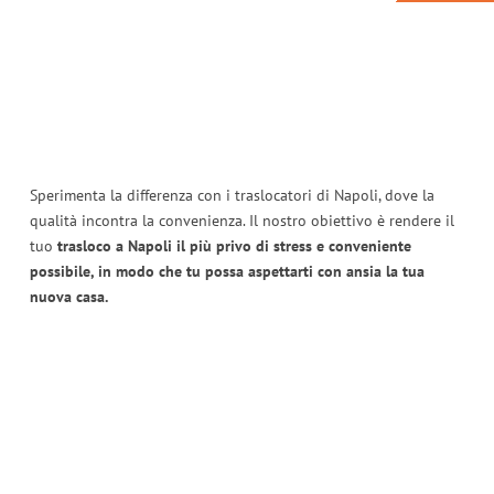
Sperimenta la differenza con i traslocatori di Napoli, dove la
qualità incontra la convenienza. Il nostro obiettivo è rendere il
tuo
trasloco a Napoli il più privo di stress e conveniente
possibile, in modo che tu possa aspettarti con ansia la tua
nuova casa.