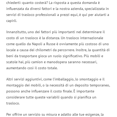
chiederti: quanto costerà? La risposta a questa domanda è
influenzata da diversi fattori e la nostra azienda, specializzata in
servizi di trasloco professionali a prezzi equi, è qui per aiutarti a
capirli.
Innanzitutto, uno dei fattori più importanti nel determinare il
costo di un trasloco è la distanza. Un trasloco internazionale
come quello da Napoli a Russe è ovviamente più costoso di uno
locale a causa dei chilometri da percorrere. Inoltre, la quantità di
beni da trasportare gioca un ruolo significativo. Più mobili e
scatole hai, più camion e manodopera saranno necessari,
aumentando così il costo totale.
Altri servizi aggiuntivi, come l’imballaggio, lo smontaggio e il
montaggio dei mobili, o la necessità di un deposito temporaneo,
possono anche influenzare il costo finale. È importante
considerare tutte queste variabili quando si pianifica un
trasloco.
Per offrire un servizio su misura e adatto alle tue esigenze, la