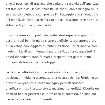
diversi pacchetti di trasloco, che variano a seconda dell’ampiezza
del trasloco e dei servizi richiesti. Sia che tu abbia bisogno di un
servizio completo, che comprende l’imballaggio e lo smontaggio
dei mobili, sia che tu preferisca occuparti di alcune cose da solo,
abbiamo l’opzione giusta per te.
Il nostro team è composto da traslocatori esperti, in grado di
gestire i tuoi beni in modo sicuro ed efficiente, garantendo che
nulla venga danneggiato durante il trasloco. Utilizziamo veicoli
moderni, ideali per il lungo viaggio da Napoli a Russe, e tutti i
nostri dipendenti sono formati e preparati per garantire un
processo di trasloco senza intoppi.
Se desideri ulteriori informazioni sui costi e sui servizi di
trasloco, ti invitiamo a contattare la nostra azienda. Forniamo un
preventivo gratuito e senza impegno, permettendoti di
pianificare il tuo trasloco con la massima tranquillità. Ricorda, un
trasloco ben organizzato è un trasloco di successo, e siamo qui
per aiutarti a fare proprio questo.