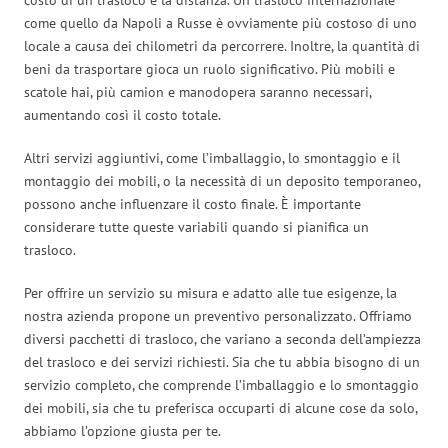
come quello da Napoli a Russe è ovviamente più costoso di uno
locale a causa dei chilometri da percorrere. Inoltre, la quantità di
beni da trasportare gioca un ruolo significativo. Più mobili e
scatole hai, più camion e manodopera saranno necessari,
aumentando così il costo totale.
Altri servizi aggiuntivi, come l’imballaggio, lo smontaggio e il
montaggio dei mobili, o la necessità di un deposito temporaneo,
possono anche influenzare il costo finale. È importante
considerare tutte queste variabili quando si pianifica un
trasloco.
Per offrire un servizio su misura e adatto alle tue esigenze, la
nostra azienda propone un preventivo personalizzato. Offriamo
diversi pacchetti di trasloco, che variano a seconda dell’ampiezza
del trasloco e dei servizi richiesti. Sia che tu abbia bisogno di un
servizio completo, che comprende l’imballaggio e lo smontaggio
dei mobili, sia che tu preferisca occuparti di alcune cose da solo,
abbiamo l’opzione giusta per te.