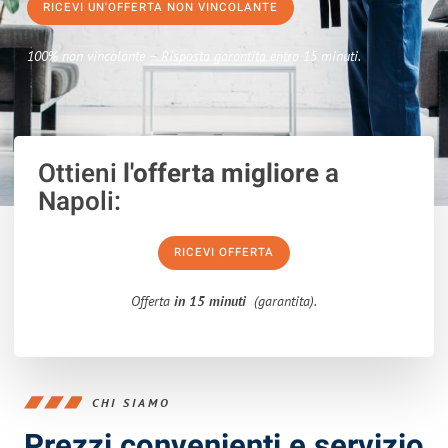
RICEVI UN'OFFERTA NON VINCOLANTE
100% non vincolante – Risposta garantita entro 15 minuti.
Ottieni
l'offerta migliore
a
Napoli:
RICEVI OFFERTA
Offerta
in 15 minuti
(garantita).
CHI SIAMO
Prezzi convenienti e servizio