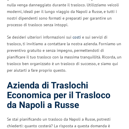
nulla venga danneggiato durante il trasloco. Utilizziamo veicoli
moderni, ideali per il lungo viaggio da Napoli a Russe, e tutti i
nostri dipendenti sono formati e preparati per garantire un
processo di trasloco senza intoppi.
Se desideri ulteriori informazioni sui
costi
e sui servizi di
trasloco, ti invitiamo a contattare la nostra azienda. Forniamo un
preventivo gratuito e senza impegno, permettendoti di
pianificare il tuo trasloco con la massima tranquillità. Ricorda, un
trasloco ben organizzato è un trasloco di successo, e siamo qui
per aiutarti a fare proprio questo.
Azienda di Traslochi
Economica per il Trasloco
da Napoli a Russe
Se stai pianificando un trasloco da Napoli a Russe, potresti
chiederti: quanto costerà? La risposta a questa domanda è