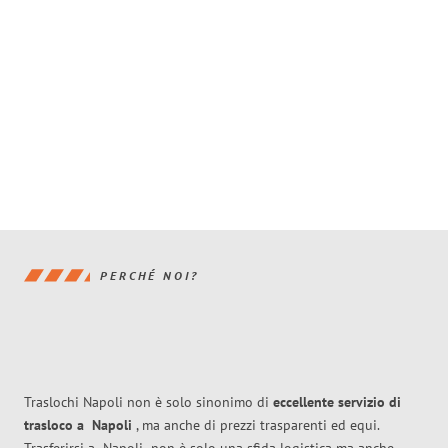
PERCHÉ NOI?
Traslochi Napoli non è solo sinonimo di
eccellente
servizio di
trasloco
a
Napoli
, ma anche di prezzi trasparenti ed equi.