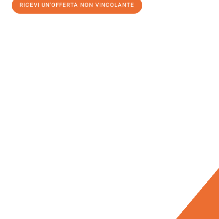
RICEVI UN'OFFERTA NON VINCOLANTE