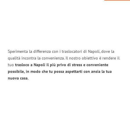
Sperimenta la differenza con i traslocatori di Napoli, dove la
qualità incontra la convenienza. Il nostro obiettivo è rendere il
tuo
trasloco a Napoli il più privo di stress e conveniente
possibile, in modo che tu possa aspettarti con ansia la tua
nuova casa.