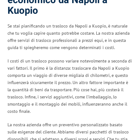
economico da Napoli a
Kuopio
Se stai pianificando un trasloco da Napoli a Kuopio, è naturale
che tu voglia capire quanto potrebbe costare. La nostra azienda
offre servizi di trasloco professionali a prezzi equi, e in questa
guida ti spiegheremo come vengono determinati i costi.
I costi di un trasloco possono variare notevolmente a seconda di
vari fattori. Il primo è la distanza: traslocare da Napoli a Kuopio
comporta un viaggio di diverse migliaia di chilometri, e questo
influenzerà sicuramente il prezzo. Un altro fattore importante è
la quantità di beni da trasportare. Più cose hai, più costerà il
trasloco. Infine, i servizi aggiuntivi, come l’imballaggio, lo
smontaggio e il montaggio dei mobili, influenzeranno anche il
costo finale.
La nostra azienda offre un preventivo personalizzato basato
sulle esigenze del cliente. Abbiamo diversi pacchetti di trasloco
disponibili, che si adattano a diversi scopi e servizi. Che tu stia