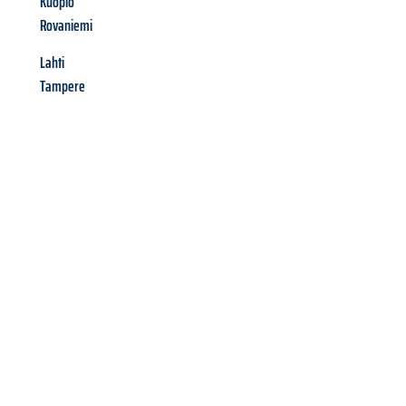
Kuopio
Rovaniemi
Lahti
Tampere
Richiedi ora la tua
offerta
al
miglior
prezzo !
Inviateci adesso la vostra richiesta non vincolante e
assicuratevi la vostra
offerta di trasloco per le vostre esigenze
a Napoli
al miglior prezzo! Approfitta dell’occasione per
un
trasloco senza stress
e con il massimo comfort: