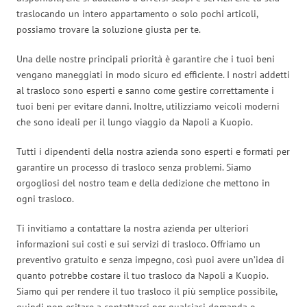
traslocando un intero appartamento o solo pochi articoli,
possiamo trovare la soluzione giusta per te.
Una delle nostre principali priorità è garantire che i tuoi beni
vengano maneggiati in modo sicuro ed efficiente. I nostri addetti
al trasloco sono esperti e sanno come gestire correttamente i
tuoi beni per evitare danni. Inoltre, utilizziamo veicoli moderni
che sono ideali per il lungo viaggio da Napoli a Kuopio.
Tutti i dipendenti della nostra azienda sono esperti e formati per
garantire un processo di trasloco senza problemi. Siamo
orgogliosi del nostro team e della dedizione che mettono in
ogni trasloco.
Ti invitiamo a contattare la nostra azienda per ulteriori
informazioni sui costi e sui servizi di trasloco. Offriamo un
preventivo gratuito e senza impegno, così puoi avere un’idea di
quanto potrebbe costare il tuo trasloco da Napoli a Kuopio.
Siamo qui per rendere il tuo trasloco il più semplice possibile,
quindi non esitare a contattarci per qualsiasi domanda o