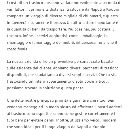
I costi di un trasloco possono variare notevolmente a seconda di
vari fattori. Il primo è la distanza: traslocare da Napoli a Kuopio
comporta un viaggio di diverse migliaia di chilometri, e questo
influenzerà sicuramente il prezzo. Un altro fattore importante è
la quantità di beni da trasportare. Più cose hai, più costerà il
trasloco. Infine, i servizi aggiuntivi, come l’imballaggio, lo
smontaggio e il montaggio dei mobili, influenzeranno anche il
costo finale.
La nostra azienda offre un preventivo personalizzato basato
sulle esigenze del cliente. Abbiamo diversi pacchetti di trasloco
disponibili, che si adattano a diversi scopi e servizi. Che tu stia
traslocando un intero appartamento o solo pochi articoli,
possiamo trovare la soluzione giusta per te.
Una delle nostre principali priorità è garantire che i tuoi beni
vengano maneggiati in modo sicuro ed efficiente. I nostri addetti
al trasloco sono esperti e sanno come gestire correttamente i
tuoi beni per evitare danni. Inoltre, utilizziamo veicoli moderni
che sono ideali per il lungo viaggio da Napoli a Kuopio.