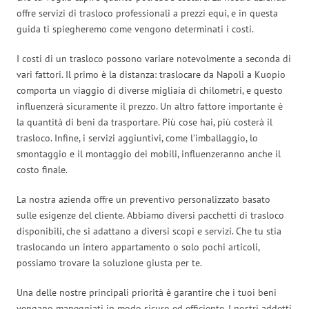
offre servizi di trasloco professionali a prezzi equi, e in questa
guida ti spiegheremo come vengono determinati i costi.
I costi di un trasloco possono variare notevolmente a seconda di
vari fattori. Il primo è la distanza: traslocare da Napoli a Kuopio
comporta un viaggio di diverse migliaia di chilometri, e questo
influenzerà sicuramente il prezzo. Un altro fattore importante è
la quantità di beni da trasportare. Più cose hai, più costerà il
trasloco. Infine, i servizi aggiuntivi, come l’imballaggio, lo
smontaggio e il montaggio dei mobili, influenzeranno anche il
costo finale.
La nostra azienda offre un preventivo personalizzato basato
sulle esigenze del cliente. Abbiamo diversi pacchetti di trasloco
disponibili, che si adattano a diversi scopi e servizi. Che tu stia
traslocando un intero appartamento o solo pochi articoli,
possiamo trovare la soluzione giusta per te.
Una delle nostre principali priorità è garantire che i tuoi beni
vengano maneggiati in modo sicuro ed efficiente. I nostri addetti