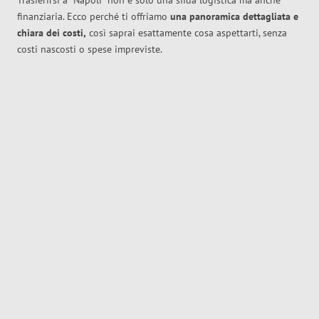
Trasferirsi a
Napoli
non è solo una sfida logistica ma anche
finanziaria. Ecco perché ti offriamo
una panoramica dettagliata e
chiara dei costi,
così saprai esattamente cosa aspettarti, senza
costi nascosti o spese impreviste.