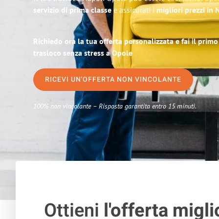
servizio di prima classe
e assicurati i
migliori prezzi in 
Richiedo ora la tua offerta personalizzata e fai il prim
trasloco senza stress a Opole
RICEVI UN'OFFERTA NON VINCOLANTE
100% non vincolante – Risposta garantita entro 15 minuti.
Ottieni
l'offerta migli