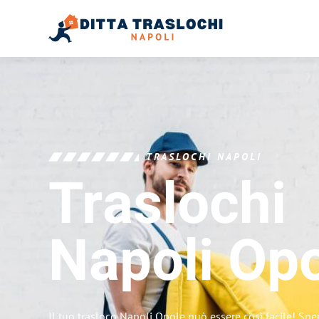
TRASLOCHI NAPOLI
Traslochi
Napoli
Opo
Il tuo trasloco Napoli Opole può essere così facile! Spe