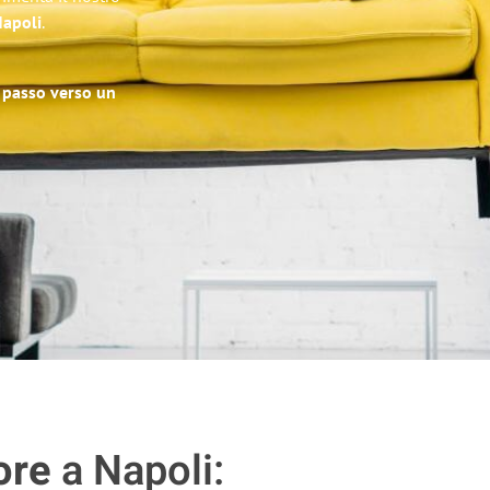
Napoli
.
o passo verso un
ore
a Napoli: