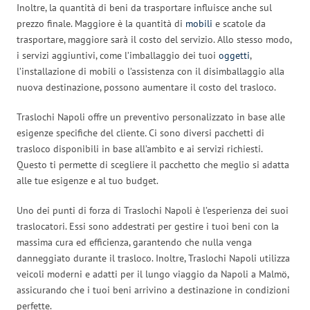
Inoltre, la quantità di beni da trasportare influisce anche sul
prezzo finale. Maggiore è la quantità di
mobili
e scatole da
trasportare, maggiore sarà il costo del servizio. Allo stesso modo,
i servizi aggiuntivi, come l’imballaggio dei tuoi
oggetti
,
l’installazione di mobili o l’assistenza con il disimballaggio alla
nuova destinazione, possono aumentare il costo del trasloco.
Traslochi Napoli offre un preventivo personalizzato in base alle
esigenze specifiche del cliente. Ci sono diversi pacchetti di
trasloco disponibili in base all’ambito e ai servizi richiesti.
Questo ti permette di scegliere il pacchetto che meglio si adatta
alle tue esigenze e al tuo budget.
Uno dei punti di forza di Traslochi Napoli è l’esperienza dei suoi
traslocatori. Essi sono addestrati per gestire i tuoi beni con la
massima cura ed efficienza, garantendo che nulla venga
danneggiato durante il trasloco. Inoltre, Traslochi Napoli utilizza
veicoli moderni e adatti per il lungo viaggio da Napoli a Malmö,
assicurando che i tuoi beni arrivino a destinazione in condizioni
perfette.