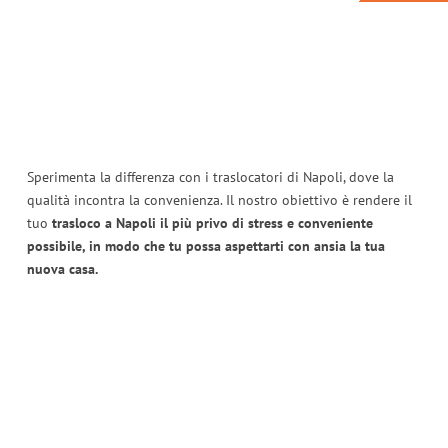
Sperimenta la differenza con i traslocatori di Napoli, dove la
qualità incontra la convenienza. Il nostro obiettivo è rendere il
tuo
trasloco a Napoli il più privo di stress e conveniente
possibile, in modo che tu possa aspettarti con ansia la tua
nuova casa.