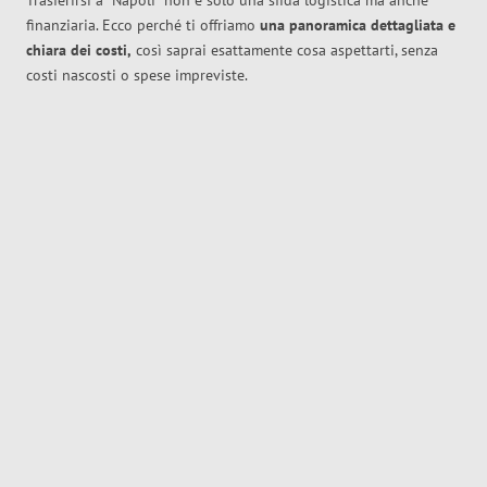
Trasferirsi a
Napoli
non è solo una sfida logistica ma anche
finanziaria. Ecco perché ti offriamo
una panoramica dettagliata e
chiara dei costi,
così saprai esattamente cosa aspettarti, senza
costi nascosti o spese impreviste.