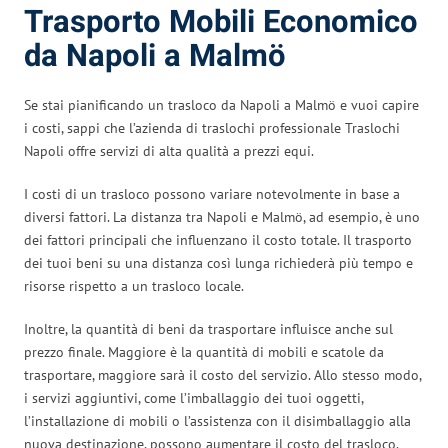
Trasporto Mobili Economico
da Napoli a Malmö
Se stai pianificando un trasloco da Napoli a Malmö e vuoi capire
i costi, sappi che l’azienda di traslochi professionale Traslochi
Napoli offre servizi di alta qualità a prezzi equi.
I costi di un trasloco possono variare notevolmente in base a
diversi fattori. La distanza tra Napoli e Malmö, ad esempio, è uno
dei fattori principali che influenzano il costo totale. Il trasporto
dei tuoi beni su una distanza così lunga richiederà più tempo e
risorse rispetto a un trasloco locale.
Inoltre, la quantità di beni da trasportare influisce anche sul
prezzo finale. Maggiore è la quantità di mobili e scatole da
trasportare, maggiore sarà il costo del servizio. Allo stesso modo,
i servizi aggiuntivi, come l’imballaggio dei tuoi oggetti,
l’installazione di mobili o l’assistenza con il disimballaggio alla
nuova destinazione, possono aumentare il costo del trasloco.