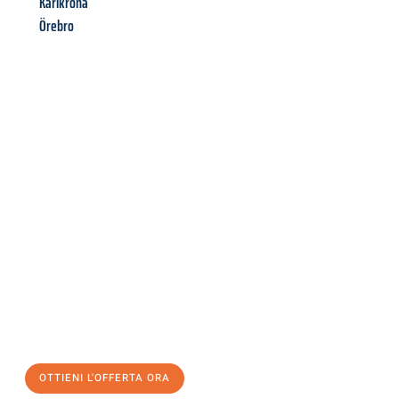
Karlkrona
Örebro
Richiedi ora la tua
offerta
al
miglior
prezzo !
Inviateci adesso la vostra richiesta non vincolante e
assicuratevi la vostra
offerta di trasloco per le vostre esigenze
a Napoli
al miglior prezzo! Approfitta dell’occasione per
un
trasloco senza stress
e con il massimo comfort:
OTTIENI L'OFFERTA ORA