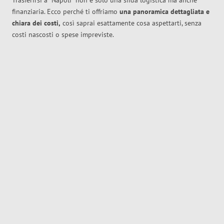
Trasferirsi a
Napoli
non è solo una sfida logistica ma anche
finanziaria. Ecco perché ti offriamo
una panoramica dettagliata e
chiara dei costi,
così saprai esattamente cosa aspettarti, senza
costi nascosti o spese impreviste.