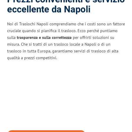
eccellente da Napoli
Noi di Traslochi Napoli comprendiamo che i costi sono un fattore
cruciale quando si pianifica il trasloco. Ecco perché puntiamo
sulla
trasparenza e sulla correttezza
per offrirti soluzioni su
misura. Che si tratti di un trasloco locale a Napoli o di un
trasloco in tutta Europa, garantiamo servizi di trasloco di alta
qualità a prezzi competitivi.