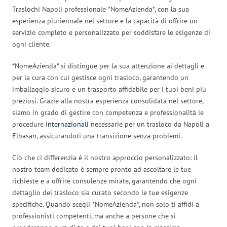
Traslochi Napoli professionale *NomeAzienda*, con la sua
esperienza pluriennale nel settore e la capacità di offrire un
servizio completo e personalizzato per soddisfare le esigenze di
ogni cliente.
*NomeAzienda* si distingue per la sua attenzione ai dettagli e
per la cura con cui gestisce ogni trasloco, garantendo un
imballaggio sicuro e un trasporto affidabile per i tuoi beni più
preziosi. Grazie alla nostra esperienza consolidata nel settore,
siamo in grado di gestire con competenza e professionalità le
procedure
internazionali
necessarie per un trasloco da Napoli a
Elbasan, assicurandoti una transizione senza problemi.
Ciò che ci differenzia è il nostro approccio personalizzato: il
nostro team dedicato è sempre pronto ad ascoltare le tue
richieste e a offrire consulenze mirate, garantendo che ogni
dettaglio del trasloco sia curato secondo le tue esigenze
specifiche. Quando scegli *NomeAzienda*, non solo ti affidi a
professionisti competenti, ma anche a persone che si