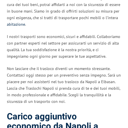
cura dei tuoi beni, potrai affidarti a noi con la sicurezza di essere
in buone mani. Siamo in grado di offrirti soluzioni su misura per
ogni esigenza, che si tratti di trasportare pochi mobili o l’intera
abitazione
.
I nostri trasporti sono economici, sicuri e affidabili. Collaboriamo
con partner esperti nel settore per assicurarti un servizio di alta
qualità. La tua soddisfazione è la nostra priorità, e ci
impegniamo ogni giorno per superare le tue aspettative.
Non lasciare che il trasloco diventi un momento stressante.
Contattaci oggi stesso per un preventivo senza impegno. Sarà un
piacere per noi assisterti nel tuo trasloco da Napoli a Elbasan.
Lascia che Traslochi Napoli si prenda cura di te e dei tuoi mobili,
in modo professionale e affidabile. Scegli la tranquillità e la
sicurezza di un trasporto con noi.
Carico aggiuntivo
economico da Napoli a