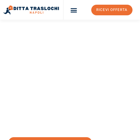
RICEVI OFFERTA
Ditta Traslochi Napoli
Servizi Traslochi Napoli
Costi e prezzi
TRASLOCHI NAPOLI
Traslochi Napoli
Elbasan
Il tuo trasloco Napoli Elbasan può essere così facile! Sperimenta
il nostro
servizio di prima classe
e assicurati i
migliori prezzi in
Napoli
.
Richiedo ora la tua offerta personalizzata e fai il primo passo
verso un trasloco senza stress a Elbasan