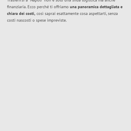
Trasferirsi a
Napoli
non è solo una sfida logistica ma anche
finanziaria. Ecco perché ti offriamo
una panoramica dettagliata e
chiara dei costi,
così saprai esattamente cosa aspettarti, senza
costi nascosti o spese impreviste.