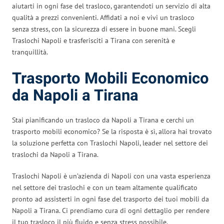
aiutarti in ogni fase del trasloco, garantendoti un servizio di alta
qualità a prezzi convenienti. Affidati a noi e vivi un trasloco
senza stress, con la sicurezza di essere in buone mani. Scegli
Traslochi Napoli e trasferisciti a Tirana con serenità e
tranquillità.
Trasporto Mobili Economico
da Napoli a Tirana
Stai pianificando un trasloco da Napoli a Tirana e cerchi un
trasporto mobili economico? Se la risposta è sì, allora hai trovato
la soluzione perfetta con Traslochi Napoli, leader nel settore dei
traslochi da Napoli a Tirana.
Traslochi Napoli è un’azienda di Napoli con una vasta esperienza
nel settore dei traslochi e con un team altamente qualificato
pronto ad assisterti in ogni fase del trasporto dei tuoi mobili da
Napoli a Tirana. Ci prendiamo cura di ogni dettaglio per rendere
il tuo trasloco il più fluido e senza stress possibile.