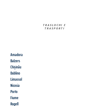
TRASLOCHI E
TRASPORTI​
Amadora
Balzers
Chișinău
Dublino
Limassol
Nicosia
Porto
Fiume
Rugell