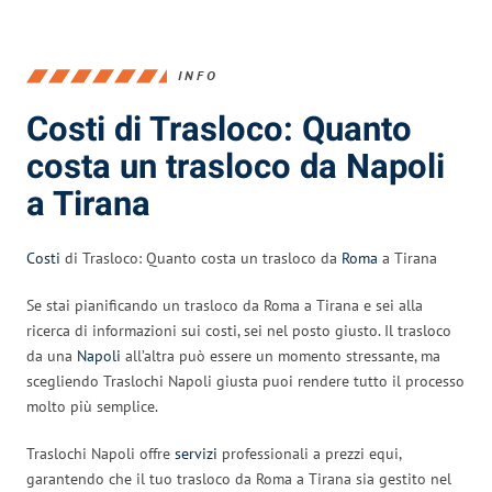
INFO
Costi di Trasloco: Quanto
costa un trasloco da Napoli
a Tirana
Costi
di Trasloco: Quanto costa un trasloco da
Roma
a Tirana
Se stai pianificando un trasloco da Roma a Tirana e sei alla
ricerca di informazioni sui costi, sei nel posto giusto. Il trasloco
da una
Napoli
all’altra può essere un momento stressante, ma
scegliendo Traslochi Napoli giusta puoi rendere tutto il processo
molto più semplice.
Traslochi Napoli offre
servizi
professionali a prezzi equi,
garantendo che il tuo trasloco da Roma a Tirana sia gestito nel