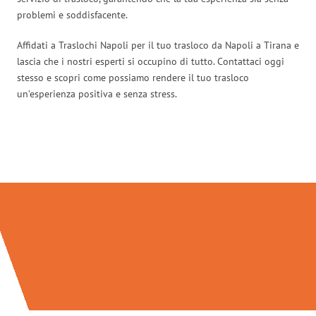
problemi e soddisfacente.
Affidati a Traslochi Napoli per il tuo trasloco da Napoli a Tirana e
lascia che i nostri esperti si occupino di tutto. Contattaci oggi
stesso e scopri come possiamo rendere il tuo trasloco
un’esperienza positiva e senza stress.
Traslochi Napoli in numeri: