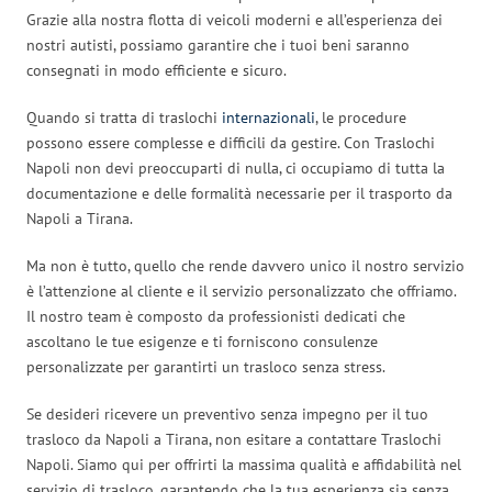
Grazie alla nostra flotta di veicoli moderni e all’esperienza dei
nostri autisti, possiamo garantire che i tuoi beni saranno
consegnati in modo efficiente e sicuro.
Quando si tratta di traslochi
internazionali
, le procedure
possono essere complesse e difficili da gestire. Con Traslochi
Napoli non devi preoccuparti di nulla, ci occupiamo di tutta la
documentazione e delle formalità necessarie per il trasporto da
Napoli a Tirana.
Ma non è tutto, quello che rende davvero unico il nostro servizio
è l’attenzione al cliente e il servizio personalizzato che offriamo.
Il nostro team è composto da professionisti dedicati che
ascoltano le tue esigenze e ti forniscono consulenze
personalizzate per garantirti un trasloco senza stress.
Se desideri ricevere un preventivo senza impegno per il tuo
trasloco da Napoli a Tirana, non esitare a contattare Traslochi
Napoli. Siamo qui per offrirti la massima qualità e affidabilità nel
servizio di trasloco, garantendo che la tua esperienza sia senza