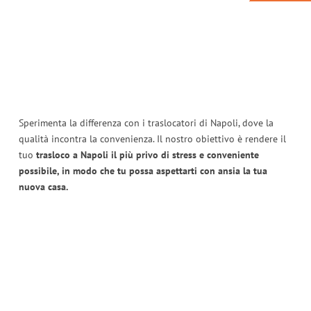
Sperimenta la differenza con i traslocatori di Napoli, dove la
qualità incontra la convenienza. Il nostro obiettivo è rendere il
tuo
trasloco a Napoli il più privo di stress e conveniente
possibile, in modo che tu possa aspettarti con ansia la tua
nuova casa.