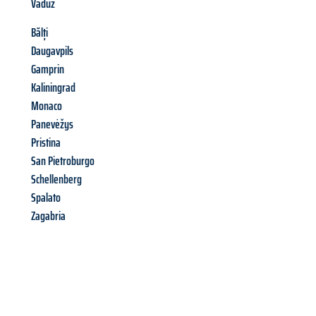
Vaduz
Bălți
Daugavpils
Gamprin
Kaliningrad
Monaco
Panevėžys
Pristina
San Pietroburgo
Schellenberg
Spalato
Zagabria