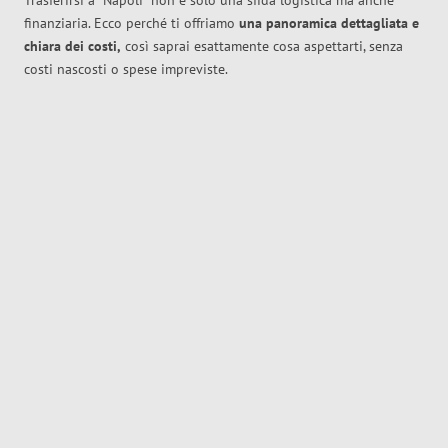
Trasferirsi a
Napoli
non è solo una sfida logistica ma anche
finanziaria. Ecco perché ti offriamo
una panoramica dettagliata e
chiara dei costi,
così saprai esattamente cosa aspettarti, senza
costi nascosti o spese impreviste.