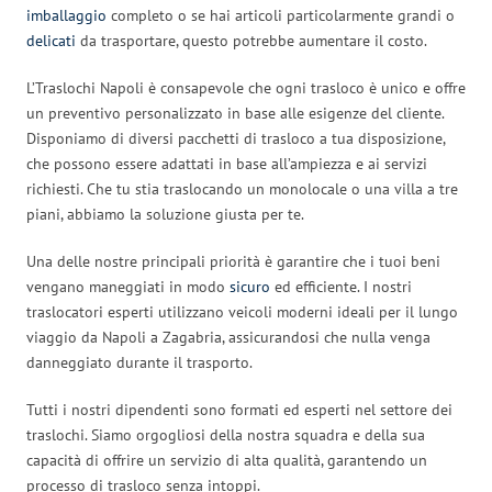
imballaggio
completo o se hai articoli particolarmente grandi o
delicati
da trasportare, questo potrebbe aumentare il costo.
L’Traslochi Napoli è consapevole che ogni trasloco è unico e offre
un preventivo personalizzato in base alle esigenze del cliente.
Disponiamo di diversi pacchetti di trasloco a tua disposizione,
che possono essere adattati in base all’ampiezza e ai servizi
richiesti. Che tu stia traslocando un monolocale o una villa a tre
piani, abbiamo la soluzione giusta per te.
Una delle nostre principali priorità è garantire che i tuoi beni
vengano maneggiati in modo
sicuro
ed efficiente. I nostri
traslocatori esperti utilizzano veicoli moderni ideali per il lungo
viaggio da Napoli a Zagabria, assicurandosi che nulla venga
danneggiato durante il trasporto.
Tutti i nostri dipendenti sono formati ed esperti nel settore dei
traslochi. Siamo orgogliosi della nostra squadra e della sua
capacità di offrire un servizio di alta qualità, garantendo un
processo di trasloco senza intoppi.