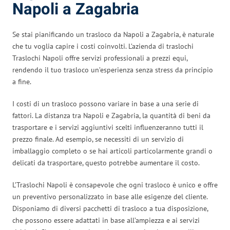
Napoli a Zagabria
Se stai pianificando un trasloco da Napoli a Zagabria, è naturale
che tu voglia capire i costi coinvolti. L’azienda di traslochi
Traslochi Napoli offre servizi professionali a prezzi equi,
rendendo il tuo trasloco un’esperienza senza stress da principio
a fine.
I costi di un trasloco possono variare in base a una serie di
fattori. La distanza tra Napoli e Zagabria, la quantità di beni da
trasportare e i servizi aggiuntivi scelti influenzeranno tutti il
prezzo finale. Ad esempio, se necessiti di un servizio di
imballaggio completo o se hai articoli particolarmente grandi o
delicati da trasportare, questo potrebbe aumentare il costo.
L’Traslochi Napoli è consapevole che ogni trasloco è unico e offre
un preventivo personalizzato in base alle esigenze del cliente.
Disponiamo di diversi pacchetti di trasloco a tua disposizione,
che possono essere adattati in base all’ampiezza e ai servizi