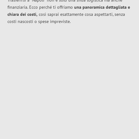
Trasferirsi a
Napoli
non è solo una sfida logistica ma anche
finanziaria. Ecco perché ti offriamo
una panoramica dettagliata e
chiara dei costi,
così saprai esattamente cosa aspettarti, senza
costi nascosti o spese impreviste.