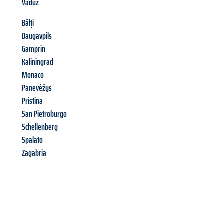
Vaduz
Bălți
Daugavpils
Gamprin
Kaliningrad
Monaco
Panevėžys
Pristina
San Pietroburgo
Schellenberg
Spalato
Zagabria