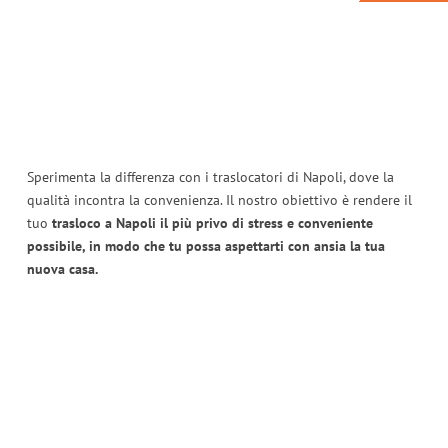
Sperimenta la differenza con i traslocatori di Napoli, dove la
qualità incontra la convenienza. Il nostro obiettivo è rendere il
tuo
trasloco a Napoli il più privo di stress e conveniente
possibile, in modo che tu possa aspettarti con ansia la tua
nuova casa.