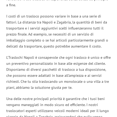
a fine.
I costi di un trasloco possono variare in base a una serie di
fattori. La distanza tra Napoli e Zagabria, la quantità di beni da
trasportare e i servizi aggiuntivi scelti influenzeranno tutti il
prezzo finale. Ad esempio, se necessiti di un servizio di
imballaggio completo o se hai articoli particolarmente grandi o
delicati da trasportare, questo potrebbe aumentare il costo.
L’Traslochi Napoli è consapevole che ogni trasloco è unico e offre
un preventivo personalizzato in base alle esigenze del cliente.
Disponiamo di diversi pacchetti di trasloco a tua disposizione,
che possono essere adattati in base all’ampiezza e ai servizi
richiesti. Che tu stia traslocando un monolocale o una villa a tre
piani, abbiamo la soluzione giusta per te.
Una delle nostre principali priorità è garantire che i tuoi beni
vengano maneggiati in modo sicuro ed efficiente. I nostri
traslocatori esperti utilizzano veicoli moderni ideali per il lungo
viaggio da Napoli a Zagabria, assicurandosi che nulla venga