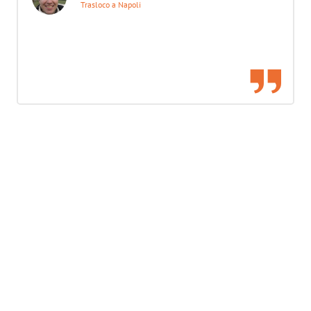
Trasloco a Napoli