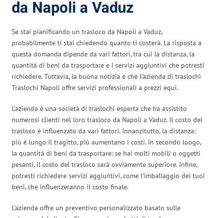
da Napoli a Vaduz
Se stai pianificando un trasloco da Napoli a Vaduz,
probabilmente ti stai chiedendo quanto ti costerà. La risposta a
questa domanda dipende da vari fattori, tra cui la distanza, la
quantità di beni da trasportare e i servizi aggiuntivi che potresti
richiedere. Tuttavia, la buona notizia è che l’azienda di traslochi
Traslochi Napoli offre servizi professionali a prezzi equi.
L’azienda è una società di traslochi esperta che ha assistito
numerosi clienti nel loro trasloco da Napoli a Vaduz. Il costo del
trasloco è influenzato da vari fattori. Innanzitutto, la distanza:
più è lungo il tragitto, più aumentano i costi. In secondo luogo,
la quantità di beni da trasportare: se hai molti mobili o oggetti
pesanti, il costo del trasloco sarà ovviamente superiore. Infine,
potresti richiedere servizi aggiuntivi, come l’imballaggio dei tuoi
beni, che influenzeranno il costo finale.
L’azienda offre un preventivo personalizzato basato sulle