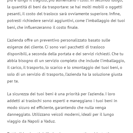
la quantità di beni da trasportare: se hai molti mobili o oggetti
pesanti, il costo del trasloco sarà ovviamente superiore. Infine,
potresti richiedere servizi aggiuntivi, come l’imballaggio dei tuoi
beni, che influenzeranno il costo finale.
L’azienda offre un preventivo personalizzato basato sulle
esigenze del cliente. Ci sono vari pacchetti di trasloco
disponibili, a seconda della portata e dei servizi richiesti. Che tu
abbia bisogno di un servizio completo che include l’imballaggio,
il carico, il trasporto, lo scarico e lo smontaggio dei tuoi beni, o
solo di un servizio di trasporto, l’azienda ha la soluzione giusta
per te.
La sicurezza dei tuoi beni è una priorità per l’azienda. I loro
addetti ai traslochi sono esperti e maneggiano i tuoi beni in
modo sicuro ed efficiente, garantendo che nulla venga
danneggiato. Utilizzano veicoli moderni, ideali per il lungo
viaggio da Napoli a Vaduz.