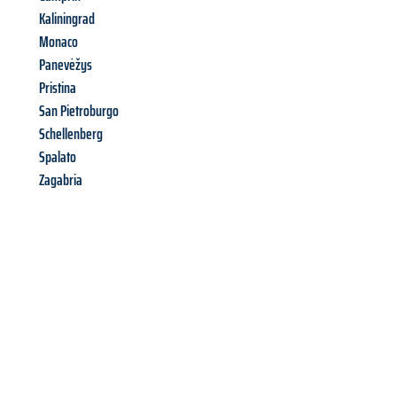
Kaliningrad
Monaco
Panevėžys
Pristina
San Pietroburgo
Schellenberg
Spalato
Zagabria
Richiedi ora la tua
offerta
al
miglior
prezzo !