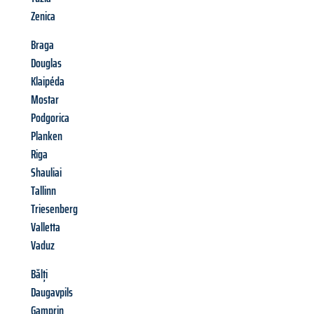
Zenica
Braga
Douglas
Klaipéda
Mostar
Podgorica
Planken
Riga
Shauliai
Tallinn
Triesenberg
Valletta
Vaduz
Bălți
Daugavpils
Gamprin