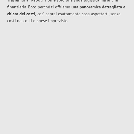
Trasferirsi a
Napoli
non è solo una sfida logistica ma anche
finanziaria. Ecco perché ti offriamo
una panoramica dettagliata e
chiara dei costi,
così saprai esattamente cosa aspettarti, senza
costi nascosti o spese impreviste.