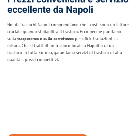
eccellente da Napoli
Noi di Traslochi Napoli comprendiamo che i costi sono un fattore
cruciale quando si pianifica il trasloco. Ecco perché puntiamo
sulla
trasparenza e sulla correttezza
per offrirti soluzioni su
misura. Che si tratti di un trasloco locale a Napoli o di un
trasloco in tutta Europa, garantiamo servizi di trasloco di alta
qualità a prezzi competitivi.