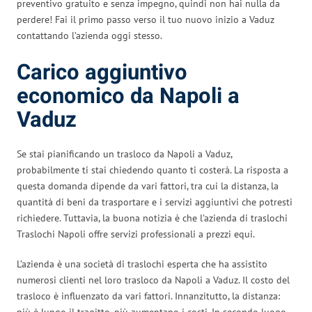
preventivo gratuito e senza impegno, quindi non hai nulla da
perdere! Fai il primo passo verso il tuo nuovo inizio a Vaduz
contattando l’azienda oggi stesso.
Carico aggiuntivo
economico da Napoli a
Vaduz
Se stai pianificando un trasloco da Napoli a Vaduz,
probabilmente ti stai chiedendo quanto ti costerà. La risposta a
questa domanda dipende da vari fattori, tra cui la distanza, la
quantità di beni da trasportare e i servizi aggiuntivi che potresti
richiedere. Tuttavia, la buona notizia è che l’azienda di traslochi
Traslochi Napoli offre servizi professionali a prezzi equi.
L’azienda è una società di traslochi esperta che ha assistito
numerosi clienti nel loro trasloco da Napoli a Vaduz. Il costo del
trasloco è influenzato da vari fattori. Innanzitutto, la distanza:
più è lungo il tragitto, più aumentano i costi. In secondo luogo,