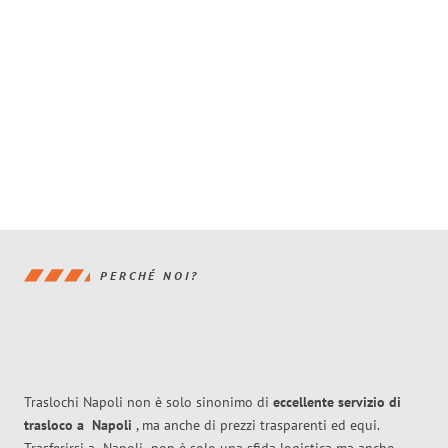
PERCHÉ NOI?
Traslochi Napoli non è solo sinonimo di
eccellente
servizio di
trasloco
a
Napoli
, ma anche di prezzi trasparenti ed equi.