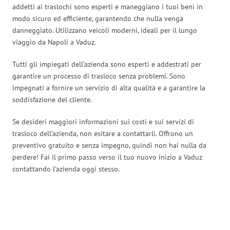
addetti ai traslochi sono esperti e maneggiano i tuoi beni in
modo sicuro ed efficiente, garantendo che nulla venga
danneggiato. Utilizzano veicoli moderni, ideali per il lungo
viaggio da Napoli a Vaduz.
Tutti gli impiegati dell’azienda sono esperti e addestrati per
garantire un processo di trasloco senza problemi. Sono
impegnati a fornire un servizio di alta qualità e a garantire la
soddisfazione del cliente.
Se desideri maggiori informazioni sui costi e sui servizi di
trasloco dell’azienda, non esitare a contattarli. Offrono un
preventivo gratuito e senza impegno, quindi non hai nulla da
perdere! Fai il primo passo verso il tuo nuovo inizio a Vaduz
contattando l’azienda oggi stesso.
Traslochi Napoli in numeri: