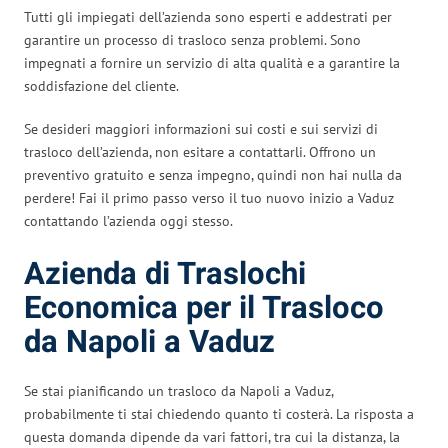
Tutti gli impiegati dell’azienda sono esperti e addestrati per
garantire un processo di trasloco senza problemi. Sono
impegnati a fornire un servizio di alta qualità e a garantire la
soddisfazione del cliente.
Se desideri maggiori informazioni sui costi e sui servizi di
trasloco dell’azienda, non esitare a contattarli. Offrono un
preventivo gratuito e senza impegno, quindi non hai nulla da
perdere! Fai il primo passo verso il tuo nuovo inizio a Vaduz
contattando l’azienda oggi stesso.
Azienda di Traslochi
Economica per il Trasloco
da Napoli a Vaduz
Se stai pianificando un trasloco da Napoli a Vaduz,
probabilmente ti stai chiedendo quanto ti costerà. La risposta a
questa domanda dipende da vari fattori, tra cui la distanza, la