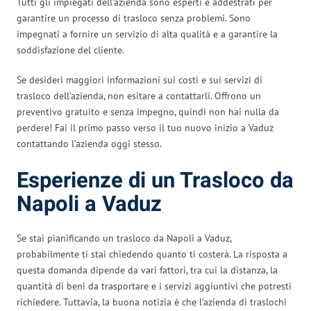
Tutti gli impiegati dell’azienda sono esperti e addestrati per
garantire un processo di trasloco senza problemi. Sono
impegnati a fornire un servizio di alta qualità e a garantire la
soddisfazione del cliente.
Se desideri maggiori informazioni sui costi e sui servizi di
trasloco dell’azienda, non esitare a contattarli. Offrono un
preventivo gratuito e senza impegno, quindi non hai nulla da
perdere! Fai il primo passo verso il tuo nuovo inizio a Vaduz
contattando l’azienda oggi stesso.
Esperienze di un Trasloco da
Napoli a Vaduz
Se stai pianificando un trasloco da Napoli a Vaduz,
probabilmente ti stai chiedendo quanto ti costerà. La risposta a
questa domanda dipende da vari fattori, tra cui la distanza, la
quantità di beni da trasportare e i servizi aggiuntivi che potresti
richiedere. Tuttavia, la buona notizia è che l’azienda di traslochi