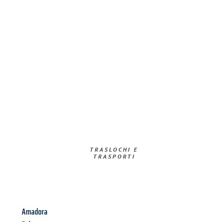
TRASLOCHI E
TRASPORTI​
Amadora