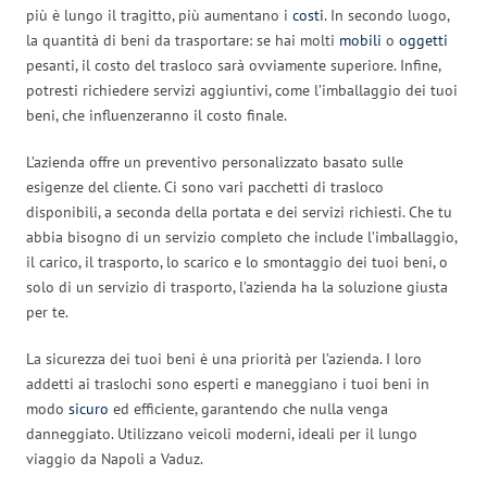
più è lungo il tragitto, più aumentano i
costi
. In secondo luogo,
la quantità di beni da trasportare: se hai molti
mobili
o
oggetti
pesanti, il costo del trasloco sarà ovviamente superiore. Infine,
potresti richiedere servizi aggiuntivi, come l’imballaggio dei tuoi
beni, che influenzeranno il costo finale.
L’azienda offre un preventivo personalizzato basato sulle
esigenze del cliente. Ci sono vari pacchetti di trasloco
disponibili, a seconda della portata e dei servizi richiesti. Che tu
abbia bisogno di un servizio completo che include l’imballaggio,
il carico, il trasporto, lo scarico e lo smontaggio dei tuoi beni, o
solo di un servizio di trasporto, l’azienda ha la soluzione giusta
per te.
La sicurezza dei tuoi beni è una priorità per l’azienda. I loro
addetti ai traslochi sono esperti e maneggiano i tuoi beni in
modo
sicuro
ed efficiente, garantendo che nulla venga
danneggiato. Utilizzano veicoli moderni, ideali per il lungo
viaggio da Napoli a Vaduz.