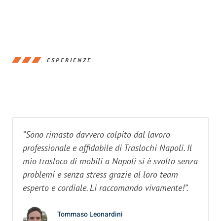
ESPERIENZE
“Sono rimasto davvero colpito dal lavoro
professionale e affidabile di Traslochi Napoli. Il
mio trasloco di mobili a Napoli si è svolto senza
problemi e senza stress grazie al loro team
esperto e cordiale. Li raccomando vivamente!”.
Tommaso Leonardini