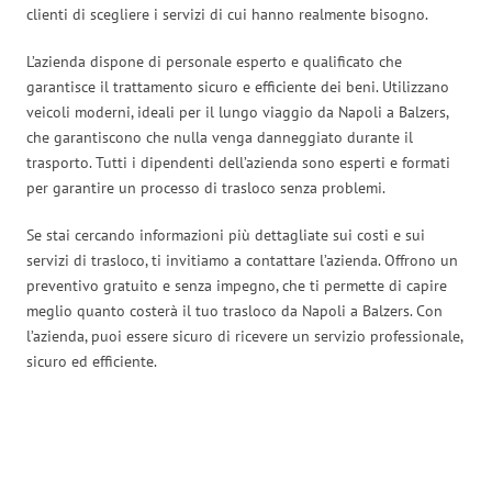
clienti di scegliere i servizi di cui hanno realmente bisogno.
L’azienda dispone di personale esperto e qualificato che
garantisce il trattamento sicuro e efficiente dei beni. Utilizzano
veicoli moderni, ideali per il lungo viaggio da Napoli a Balzers,
che garantiscono che nulla venga danneggiato durante il
trasporto. Tutti i dipendenti dell’azienda sono esperti e formati
per garantire un processo di trasloco senza problemi.
Se stai cercando informazioni più dettagliate sui costi e sui
servizi di trasloco, ti invitiamo a contattare l’azienda. Offrono un
preventivo gratuito e senza impegno, che ti permette di capire
meglio quanto costerà il tuo trasloco da Napoli a Balzers. Con
l’azienda, puoi essere sicuro di ricevere un servizio professionale,
sicuro ed efficiente.
Traslochi Napoli in numeri: