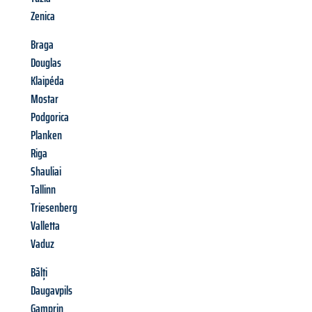
Zenica
Braga
Douglas
Klaipéda
Mostar
Podgorica
Planken
Riga
Shauliai
Tallinn
Triesenberg
Valletta
Vaduz
Bălți
Daugavpils
Gamprin