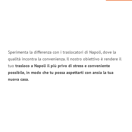
Sperimenta la differenza con i traslocatori di Napoli, dove la
qualità incontra la convenienza. Il nostro obiettivo è rendere il
tuo
trasloco a Napoli il più privo di stress e conveniente
possibile, in modo che tu possa aspettarti con ansia la tua
nuova casa.