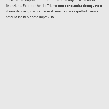
Trasferirsi a
Napoli
non è solo una sfida logistica ma anche
finanziaria. Ecco perché ti offriamo
una panoramica dettagliata e
chiara dei costi,
così saprai esattamente cosa aspettarti, senza
costi nascosti o spese impreviste.