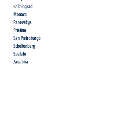
Kaliningrad
Monaco
Panevėžys
Pristina
San Pietroburgo
Schellenberg
Spalato
Zagabria
Richiedi ora la tua
offerta
al
miglior
prezzo !