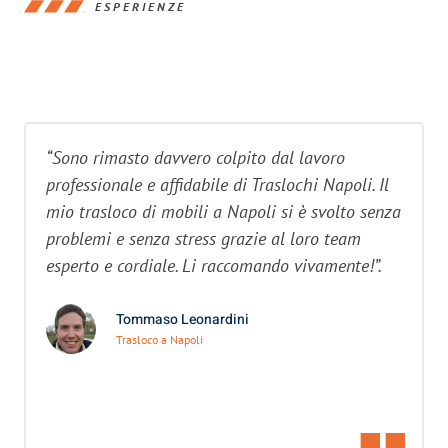
ESPERIENZE
“Sono rimasto davvero colpito dal lavoro
professionale e affidabile di Traslochi Napoli. Il
mio trasloco di mobili a Napoli si è svolto senza
problemi e senza stress grazie al loro team
esperto e cordiale. Li raccomando vivamente!”.
Tommaso Leonardini
Trasloco a Napoli