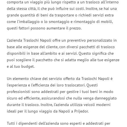
comporta un viaggio più lungo rispetto a un trasloco all’interno
della stessa città, il che può influire sui costi. Inoltre, se hai una
grande quantità di beni da trasportare o richiedi servizi extra
come l’imballaggio o lo smontaggio e rimontaggio di mobili,
questi fattori possono aumentare il prezzo.
L’azienda Traslochi Napoli offre un preventivo personalizzato in
base alle esigenze del cliente, con diversi pacchetti di trasloco
disponibili in base all’ambito e ai servizi. Questo significa che
puoi scegliere il pacchetto che si adatta meglio alle tue esigenze
e al tuo budget.
Un elemento chiave del servizio offerto da Traslochi Napoli è
l’esperienza e l’efficienza dei loro traslocatori. Questi
professionisti sono addestrati per gestire i tuoi beni in modo
sicuro ed efficiente, assicurandosi che nulla venga danneggiato
durante il trasloco. Inoltre, l’azienda utilizza veicoli moderni
ideali per il lungo viaggio da Napoli a Prijedor.
Tutti i dipendenti dell’azienda sono esperti e addestrati per