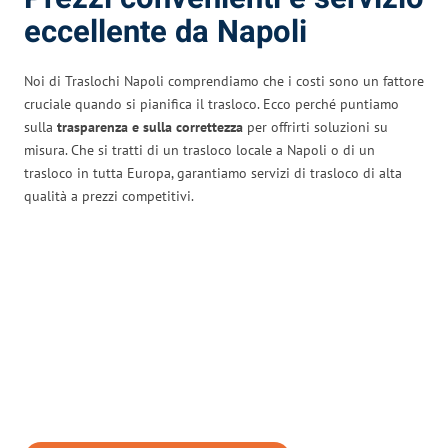
eccellente da Napoli
Noi di Traslochi Napoli comprendiamo che i costi sono un fattore
cruciale quando si pianifica il trasloco. Ecco perché puntiamo
sulla
trasparenza e sulla correttezza
per offrirti soluzioni su
misura. Che si tratti di un trasloco locale a Napoli o di un
trasloco in tutta Europa, garantiamo servizi di trasloco di alta
qualità a prezzi competitivi.