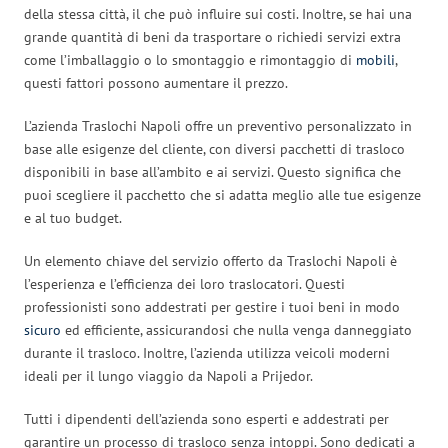
della stessa città, il che può influire sui costi. Inoltre, se hai una
grande quantità di beni da trasportare o richiedi servizi extra
come l’imballaggio o lo smontaggio e rimontaggio di
mobili
,
questi fattori possono aumentare il prezzo.
L’azienda Traslochi Napoli offre un preventivo personalizzato in
base alle esigenze del cliente, con diversi pacchetti di trasloco
disponibili in base all’ambito e ai servizi. Questo significa che
puoi scegliere il pacchetto che si adatta meglio alle tue esigenze
e al tuo budget.
Un elemento chiave del servizio offerto da Traslochi Napoli è
l’esperienza e l’efficienza dei loro traslocatori. Questi
professionisti sono addestrati per gestire i tuoi beni in modo
sicuro
ed efficiente, assicurandosi che nulla venga danneggiato
durante il trasloco. Inoltre, l’azienda utilizza veicoli moderni
ideali per il lungo viaggio da Napoli a Prijedor.
Tutti i dipendenti dell’azienda sono esperti e addestrati per
garantire un processo di trasloco senza intoppi. Sono dedicati a