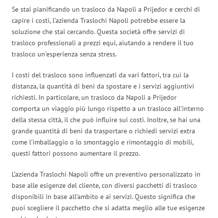
Se stai pianificando un trasloco da Napoli a Prijedor e cerchi di
capire i costi, l’azienda Traslochi Napoli potrebbe essere la
soluzione che stai cercando. Questa società offre servizi di
trasloco professionali a prezzi equi, aiutando a rendere il tuo
trasloco un’esperienza senza stress.
I costi del trasloco sono influenzati da vari fattori, tra cui la
distanza, la quantità di beni da spostare e i servizi aggiuntivi
richiesti. In particolare, un trasloco da Napoli a Prijedor
comporta un viaggio più lungo rispetto a un trasloco all’interno
della stessa città, il che può influire sui costi. Inoltre, se hai una
grande quantità di beni da trasportare o richiedi servizi extra
come l’imballaggio o lo smontaggio e rimontaggio di mobili,
questi fattori possono aumentare il prezzo.
L’azienda Traslochi Napoli offre un preventivo personalizzato in
base alle esigenze del cliente, con diversi pacchetti di trasloco
disponibili in base all’ambito e ai servizi. Questo significa che
puoi scegliere il pacchetto che si adatta meglio alle tue esigenze