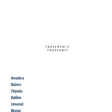
TRASLOCHI E
TRASPORTI​
Amadora
Balzers
Chișinău
Dublino
Limassol
Nicosia