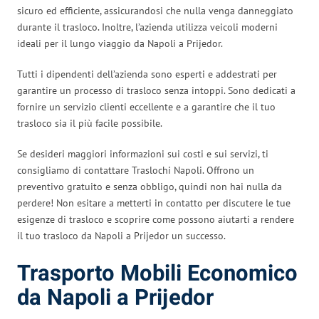
sicuro ed efficiente, assicurandosi che nulla venga danneggiato
durante il trasloco. Inoltre, l’azienda utilizza veicoli moderni
ideali per il lungo viaggio da Napoli a Prijedor.
Tutti i dipendenti dell’azienda sono esperti e addestrati per
garantire un processo di trasloco senza intoppi. Sono dedicati a
fornire un servizio clienti eccellente e a garantire che il tuo
trasloco sia il più facile possibile.
Se desideri maggiori informazioni sui costi e sui servizi, ti
consigliamo di contattare Traslochi Napoli. Offrono un
preventivo gratuito e senza obbligo, quindi non hai nulla da
perdere! Non esitare a metterti in contatto per discutere le tue
esigenze di trasloco e scoprire come possono aiutarti a rendere
il tuo trasloco da Napoli a Prijedor un successo.
Trasporto Mobili Economico
da Napoli a Prijedor