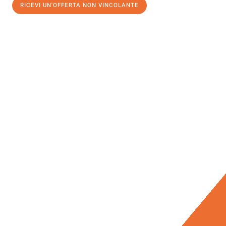
RICEVI UN'OFFERTA NON VINCOLANTE