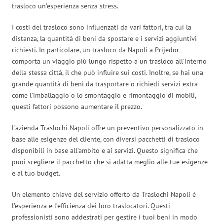
trasloco un’esperienza senza stress.
I costi del trasloco sono influenzati da vari fattori, tra cui la
distanza, la quantità di beni da spostare e i servizi aggiuntivi
richiesti. In particolare, un trasloco da Napoli a Prijedor
comporta un viaggio più lungo rispetto a un trasloco all’interno
della stessa città, il che può influire sui costi. Inoltre, se hai una
grande quantità di beni da trasportare o richiedi servizi extra
come l’imballaggio o lo smontaggio e rimontaggio di mobili,
questi fattori possono aumentare il prezzo.
L’azienda Traslochi Napoli offre un preventivo personalizzato in
base alle esigenze del cliente, con diversi pacchetti di trasloco
disponibili in base all’ambito e ai servizi. Questo significa che
puoi scegliere il pacchetto che si adatta meglio alle tue esigenze
e al tuo budget.
Un elemento chiave del servizio offerto da Traslochi Napoli è
l’esperienza e l’efficienza dei loro traslocatori. Questi
professionisti sono addestrati per gestire i tuoi beni in modo