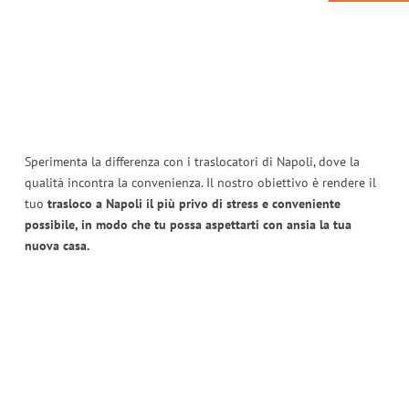
Sperimenta la differenza con i traslocatori di Napoli, dove la
qualità incontra la convenienza. Il nostro obiettivo è rendere il
tuo
trasloco a Napoli il più privo di stress e conveniente
possibile, in modo che tu possa aspettarti con ansia la tua
nuova casa.