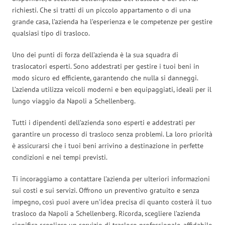
richiesti. Che si tratti di un piccolo appartamento o di una
grande casa, l’azienda ha l’esperienza e le competenze per gestire
qualsiasi tipo di trasloco.
Uno dei punti di forza dell’azienda è la sua squadra di
traslocatori esperti. Sono addestrati per gestire i tuoi beni in
modo sicuro ed efficiente, garantendo che nulla si danneggi.
L’azienda utilizza veicoli moderni e ben equipaggiati, ideali per il
lungo viaggio da Napoli a Schellenberg.
Tutti i dipendenti dell’azienda sono esperti e addestrati per
garantire un processo di trasloco senza problemi. La loro priorità
è assicurarsi che i tuoi beni arrivino a destinazione in perfette
condizioni e nei tempi previsti.
Ti incoraggiamo a contattare l’azienda per ulteriori informazioni
sui costi e sui servizi. Offrono un preventivo gratuito e senza
impegno, così puoi avere un’idea precisa di quanto costerà il tuo
trasloco da Napoli a Schellenberg. Ricorda, scegliere l’azienda
significa scegliere un servizio di trasloco professionale, affidabile