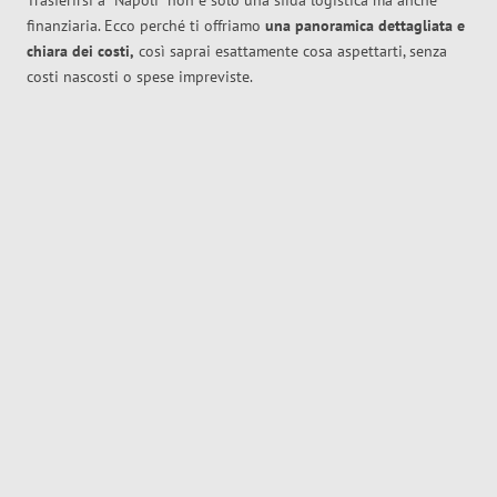
Trasferirsi a
Napoli
non è solo una sfida logistica ma anche
finanziaria. Ecco perché ti offriamo
una panoramica dettagliata e
chiara dei costi,
così saprai esattamente cosa aspettarti, senza
costi nascosti o spese impreviste.