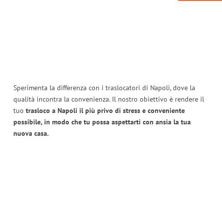
Sperimenta la differenza con i traslocatori di Napoli, dove la
qualità incontra la convenienza. Il nostro obiettivo è rendere il
tuo
trasloco a Napoli il più privo di stress e conveniente
possibile, in modo che tu possa aspettarti con ansia la tua
nuova casa.