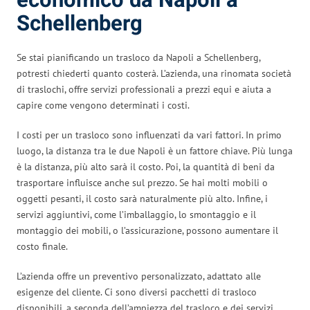
economico da Napoli a
Schellenberg
Se stai pianificando un trasloco da Napoli a Schellenberg,
potresti chiederti quanto costerà. L’azienda, una rinomata società
di traslochi, offre servizi professionali a prezzi equi e aiuta a
capire come vengono determinati i costi.
I costi per un trasloco sono influenzati da vari fattori. In primo
luogo, la distanza tra le due Napoli è un fattore chiave. Più lunga
è la distanza, più alto sarà il costo. Poi, la quantità di beni da
trasportare influisce anche sul prezzo. Se hai molti mobili o
oggetti pesanti, il costo sarà naturalmente più alto. Infine, i
servizi aggiuntivi, come l’imballaggio, lo smontaggio e il
montaggio dei mobili, o l’assicurazione, possono aumentare il
costo finale.
L’azienda offre un preventivo personalizzato, adattato alle
esigenze del cliente. Ci sono diversi pacchetti di trasloco
disponibili, a seconda dell’ampiezza del trasloco e dei servizi