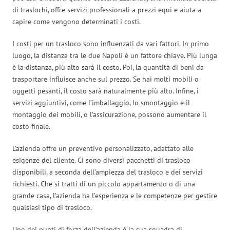
di traslochi, offre servizi professionali a prezzi equi e aiuta a
capire come vengono determinati i costi.
I costi per un trasloco sono influenzati da vari fattori. In primo
luogo, la distanza tra le due Napoli è un fattore chiave. Più lunga
è la distanza, più alto sarà il costo. Poi, la quantità di beni da
trasportare influisce anche sul prezzo. Se hai molti mobili o
oggetti pesanti, il costo sarà naturalmente più alto. Infine, i
servizi aggiuntivi, come l’imballaggio, lo smontaggio e il
montaggio dei mobili, o l’assicurazione, possono aumentare il
costo finale.
L’azienda offre un preventivo personalizzato, adattato alle
esigenze del cliente. Ci sono diversi pacchetti di trasloco
disponibili, a seconda dell’ampiezza del trasloco e dei servizi
richiesti. Che si tratti di un piccolo appartamento o di una
grande casa, l’azienda ha l’esperienza e le competenze per gestire
qualsiasi tipo di trasloco.
Uno dei punti di forza dell’azienda è la sua squadra di