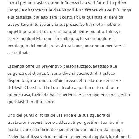
I costi per un trasloco sono influenzati da vari fattori. In primo
luogo, la distanza tra le due Napoli è un fattore chiave. Più lunga
è la distanza, più alto sarà il costo. Poi, la quantità di beni da
trasportare influisce anche sul prezzo. Se hai molti mobili o
oggetti pesanti, il costo sarà naturalmente più alto. Infine, i
servizi aggiuntivi, come l’imballaggio, lo smontaggio e il
montaggio dei mobili, o l’assicurazione, possono aumentare il
costo finale.
L’azienda offre un preventivo personalizzato, adattato alle
esigenze del cliente. Ci sono diversi pacchetti di trasloco
disponibili, a seconda dell’ampiezza del trasloco e dei servizi
richiesti. Che si tratti di un piccolo appartamento o di una
grande casa, l’azienda ha l’esperienza e le competenze per gestire
qualsiasi tipo di trasloco.
Uno dei punti di forza dell’azienda è la sua squadra di
traslocatori esperti. Sono addestrati per gestire i tuoi beni in
modo sicuro ed efficiente, garantendo che nulla si danneggi.
L’azienda utilizza veicoli moderni e ben equipaggiati, ideali per il