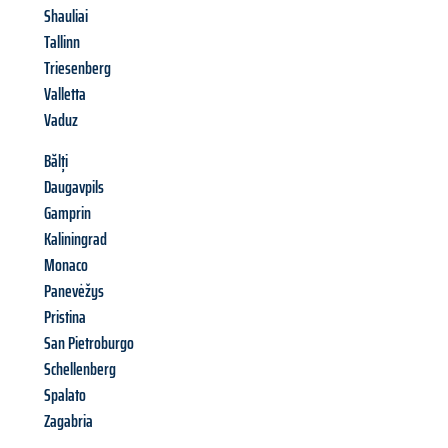
Shauliai
Tallinn
Triesenberg
Valletta
Vaduz
Bălți
Daugavpils
Gamprin
Kaliningrad
Monaco
Panevėžys
Pristina
San Pietroburgo
Schellenberg
Spalato
Zagabria