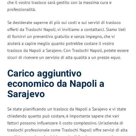
che il vostro trasloco sarà gestito con la massima cura e
professionalità.
Se desiderate saperne di più sui costi e sui servizi di trasloco
offerti da Traslochi Napoli, vi invitiamo a contattarci. Siamo lieti
di fornirvi un preventivo gratuito e senza impegno, che vi
aiuterà a capire meglio quanto potrebbe costare il vostro
trasloco da Napoli a Sarajevo. Con Traslochi Napoli, potete essere
sicuri di ricevere un servizio di alta qualità a un prezzo equo.
Carico aggiuntivo
economico da Napoli a
Sarajevo
Se state pianificando un trasloco da Napoli a Sarajevo e vi state
chiedendo quanto può costare, è importante sapere che vari
fattori possono influenzare il costo complessivo. Un’azienda di
traslochi professionale come Traslochi Napoli offre servizi di alta