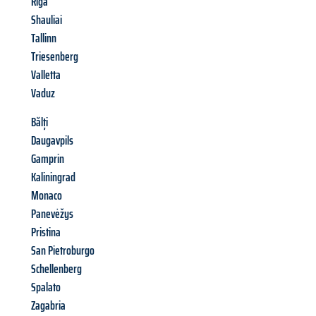
Riga
Shauliai
Tallinn
Triesenberg
Valletta
Vaduz
Bălți
Daugavpils
Gamprin
Kaliningrad
Monaco
Panevėžys
Pristina
San Pietroburgo
Schellenberg
Spalato
Zagabria