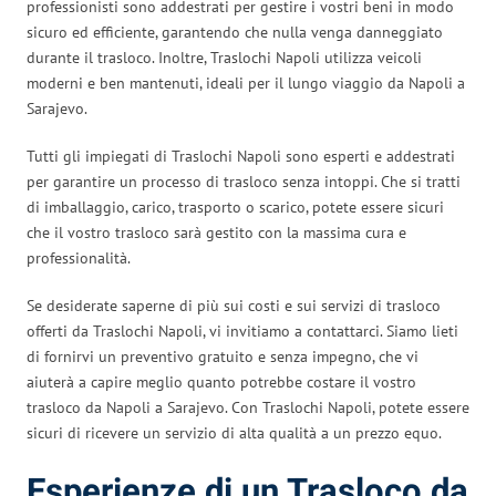
professionisti sono addestrati per gestire i vostri beni in modo
sicuro ed efficiente, garantendo che nulla venga danneggiato
durante il trasloco. Inoltre, Traslochi Napoli utilizza veicoli
moderni e ben mantenuti, ideali per il lungo viaggio da Napoli a
Sarajevo.
Tutti gli impiegati di Traslochi Napoli sono esperti e addestrati
per garantire un processo di trasloco senza intoppi. Che si tratti
di imballaggio, carico, trasporto o scarico, potete essere sicuri
che il vostro trasloco sarà gestito con la massima cura e
professionalità.
Se desiderate saperne di più sui costi e sui servizi di trasloco
offerti da Traslochi Napoli, vi invitiamo a contattarci. Siamo lieti
di fornirvi un preventivo gratuito e senza impegno, che vi
aiuterà a capire meglio quanto potrebbe costare il vostro
trasloco da Napoli a Sarajevo. Con Traslochi Napoli, potete essere
sicuri di ricevere un servizio di alta qualità a un prezzo equo.
Esperienze di un Trasloco da