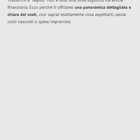
Trasferirsi a
Napoli
non è solo una sfida logistica ma anche
finanziaria. Ecco perché ti offriamo
una panoramica dettagliata e
chiara dei costi,
così saprai esattamente cosa aspettarti, senza
costi nascosti o spese impreviste.