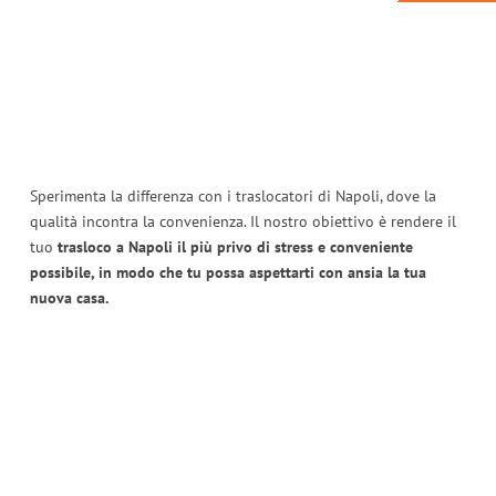
Sperimenta la differenza con i traslocatori di Napoli, dove la
qualità incontra la convenienza. Il nostro obiettivo è rendere il
tuo
trasloco a Napoli il più privo di stress e conveniente
possibile, in modo che tu possa aspettarti con ansia la tua
nuova casa.