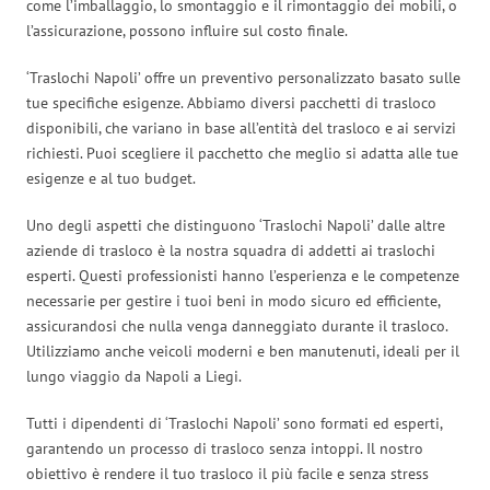
come l’imballaggio, lo smontaggio e il rimontaggio dei mobili, o
l’assicurazione, possono influire sul costo finale.
‘Traslochi Napoli’ offre un preventivo personalizzato basato sulle
tue specifiche esigenze. Abbiamo diversi pacchetti di trasloco
disponibili, che variano in base all’entità del trasloco e ai servizi
richiesti. Puoi scegliere il pacchetto che meglio si adatta alle tue
esigenze e al tuo budget.
Uno degli aspetti che distinguono ‘Traslochi Napoli’ dalle altre
aziende di trasloco è la nostra squadra di addetti ai traslochi
esperti. Questi professionisti hanno l’esperienza e le competenze
necessarie per gestire i tuoi beni in modo sicuro ed efficiente,
assicurandosi che nulla venga danneggiato durante il trasloco.
Utilizziamo anche veicoli moderni e ben manutenuti, ideali per il
lungo viaggio da Napoli a Liegi.
Tutti i dipendenti di ‘Traslochi Napoli’ sono formati ed esperti,
garantendo un processo di trasloco senza intoppi. Il nostro
obiettivo è rendere il tuo trasloco il più facile e senza stress