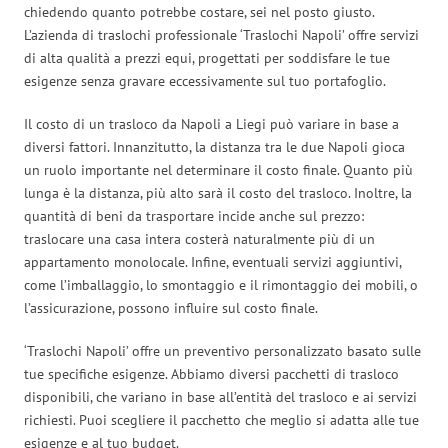
chiedendo quanto potrebbe costare, sei nel posto giusto.
L’azienda di traslochi professionale ‘Traslochi Napoli’ offre servizi
di alta qualità a prezzi equi, progettati per soddisfare le tue
esigenze senza gravare eccessivamente sul tuo portafoglio.
Il costo di un trasloco da Napoli a Liegi può variare in base a
diversi fattori. Innanzitutto, la distanza tra le due Napoli gioca
un ruolo importante nel determinare il costo finale. Quanto più
lunga è la distanza, più alto sarà il costo del trasloco. Inoltre, la
quantità di beni da trasportare incide anche sul prezzo:
traslocare una casa intera costerà naturalmente più di un
appartamento monolocale. Infine, eventuali servizi aggiuntivi,
come l’imballaggio, lo smontaggio e il rimontaggio dei mobili, o
l’assicurazione, possono influire sul costo finale.
‘Traslochi Napoli’ offre un preventivo personalizzato basato sulle
tue specifiche esigenze. Abbiamo diversi pacchetti di trasloco
disponibili, che variano in base all’entità del trasloco e ai servizi
richiesti. Puoi scegliere il pacchetto che meglio si adatta alle tue
esigenze e al tuo budget.