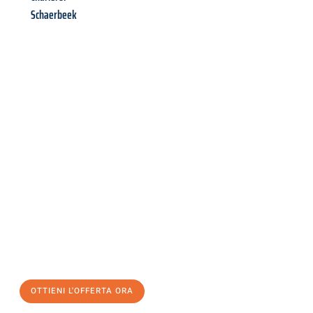
Schaerbeek
Richiedi ora la tua
offerta
al
miglior
prezzo !
Inviateci adesso la vostra richiesta non vincolante e
assicuratevi la vostra
offerta di trasloco per le vostre esigenze
a Napoli
al miglior prezzo! Approfitta dell’occasione per
un
trasloco senza stress
e con il massimo comfort:
OTTIENI L'OFFERTA ORA