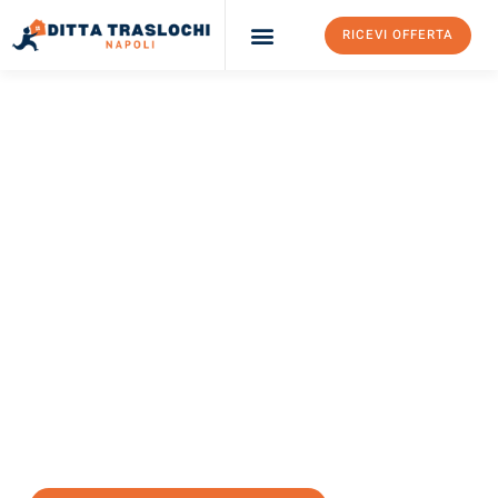
RICEVI OFFERTA
Ditta Traslochi Napoli
Servizi Traslochi Napoli
Costi e prezzi
TRASLOCHI NAPOLI
Traslochi Napoli
Liegi
Il tuo trasloco Napoli Liegi può essere così facile! Sperimenta il
nostro
servizio di prima classe
e assicurati i
migliori prezzi in
Napoli
.
Richiedo ora la tua offerta personalizzata e fai il primo passo
verso un trasloco senza stress a Liegi