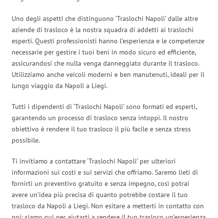
Uno degli aspetti che distinguono ‘Traslochi Napoli’ dalle altre
aziende di trasloco è la nostra squadra di addetti ai traslochi
esperti. Questi professionisti hanno l’esperienza e le competenze
necessarie per gestire i tuoi beni in modo sicuro ed efficiente,
assicurandosi che nulla venga danneggiato durante il trasloco.
Utilizziamo anche veicoli moderni e ben manutenuti, ideali per il
lungo viaggio da Napoli a Liegi.
Tutti i dipendenti di ‘Traslochi Napoli’ sono formati ed esperti,
garantendo un processo di trasloco senza intoppi. Il nostro
obiettivo è rendere il tuo trasloco il più facile e senza stress
possibile.
Ti invitiamo a contattare ‘Traslochi Napoli’ per ulteriori
informazioni sui costi e sui servizi che offriamo. Saremo lieti di
fornirti un preventivo gratuito e senza impegno, così potrai
avere un’idea più precisa di quanto potrebbe costare il tuo
trasloco da Napoli a Liegi. Non esitare a metterti in contatto con
noi: siamo qui per aiutarti a rendere il tuo trasloco un’esperienza