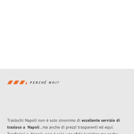
PERCHÉ NOI?
Traslochi Napoli non è solo sinonimo di
eccellente
servizio di
trasloco
a
Napoli
, ma anche di prezzi trasparenti ed equi.