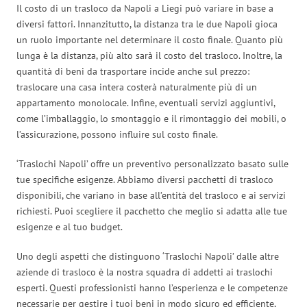
Il costo di un trasloco da Napoli a Liegi può variare in base a
diversi fattori. Innanzitutto, la distanza tra le due Napoli gioca
un ruolo importante nel determinare il costo finale. Quanto più
lunga è la distanza, più alto sarà il costo del trasloco. Inoltre, la
quantità di beni da trasportare incide anche sul prezzo:
traslocare una casa intera costerà naturalmente più di un
appartamento monolocale. Infine, eventuali servizi aggiuntivi,
come l’imballaggio, lo smontaggio e il rimontaggio dei mobili, o
l’assicurazione, possono influire sul costo finale.
‘Traslochi Napoli’ offre un preventivo personalizzato basato sulle
tue specifiche esigenze. Abbiamo diversi pacchetti di trasloco
disponibili, che variano in base all’entità del trasloco e ai servizi
richiesti. Puoi scegliere il pacchetto che meglio si adatta alle tue
esigenze e al tuo budget.
Uno degli aspetti che distinguono ‘Traslochi Napoli’ dalle altre
aziende di trasloco è la nostra squadra di addetti ai traslochi
esperti. Questi professionisti hanno l’esperienza e le competenze
necessarie per gestire i tuoi beni in modo sicuro ed efficiente,