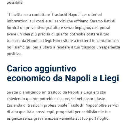
possibile.
Ti invitiamo a contattare ‘Traslochi Napoli’ per ulteriori
informazioni sui costi e sui servizi che offriamo. Saremo lieti di
fornirti un preventivo gratuito e senza impegno, così potrai
avere un’idea più precisa di quanto potrebbe costare il tuo
trasloco da Napoli a Liegi. Non esitare a metterti in contatto con
noi: siamo qui per aiutarti a rendere il tuo trasloco un’esperienza
positiva.
Carico aggiuntivo
economico da Napoli a Liegi
Se stai pianificando un trasloco da Napoli a Liegi e ti stai
chiedendo quanto potrebbe costare, sei nel posto giusto.
L’azienda di traslochi professionale ‘Traslochi Napoli’ offre servizi
di alta qualità a prezzi equi, progettati per soddisfare le tue
esigenze senza gravare eccessivamente sul tuo portafoglio.