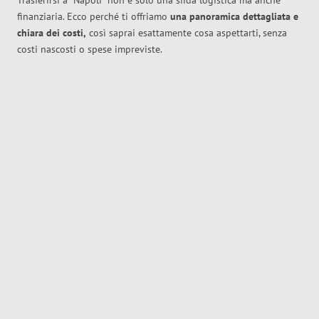
Trasferirsi a
Napoli
non è solo una sfida logistica ma anche
finanziaria. Ecco perché ti offriamo
una panoramica dettagliata e
chiara dei costi,
così saprai esattamente cosa aspettarti, senza
costi nascosti o spese impreviste.