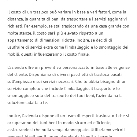
Il costo di un trasloco può variare in base a vari fattori, come la
distanza, la quantità di beni da trasportare e i servizi aggiuntivi
richiesti. Per esempio, se stai traslocando da una casa grande con
molte stanze, il costo sarà più elevato rispetto a un
appartamento di dimensioni ridotte. Inoltre, se decidi di
usufruire di servizi extra come l’imballaggio e lo smontaggio dei
mobili, questi influenzeranno il costo finale.
L’azienda offre un preventivo personalizzato in base alle esigenze
del cliente. Disponiamo di diversi pacchetti di trasloco basati
sull’ampiezza e sui servizi necessari. Che tu abbia bisogno di un
servizio completo che include l’imballaggio, il trasporto e lo
smontaggio, o solo del trasporto dei tuoi beni, l’azienda ha la
soluzione adatta a te.
Inoltre, l’azienda dispone di un team di esperti traslocatori che si
occuperanno dei tuoi beni in modo sicuro ed efficiente,
assicurandosi che nulla venga danneggiato. Utilizziamo veicoli
moderni, ideali per il lungo viaggio da Napoli a Lovanio.