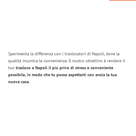
Sperimenta la differenza con i traslocatori di Napoli, dove la
qualità incontra la convenienza. Il nostro obiettivo è rendere il
tuo
trasloco a Napoli il più privo di stress e conveniente
possibile, in modo che tu possa aspettarti con ansia la tua
nuova casa.