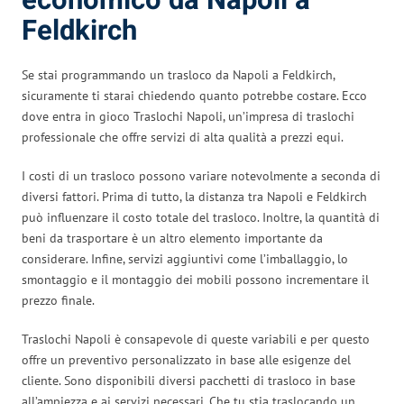
economico da Napoli a
Feldkirch
Se stai programmando un trasloco da Napoli a Feldkirch,
sicuramente ti starai chiedendo quanto potrebbe costare. Ecco
dove entra in gioco Traslochi Napoli, un’impresa di traslochi
professionale che offre servizi di alta qualità a prezzi equi.
I costi di un trasloco possono variare notevolmente a seconda di
diversi fattori. Prima di tutto, la distanza tra Napoli e Feldkirch
può influenzare il costo totale del trasloco. Inoltre, la quantità di
beni da trasportare è un altro elemento importante da
considerare. Infine, servizi aggiuntivi come l’imballaggio, lo
smontaggio e il montaggio dei mobili possono incrementare il
prezzo finale.
Traslochi Napoli è consapevole di queste variabili e per questo
offre un preventivo personalizzato in base alle esigenze del
cliente. Sono disponibili diversi pacchetti di trasloco in base
all’ampiezza e ai servizi necessari. Che tu stia traslocando un