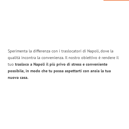
Sperimenta la differenza con i traslocatori di Napoli, dove la
qualità incontra la convenienza. Il nostro obiettivo è rendere il
tuo
trasloco a Napoli il più privo di stress e conveniente
possibile, in modo che tu possa aspettarti con ansia la tua
nuova casa.