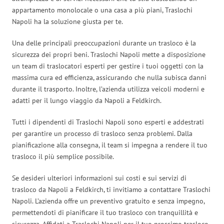
appartamento monolocale o una casa a più piani, Traslochi
Napoli ha la soluzione giusta per te.
Una delle principali preoccupazioni durante un trasloco è la
sicurezza dei propri beni. Traslochi Napoli mette a disposizione
un team di traslocatori esperti per gestire i tuoi oggetti con la
massima cura ed efficienza, assicurando che nulla subisca danni
durante il trasporto. Inoltre, l’azienda utilizza veicoli moderni e
adatti per il lungo viaggio da Napoli a Feldkirch.
Tutti i dipendenti di Traslochi Napoli sono esperti e addestrati
per garantire un processo di trasloco senza problemi. Dalla
pianificazione alla consegna, il team si impegna a rendere il tuo
trasloco il più semplice possibile.
Se desideri ulteriori informazioni sui costi e sui servizi di
trasloco da Napoli a Feldkirch, ti invitiamo a contattare Traslochi
Napoli. L’azienda offre un preventivo gratuito e senza impegno,
permettendoti di pianificare il tuo trasloco con tranquillità e
sicurezza. Affidati a Traslochi Napoli per il tuo prossimo trasloco