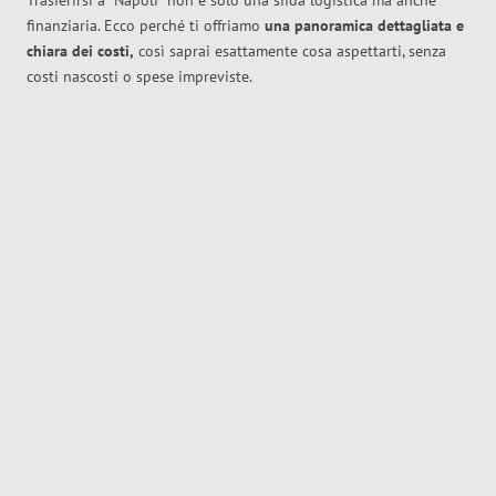
Trasferirsi a
Napoli
non è solo una sfida logistica ma anche
finanziaria. Ecco perché ti offriamo
una panoramica dettagliata e
chiara dei costi,
così saprai esattamente cosa aspettarti, senza
costi nascosti o spese impreviste.