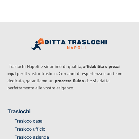
Traslochi Napoli è sinonimo di qualità,
affidabilità e prezzi
equi
per il vostro trasloco. Con anni di esperienza e un team
dedicato, garantiamo un
processo fluido
che si adatta
perfettamente alle vostre esigenze.
Traslochi
Trasloco casa
Trasloco ufficio
Trasloco azienda