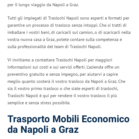
per il lungo viaggio da Napoli a Graz.
Tutti gli impiegati di Traslochi Napoli sono esperti e formati per
garantire un processo di trasloco senza intoppi. Che si tratti di
imballare i vostri beni, di caricarli sul camion, o di scaricarli nella
vostra nuova casa a Graz, potete contare sulla competenza e
sulla professionalità del team di Traslochi Napoli.
Vi invitiamo a contattare Traslochi Napoli per maggiori
informazioni sui costi e sui servizi offerti. L’azienda offre un
preventivo gratuito e senza impegno, per aiutarvi a capire
meglio quanto costerà il vostro trasloco da Napoli a Graz. Che
sia il vostro primo trasloco o che siate esperti di traslochi,
Traslochi Napoli è qui per rendere il vostro trasloco il più
semplice e senza stress possibile.
Trasporto Mobili Economico
da Napoli a Graz