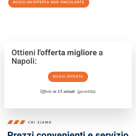
RICEVI UN'OFFERTA NON VINCOLANTE
100% non vincolante – Risposta garantita entro 15 minuti.
Ottieni
l'offerta migliore
a
Napoli:
RICEVI OFFERTA
Offerta
in 15 minuti
(garantita).
CHI SIAMO
Prezzi convenienti e servizio