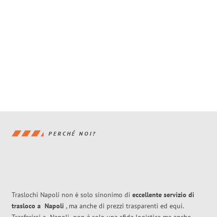
PERCHÉ NOI?
Traslochi Napoli non è solo sinonimo di
eccellente
servizio di
trasloco
a
Napoli
, ma anche di prezzi trasparenti ed equi.