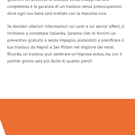
competenza è la garanzia di un trasloco senza preoccupazioni,
dove ogni tuo bene sarà trattato con la massima cura.
Se desideri ulteriori informazioni sui costi e sui servizi offerti, ti
invitiamo a contattare l’azienda. Saranno lieti di fornirti un
preventivo gratuito e senza impegno, aiutandoti a pianificare il
tuo trasloco da Napoli a San Pölten nel migliore dei modi.
Ricorda, un trasloco può sembrare un’impresa ardua, ma con il
partner giusto sarà più facile di quanto pensi!
Traslochi Napoli in numeri: