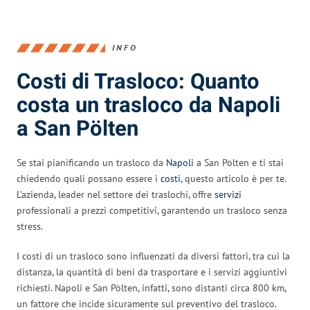
INFO
Costi di Trasloco: Quanto
costa un trasloco da Napoli
a San Pölten
Se stai pianificando un trasloco da
Napoli
a San Pölten e ti stai
chiedendo quali possano essere i
costi
, questo articolo è per te.
L’azienda, leader nel settore dei traslochi, offre
servizi
professionali a prezzi competitivi, garantendo un trasloco senza
stress.
I costi di un trasloco sono influenzati da diversi fattori, tra cui la
distanza, la quantità di beni da trasportare e i servizi aggiuntivi
richiesti. Napoli e San Pölten, infatti, sono distanti circa 800 km,
un fattore che incide sicuramente sul preventivo del trasloco.