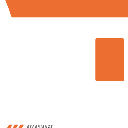
ESPERIENZE