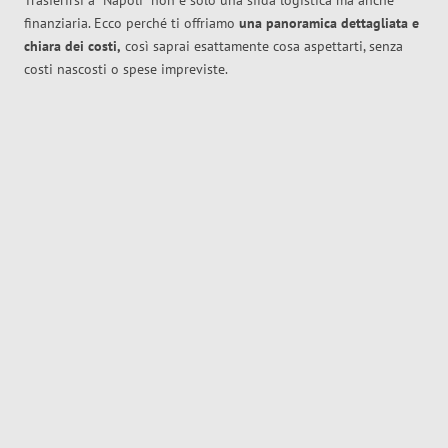
Trasferirsi a
Napoli
non è solo una sfida logistica ma anche
finanziaria. Ecco perché ti offriamo
una panoramica dettagliata e
chiara dei costi,
così saprai esattamente cosa aspettarti, senza
costi nascosti o spese impreviste.