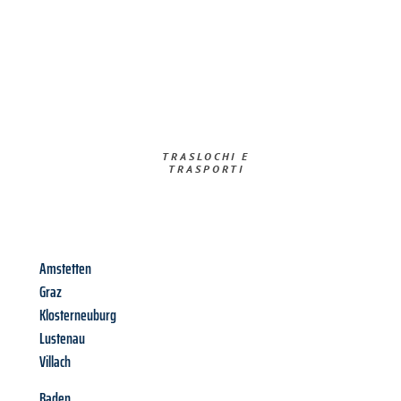
TRASLOCHI E
TRASPORTI​
Amstetten
Graz
Klosterneuburg
Lustenau
Villach
Baden