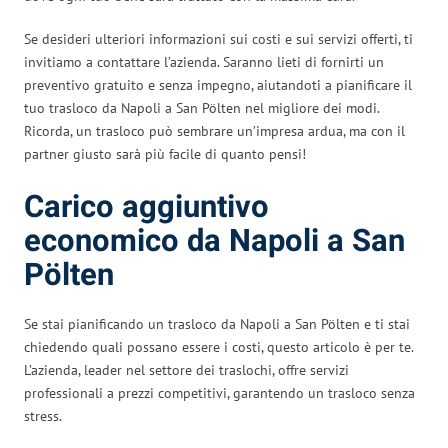
Se desideri ulteriori informazioni sui costi e sui servizi offerti, ti
invitiamo a contattare l’azienda. Saranno lieti di fornirti un
preventivo gratuito e senza impegno, aiutandoti a pianificare il
tuo trasloco da Napoli a San Pölten nel migliore dei modi.
Ricorda, un trasloco può sembrare un’impresa ardua, ma con il
partner giusto sarà più facile di quanto pensi!
Carico aggiuntivo
economico da Napoli a San
Pölten
Se stai pianificando un trasloco da Napoli a San Pölten e ti stai
chiedendo quali possano essere i costi, questo articolo è per te.
L’azienda, leader nel settore dei traslochi, offre servizi
professionali a prezzi competitivi, garantendo un trasloco senza
stress.