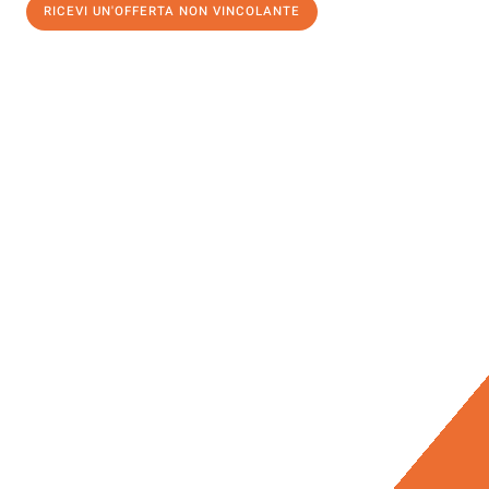
RICEVI UN'OFFERTA NON VINCOLANTE