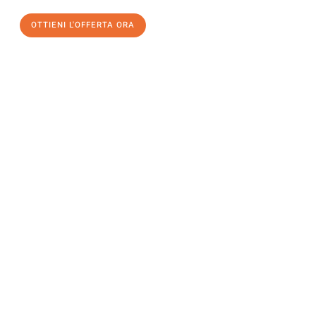
OTTIENI L'OFFERTA ORA