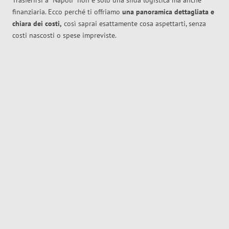
Trasferirsi a
Napoli
non è solo una sfida logistica ma anche
finanziaria. Ecco perché ti offriamo
una panoramica dettagliata e
chiara dei costi,
così saprai esattamente cosa aspettarti, senza
costi nascosti o spese impreviste.