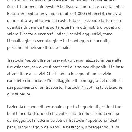
fattori. Il primo e più ovvio è la distanza: un trasloco da Napoli a
Besançon implica un viaggio di oltre 1.000 chilometri, che avrà
un impatto significativo sul costo totale. Il secondo fattore è la
quantità di beni da trasportare. Se hai molti mobili o oggetti di
valore, il costo aumenterà. Infine, i servizi aggiuntivi, come
l’imballaggio, lo smontaggio e il rimontaggio dei mobili,
possono influenzare il costo finale.
Traslochi Napoli offre un preventivo personalizzato in base alle
tue esigenze, con diversi pacchetti di trasloco disponibili in base
all’ambito e ai servizi. Che tu abbia bisogno di un servizio
completo che include l’imballaggio e il montaggio dei mobili, o
semplicemente di un trasporto, Traslochi Napoli ha la soluzione
giusta per te.
L’azienda dispone di personale esperto in grado di gestire i tuoi
beni in modo sicuro ed efficiente, garantendo che nulla venga
danneggiato. I moderni veicoli di Traslochi Napoli sono ideali
per il lungo viaggio da Napoli a Besançon, proteggendo i tuoi