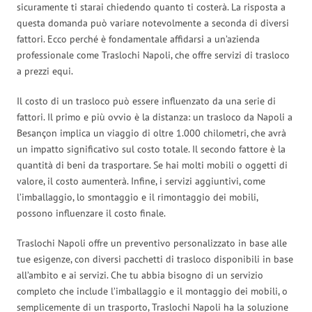
sicuramente ti starai chiedendo quanto ti costerà. La risposta a
questa domanda può variare notevolmente a seconda di diversi
fattori. Ecco perché è fondamentale affidarsi a un’azienda
professionale come Traslochi Napoli, che offre servizi di trasloco
a prezzi equi.
Il costo di un trasloco può essere influenzato da una serie di
fattori. Il primo e più ovvio è la distanza: un trasloco da Napoli a
Besançon implica un viaggio di oltre 1.000 chilometri, che avrà
un impatto significativo sul costo totale. Il secondo fattore è la
quantità di beni da trasportare. Se hai molti mobili o oggetti di
valore, il costo aumenterà. Infine, i servizi aggiuntivi, come
l’imballaggio, lo smontaggio e il rimontaggio dei mobili,
possono influenzare il costo finale.
Traslochi Napoli offre un preventivo personalizzato in base alle
tue esigenze, con diversi pacchetti di trasloco disponibili in base
all’ambito e ai servizi. Che tu abbia bisogno di un servizio
completo che include l’imballaggio e il montaggio dei mobili, o
semplicemente di un trasporto, Traslochi Napoli ha la soluzione