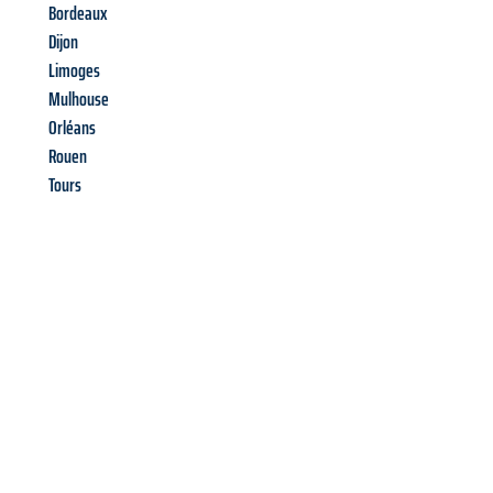
Bordeaux
Dijon
Limoges
Mulhouse
Orléans
Rouen
Tours
Richiedi ora la tua
offerta
al
miglior
prezzo !
Inviateci adesso la vostra richiesta non vincolante e