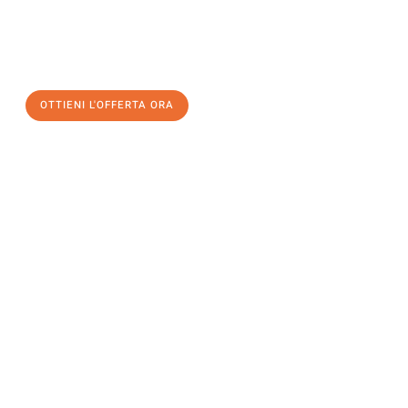
assicuratevi la vostra
offerta di trasloco per le vostre esigenze
a Napoli
al miglior prezzo! Approfitta dell’occasione per
un
trasloco senza stress
e con il massimo comfort:
OTTIENI L'OFFERTA ORA