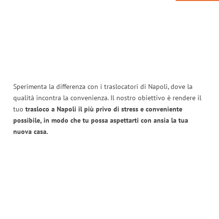
Sperimenta la differenza con i traslocatori di Napoli, dove la
qualità incontra la convenienza. Il nostro obiettivo è rendere il
tuo
trasloco a Napoli il più privo di stress e conveniente
possibile, in modo che tu possa aspettarti con ansia la tua
nuova casa.