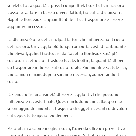
servizi di alta qualità a prezzi competitivi. I costi di un trasloco
possono variare in base a diversi fattori, tra cui la distanza tra
Napoli e Bordeaux, la quantità di beni da trasportare e i servizi
aggiuntivi necessari.
La distanza è uno dei principali fattori che influenzano il costo
del trasloco. Un viaggio più lungo comporta costi di carburante
più elevati, quindi traslocare da Napoli a Bordeaux sarà più
costoso rispetto a un trasloco locale. Inoltre, la quantità di beni
da trasportare influisce sul costo totale. Più mobili e scatole hai,
più camion e manodopera saranno necessari, aumentando il
costo.
L’azienda offre una varietà di servizi aggiuntivi che possono
influenzare il costo finale. Questi includono l’imballaggio e lo
smontaggio dei mobili, il trasporto di oggetti pesanti o di valore
e il deposito temporaneo dei beni.
Per aiutarti a capire meglio i costi, l’azienda offre un preventivo
personalizzato in base alle tue esigenze. Si tratta di pacchetti di