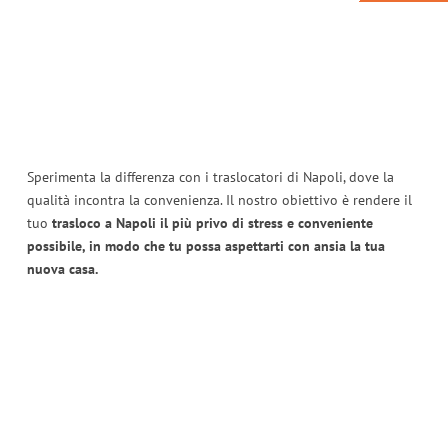
Sperimenta la differenza con i traslocatori di Napoli, dove la
qualità incontra la convenienza. Il nostro obiettivo è rendere il
tuo
trasloco a Napoli il più privo di stress e conveniente
possibile, in modo che tu possa aspettarti con ansia la tua
nuova casa.