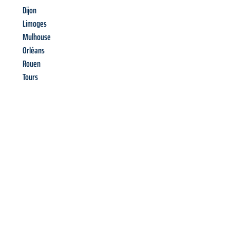
Dijon
Limoges
Mulhouse
Orléans
Rouen
Tours
Richiedi ora la tua
offerta
al
miglior
prezzo !
Inviateci adesso la vostra richiesta non vincolante e
assicuratevi la vostra
offerta di trasloco per le vostre esigenze