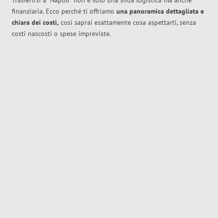
Trasferirsi a
Napoli
non è solo una sfida logistica ma anche
finanziaria. Ecco perché ti offriamo
una panoramica dettagliata e
chiara dei costi,
così saprai esattamente cosa aspettarti, senza
costi nascosti o spese impreviste.