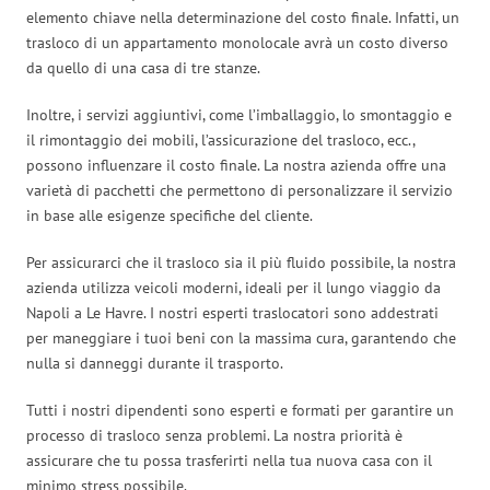
elemento chiave nella determinazione del costo finale. Infatti, un
trasloco di un appartamento monolocale avrà un costo diverso
da quello di una casa di tre stanze.
Inoltre, i servizi aggiuntivi, come l’imballaggio, lo smontaggio e
il rimontaggio dei mobili, l’assicurazione del trasloco, ecc.,
possono influenzare il costo finale. La nostra azienda offre una
varietà di pacchetti che permettono di personalizzare il servizio
in base alle esigenze specifiche del cliente.
Per assicurarci che il trasloco sia il più fluido possibile, la nostra
azienda utilizza veicoli moderni, ideali per il lungo viaggio da
Napoli a Le Havre. I nostri esperti traslocatori sono addestrati
per maneggiare i tuoi beni con la massima cura, garantendo che
nulla si danneggi durante il trasporto.
Tutti i nostri dipendenti sono esperti e formati per garantire un
processo di trasloco senza problemi. La nostra priorità è
assicurare che tu possa trasferirti nella tua nuova casa con il
minimo stress possibile.