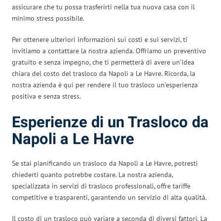
assicurare che tu possa trasferirti nella tua nuova casa con il
minimo stress possibile.
Per ottenere ulteriori informazioni sui costi e sui servizi, ti
invitiamo a contattare la nostra azienda. Offriamo un preventivo
gratuito e senza impegno, che ti permetterà di avere un’idea
chiara del costo del trasloco da Napoli a Le Havre. Ricorda, la
nostra azienda è qui per rendere il tuo trasloco un’esperienza
positiva e senza stress.
Esperienze di un Trasloco da
Napoli a Le Havre
Se stai pianificando un trasloco da Napoli a Le Havre, potresti
chiederti quanto potrebbe costare. La nostra azienda,
specializzata in servizi di trasloco professionali, offre tariffe
competitive e trasparenti, garantendo un servizio di alta qualità.
Il costo di un trasloco può variare a seconda di diversi fattori. La