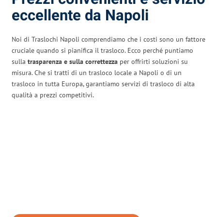
eccellente da Napoli
Noi di Traslochi Napoli comprendiamo che i costi sono un fattore
cruciale quando si pianifica il trasloco. Ecco perché puntiamo
sulla
trasparenza e sulla correttezza
per offrirti soluzioni su
misura. Che si tratti di un trasloco locale a Napoli o di un
trasloco in tutta Europa, garantiamo servizi di trasloco di alta
qualità a prezzi competitivi.