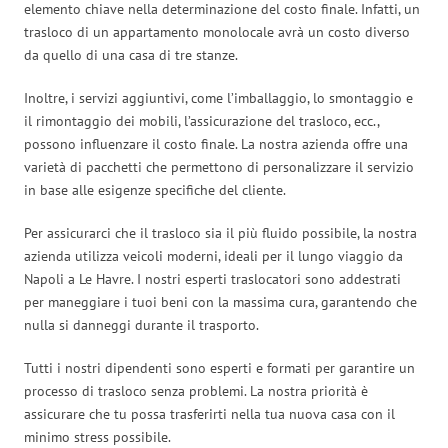
elemento chiave nella determinazione del costo finale. Infatti, un
trasloco di un appartamento monolocale avrà un costo diverso
da quello di una casa di tre stanze.
Inoltre, i servizi aggiuntivi, come l’imballaggio, lo smontaggio e
il rimontaggio dei mobili, l’assicurazione del trasloco, ecc.,
possono influenzare il costo finale. La nostra azienda offre una
varietà di pacchetti che permettono di personalizzare il servizio
in base alle esigenze specifiche del cliente.
Per assicurarci che il trasloco sia il più fluido possibile, la nostra
azienda utilizza veicoli moderni, ideali per il lungo viaggio da
Napoli a Le Havre. I nostri esperti traslocatori sono addestrati
per maneggiare i tuoi beni con la massima cura, garantendo che
nulla si danneggi durante il trasporto.
Tutti i nostri dipendenti sono esperti e formati per garantire un
processo di trasloco senza problemi. La nostra priorità è
assicurare che tu possa trasferirti nella tua nuova casa con il
minimo stress possibile.