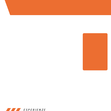
ESPERIENZE