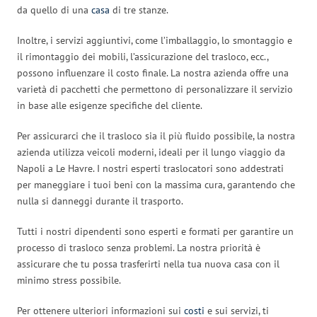
da quello di una
casa
di tre stanze.
Inoltre, i servizi aggiuntivi, come l’imballaggio, lo smontaggio e
il rimontaggio dei mobili, l’assicurazione del trasloco, ecc.,
possono influenzare il costo finale. La nostra azienda offre una
varietà di pacchetti che permettono di personalizzare il servizio
in base alle esigenze specifiche del cliente.
Per assicurarci che il trasloco sia il più fluido possibile, la nostra
azienda utilizza veicoli moderni, ideali per il lungo viaggio da
Napoli a Le Havre. I nostri esperti traslocatori sono addestrati
per maneggiare i tuoi beni con la massima cura, garantendo che
nulla si danneggi durante il trasporto.
Tutti i nostri dipendenti sono esperti e formati per garantire un
processo di trasloco senza problemi. La nostra priorità è
assicurare che tu possa trasferirti nella tua nuova casa con il
minimo stress possibile.
Per ottenere ulteriori informazioni sui
costi
e sui servizi, ti