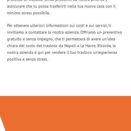
assicurare che tu possa trasferirti nella tua nuova casa con il
minimo stress possibile.
Per ottenere ulteriori informazioni sui costi e sui servizi, ti
invitiamo a contattare la nostra azienda. Offriamo un preventivo
gratuito e senza impegno, che ti permetterà di avere un’idea
chiara del costo del trasloco da Napoli a Le Havre. Ricorda, la
nostra azienda è qui per rendere il tuo trasloco un’esperienza
positiva e senza stress.
Traslochi Napoli in numeri: