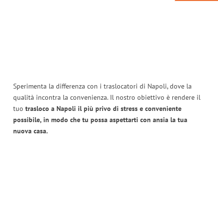
Sperimenta la differenza con i traslocatori di Napoli, dove la
qualità incontra la convenienza. Il nostro obiettivo è rendere il
tuo
trasloco a Napoli il più privo di stress e conveniente
possibile, in modo che tu possa aspettarti con ansia la tua
nuova casa.