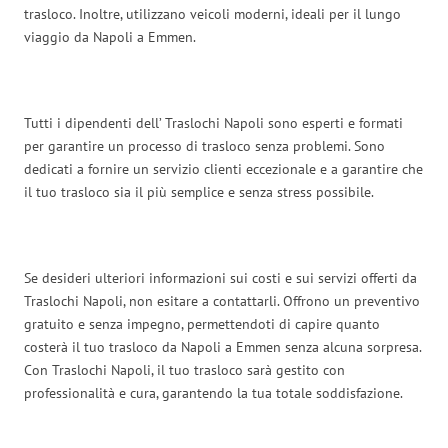
trasloco. Inoltre, utilizzano veicoli moderni, ideali per il lungo
viaggio da Napoli a Emmen.
Tutti i dipendenti dell’ Traslochi Napoli sono esperti e formati
per garantire un processo di trasloco senza problemi. Sono
dedicati a fornire un servizio clienti eccezionale e a garantire che
il tuo trasloco sia il più semplice e senza stress possibile.
Se desideri ulteriori informazioni sui costi e sui servizi offerti da
Traslochi Napoli, non esitare a contattarli. Offrono un preventivo
gratuito e senza impegno, permettendoti di capire quanto
costerà il tuo trasloco da Napoli a Emmen senza alcuna sorpresa.
Con Traslochi Napoli, il tuo trasloco sarà gestito con
professionalità e cura, garantendo la tua totale soddisfazione.