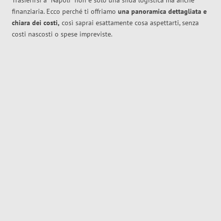
Trasferirsi a
Napoli
non è solo una sfida logistica ma anche
finanziaria. Ecco perché ti offriamo
una panoramica dettagliata e
chiara dei costi,
così saprai esattamente cosa aspettarti, senza
costi nascosti o spese impreviste.