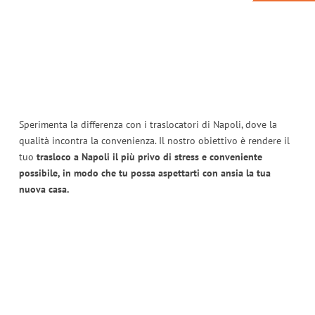
Sperimenta la differenza con i traslocatori di Napoli, dove la
qualità incontra la convenienza. Il nostro obiettivo è rendere il
tuo
trasloco a Napoli il più privo di stress e conveniente
possibile, in modo che tu possa aspettarti con ansia la tua
nuova casa.