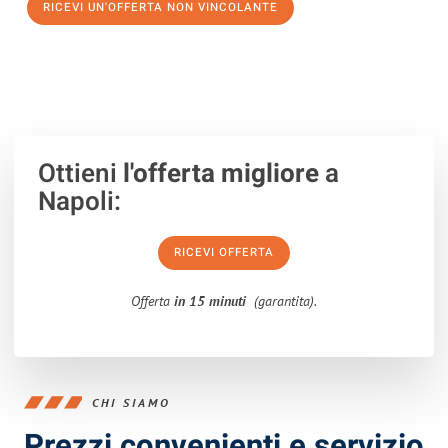
RICEVI UN'OFFERTA NON VINCOLANTE
100% non vincolante – Risposta garantita entro 15 minuti.
Ottieni
l'offerta migliore
a
Napoli:
RICEVI OFFERTA
Offerta
in 15 minuti
(garantita).
CHI SIAMO
Prezzi convenienti e servizio