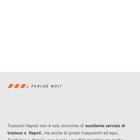
PERCHÉ NOI?
Traslochi Napoli non è solo sinonimo di
eccellente
servizio di
trasloco
a
Napoli
, ma anche di prezzi trasparenti ed equi.