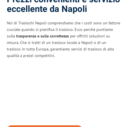
eccellente da Napoli
Noi di Traslochi Napoli comprendiamo che i costi sono un fattore
cruciale quando si pianifica il trasloco. Ecco perché puntiamo
sulla
trasparenza e sulla correttezza
per offrirti soluzioni su
misura. Che si tratti di un trasloco locale a Napoli o di un
trasloco in tutta Europa, garantiamo servizi di trasloco di alta
qualità a prezzi competitivi.