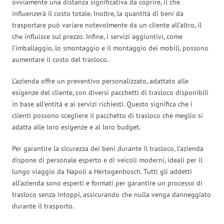
ovviamente una distanza significativa da coprire, il che
influenzerà il costo totale. Inoltre, la quantità di beni da
trasportare può variare notevolmente da un cliente all’altro, il
che influisce sul prezzo. Infine, i servizi aggiuntivi, come
l’imballaggio, lo smontaggio e il montaggio dei mobili, possono
aumentare il costo del trasloco.
L’azienda offre un preventivo personalizzato, adattato alle
esigenze del cliente, con diversi pacchetti di trasloco disponibili
in base all’entità e ai servizi richiesti. Questo significa che i
clienti possono scegliere il pacchetto di trasloco che meglio si
adatta alle loro esigenze e al loro budget.
Per garantire la sicurezza dei beni durante il trasloco, l’azienda
dispone di personale esperto e di veicoli moderni, ideali per il
lungo viaggio da Napoli a Hertogenbosch. Tutti gli addetti
all’azienda sono esperti e formati per garantire un processo di
trasloco senza intoppi, assicurando che nulla venga danneggiato
durante il trasporto.