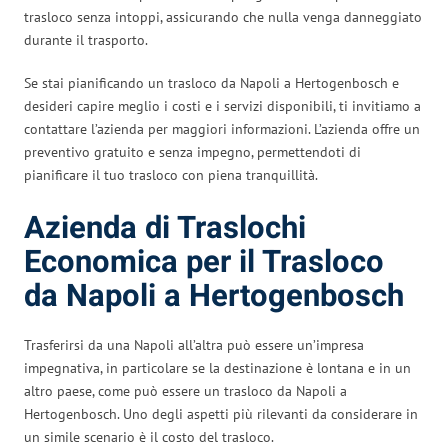
trasloco senza intoppi, assicurando che nulla venga danneggiato
durante il trasporto.
Se stai pianificando un trasloco da Napoli a Hertogenbosch e
desideri capire meglio i costi e i servizi disponibili, ti invitiamo a
contattare l’azienda per maggiori informazioni. L’azienda offre un
preventivo gratuito e senza impegno, permettendoti di
pianificare il tuo trasloco con piena tranquillità.
Azienda di Traslochi
Economica per il Trasloco
da Napoli a Hertogenbosch
Trasferirsi da una Napoli all’altra può essere un’impresa
impegnativa, in particolare se la destinazione è lontana e in un
altro paese, come può essere un trasloco da Napoli a
Hertogenbosch. Uno degli aspetti più rilevanti da considerare in
un simile scenario è il costo del trasloco.