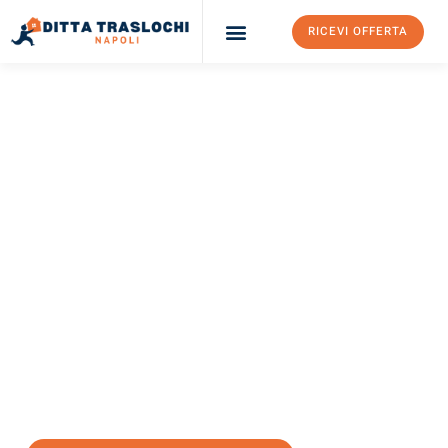
RICEVI OFFERTA
Ditta Traslochi Napoli
Servizi Traslochi Napoli
Costi e prezzi
TRASLOCHI NAPOLI
Traslochi Napoli
Hertogenbosch
Il tuo trasloco Napoli Hertogenbosch può essere così facile!
Sperimenta il nostro
servizio di prima classe
e assicurati i
migliori prezzi in Napoli
.
Richiedo ora la tua offerta personalizzata e fai il primo passo
verso un trasloco senza stress a Hertogenbosch