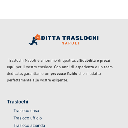
Traslochi Napoli è sinonimo di qualità,
affidabilità e prezzi
equi
per il vostro trasloco. Con anni di esperienza e un team
dedicato, garantiamo un
processo fluido
che si adatta
perfettamente alle vostre esigenze.
Traslochi
Trasloco casa
Trasloco ufficio
Trasloco azienda