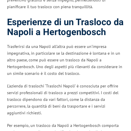
pianificare il tuo trasloco con piena tranquillità.
Esperienze di un Trasloco da
Napoli a Hertogenbosch
Trasferirsi da una Napoli all’altra può essere un’impresa
impegnativa, in particolare se la destinazione è lontana e in un
altro paese, come può essere un trasloco da Napoli a
Hertogenbosch. Uno degli aspetti più rilevanti da considerare in
un simile scenario è il costo del trasloco.
L’azienda di traslochi ‘Traslochi Napoli’ è conosciuta per offrire
servizi professionali di trasloco a prezzi competitivi. I costi del
trasloco dipendono da vari fattori, come la distanza da
percorrere, la quantità di beni da trasportare e i servizi
aggiuntivi richiesti.
Per esempio, un trasloco da Napoli a Hertogenbosch comporta