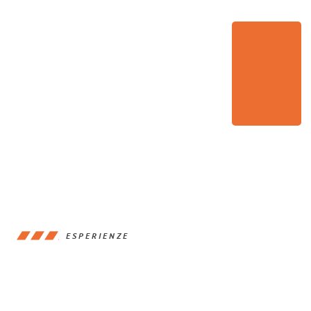
ESPERIENZE