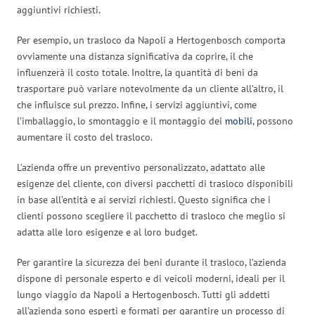
aggiuntivi richiesti.
Per esempio, un trasloco da Napoli a Hertogenbosch comporta
ovviamente una distanza significativa da coprire, il che
influenzerà il costo totale. Inoltre, la quantità di beni da
trasportare può variare notevolmente da un cliente all’altro, il
che influisce sul prezzo. Infine, i servizi aggiuntivi, come
l’imballaggio, lo smontaggio e il montaggio dei
mobili
, possono
aumentare il costo del trasloco.
L’azienda offre un preventivo personalizzato, adattato alle
esigenze del cliente, con diversi pacchetti di trasloco disponibili
in base all’entità e ai servizi richiesti. Questo significa che i
clienti possono scegliere il pacchetto di trasloco che meglio si
adatta alle loro esigenze e al loro budget.
Per garantire la sicurezza dei beni durante il trasloco, l’azienda
dispone di personale esperto e di veicoli moderni, ideali per il
lungo viaggio da Napoli a Hertogenbosch. Tutti gli addetti
all’azienda sono esperti e formati per garantire un processo di