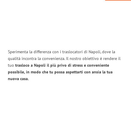
Sperimenta la differenza con i traslocatori di Napoli, dove la
qualità incontra la convenienza. Il nostro obiettivo è rendere il
tuo
trasloco a Napoli il più privo di stress e conveniente
possibile, in modo che tu possa aspettarti con ansia la tua
nuova casa.