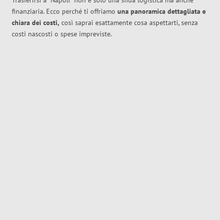
Trasferirsi a
Napoli
non è solo una sfida logistica ma anche
finanziaria. Ecco perché ti offriamo
una panoramica dettagliata e
chiara dei costi,
così saprai esattamente cosa aspettarti, senza
costi nascosti o spese impreviste.