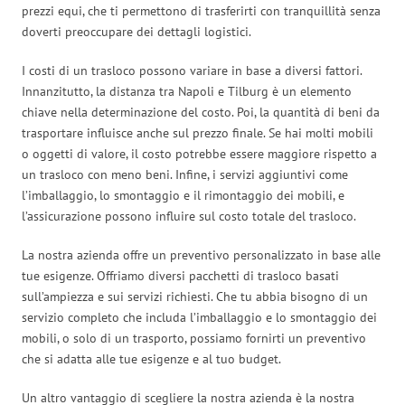
prezzi equi, che ti permettono di trasferirti con tranquillità senza
doverti preoccupare dei dettagli logistici.
I costi di un trasloco possono variare in base a diversi fattori.
Innanzitutto, la distanza tra Napoli e Tilburg è un elemento
chiave nella determinazione del costo. Poi, la quantità di beni da
trasportare influisce anche sul prezzo finale. Se hai molti mobili
o oggetti di valore, il costo potrebbe essere maggiore rispetto a
un trasloco con meno beni. Infine, i servizi aggiuntivi come
l’imballaggio, lo smontaggio e il rimontaggio dei mobili, e
l’assicurazione possono influire sul costo totale del trasloco.
La nostra azienda offre un preventivo personalizzato in base alle
tue esigenze. Offriamo diversi pacchetti di trasloco basati
sull’ampiezza e sui servizi richiesti. Che tu abbia bisogno di un
servizio completo che includa l’imballaggio e lo smontaggio dei
mobili, o solo di un trasporto, possiamo fornirti un preventivo
che si adatta alle tue esigenze e al tuo budget.
Un altro vantaggio di scegliere la nostra azienda è la nostra