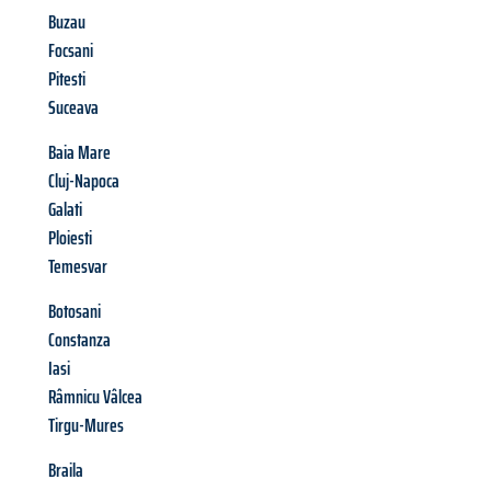
Buzau
Focsani
Pitesti
Suceava
Baia Mare
Cluj-Napoca
Galati
Ploiesti
Temesvar
Botosani
Constanza
Iasi
Râmnicu Vâlcea
Tirgu-Mures
Braila