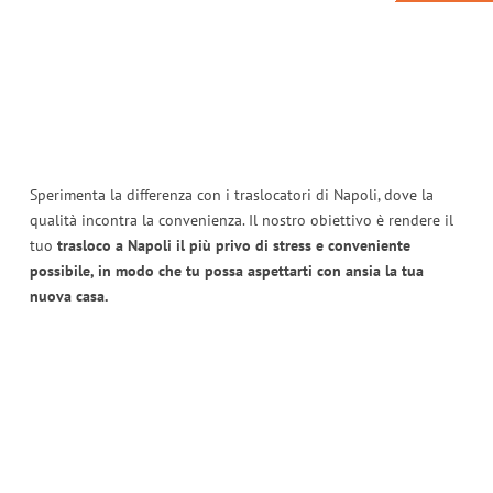
Sperimenta la differenza con i traslocatori di Napoli, dove la
qualità incontra la convenienza. Il nostro obiettivo è rendere il
tuo
trasloco a Napoli il più privo di stress e conveniente
possibile, in modo che tu possa aspettarti con ansia la tua
nuova casa.