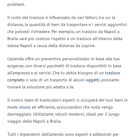
problemi.
Il costo del trasloco è influenzato da vari fattori, tra cui la
distanza, la quantità di beni da trasportare e i servizi aggiuntivi
che potresti richiedere. Per esempio, un trasloco da Napoli a
Braila sarà più costoso rispetto a un trasloco all’interno della
stessa Napoli a causa della distanza da coprire.
L’azienda offre un preventivo personalizzato in base alle tue
esigenze, con diversi pacchetti di trasloco disponibili in base
all’ampiezza e ai servizi. Che tu abbia bisogno di un
trasloco
completo
o solo di un trasporto di alcuni
oggetti
, possiamo
trovare la soluzione più adatta a te.
Il nostro team di traslocatori esperti si occuperà dei tuoi beni in
modo
sicuro
ed efficiente, assicurandosi che nulla venga
danneggiato. Utilizziamo veicoli moderni, ideali per il lungo
viaggio dalla Napoli a Braila.
Tutti i dipendenti dell’azienda sono esperti e addestrati per