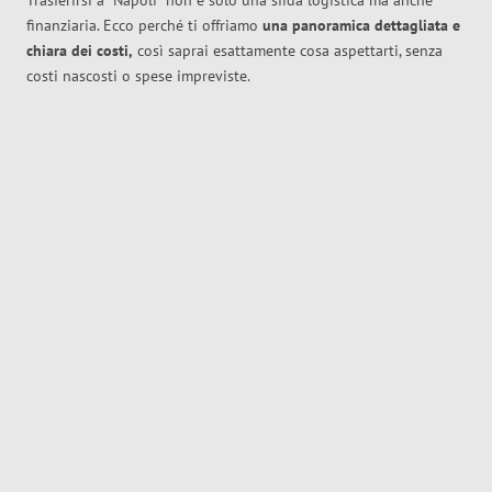
Trasferirsi a
Napoli
non è solo una sfida logistica ma anche
finanziaria. Ecco perché ti offriamo
una panoramica dettagliata e
chiara dei costi,
così saprai esattamente cosa aspettarti, senza
costi nascosti o spese impreviste.