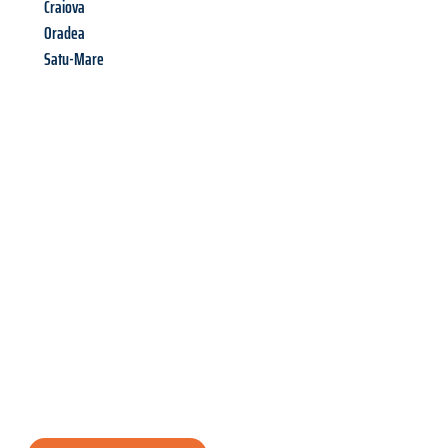
Craiova
Oradea
Satu-Mare
Richiedi ora la tua
offerta
al
miglior
prezzo !
Inviateci adesso la vostra richiesta non vincolante e
assicuratevi la vostra
offerta di trasloco per le vostre esigenze
a Napoli
al miglior prezzo! Approfitta dell’occasione per
un
trasloco senza stress
e con il massimo comfort: