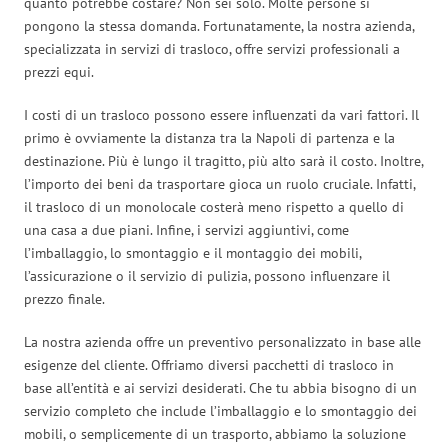
quanto potrebbe costare? Non sei solo. Molte persone si
pongono la stessa domanda. Fortunatamente, la nostra azienda,
specializzata in servizi di trasloco, offre servizi professionali a
prezzi equi.
I costi di un trasloco possono essere influenzati da vari fattori. Il
primo è ovviamente la distanza tra la Napoli di partenza e la
destinazione. Più è lungo il tragitto, più alto sarà il costo. Inoltre,
l’importo dei beni da trasportare gioca un ruolo cruciale. Infatti,
il trasloco di un monolocale costerà meno rispetto a quello di
una casa a due piani. Infine, i servizi aggiuntivi, come
l’imballaggio, lo smontaggio e il montaggio dei mobili,
l’assicurazione o il servizio di pulizia, possono influenzare il
prezzo finale.
La nostra azienda offre un preventivo personalizzato in base alle
esigenze del cliente. Offriamo diversi pacchetti di trasloco in
base all’entità e ai servizi desiderati. Che tu abbia bisogno di un
servizio completo che include l’imballaggio e lo smontaggio dei
mobili, o semplicemente di un trasporto, abbiamo la soluzione