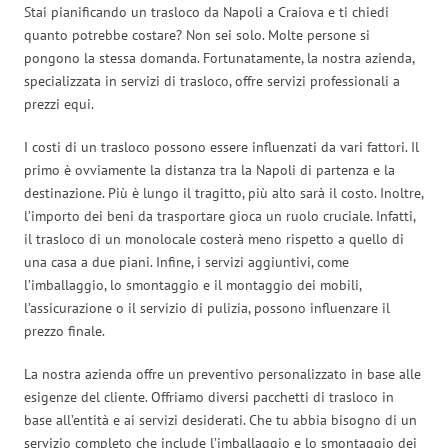
Stai pianificando un trasloco da Napoli a Craiova e ti chiedi
quanto potrebbe costare? Non sei solo. Molte persone si
pongono la stessa domanda. Fortunatamente, la nostra azienda,
specializzata in servizi di trasloco, offre servizi professionali a
prezzi equi.
I costi di un trasloco possono essere influenzati da vari fattori. Il
primo è ovviamente la distanza tra la Napoli di partenza e la
destinazione. Più è lungo il tragitto, più alto sarà il costo. Inoltre,
l’importo dei beni da trasportare gioca un ruolo cruciale. Infatti,
il trasloco di un monolocale costerà meno rispetto a quello di
una casa a due piani. Infine, i servizi aggiuntivi, come
l’imballaggio, lo smontaggio e il montaggio dei mobili,
l’assicurazione o il servizio di pulizia, possono influenzare il
prezzo finale.
La nostra azienda offre un preventivo personalizzato in base alle
esigenze del cliente. Offriamo diversi pacchetti di trasloco in
base all’entità e ai servizi desiderati. Che tu abbia bisogno di un
servizio completo che include l’imballaggio e lo smontaggio dei