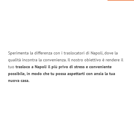
Sperimenta la differenza con i traslocatori di Napoli, dove la
qualità incontra la convenienza. Il nostro obiettivo è rendere il
tuo
trasloco a Napoli il più privo di stress e conveniente
possibile, in modo che tu possa aspettarti con ansia la tua
nuova casa.