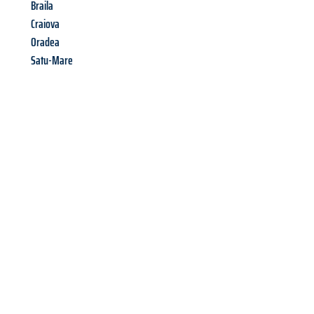
Braila
Craiova
Oradea
Satu-Mare
Richiedi ora la tua
offerta
al
miglior
prezzo !
Inviateci adesso la vostra richiesta non vincolante e
assicuratevi la vostra
offerta di trasloco per le vostre esigenze
a Napoli
al miglior prezzo! Approfitta dell’occasione per
un
trasloco senza stress
e con il massimo comfort: