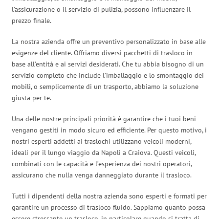
l’assicurazione o il servizio di pulizia, possono influenzare il
prezzo finale.
La nostra azienda offre un preventivo personalizzato in base alle
esigenze del cliente. Offriamo diversi pacchetti di trasloco in
base all’entità e ai servizi desiderati. Che tu abbia bisogno di un
servizio completo che include l’imballaggio e lo smontaggio dei
mobili, o semplicemente di un trasporto, abbiamo la soluzione
giusta per te.
Una delle nostre principali priorità è garantire che i tuoi beni
vengano gestiti in modo sicuro ed efficiente. Per questo motivo, i
nostri esperti addetti ai traslochi utilizzano veicoli moderni,
ideali per il lungo viaggio da Napoli a Craiova. Questi veicoli,
combinati con le capacità e l’esperienza dei nostri operatori,
assicurano che nulla venga danneggiato durante il trasloco.
Tutti i dipendenti della nostra azienda sono esperti e formati per
garantire un processo di trasloco fluido. Sappiamo quanto possa
essere stressante un trasloco, in particolare quando si tratta di