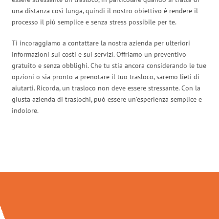
una distanza così lunga, quindi il nostro obiettivo è rendere il
processo il più semplice e senza stress possibile per te.
Ti incoraggiamo a contattare la nostra azienda per ulteriori
informazioni sui costi e sui servizi. Offriamo un preventivo
gratuito e senza obblighi. Che tu stia ancora considerando le tue
opzioni o sia pronto a prenotare il tuo trasloco, saremo lieti di
aiutarti. Ricorda, un trasloco non deve essere stressante. Con la
giusta azienda di traslochi, può essere un’esperienza semplice e
indolore.
Traslochi Napoli in numeri: