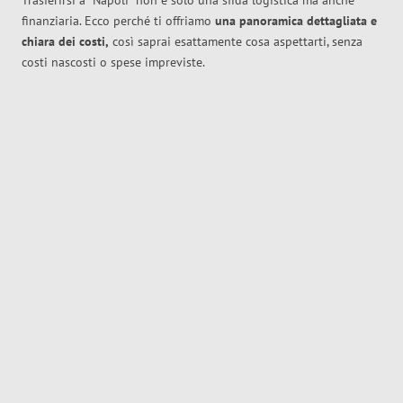
Trasferirsi a
Napoli
non è solo una sfida logistica ma anche
finanziaria. Ecco perché ti offriamo
una panoramica dettagliata e
chiara dei costi,
così saprai esattamente cosa aspettarti, senza
costi nascosti o spese impreviste.