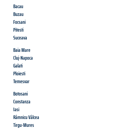
Bacau
Buzau
Focsani
Pitesti
Suceava
Baia Mare
Cluj-Napoca
Galati
Ploiesti
Temesvar
Botosani
Constanza
Iasi
Râmnicu Vâlcea
Tirgu-Mures