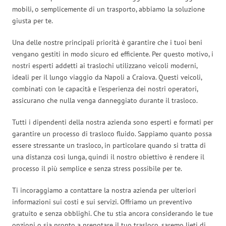
mobili, o semplicemente di un trasporto, abbiamo la soluzione
giusta per te.
Una delle nostre principali priorità è garantire che i tuoi beni
vengano gestiti in modo sicuro ed efficiente. Per questo motivo, i
nostri esperti addetti ai traslochi utilizzano veicoli moderni,
ideali per il lungo viaggio da Napoli a Craiova. Questi veicoli,
combinati con le capacità e l’esperienza dei nostri operatori,
assicurano che nulla venga danneggiato durante il trasloco.
Tutti i dipendenti della nostra azienda sono esperti e formati per
garantire un processo di trasloco fluido. Sappiamo quanto possa
essere stressante un trasloco, in particolare quando si tratta di
una distanza così lunga, quindi il nostro obiettivo è rendere il
processo il più semplice e senza stress possibile per te.
Ti incoraggiamo a contattare la nostra azienda per ulteriori
informazioni sui costi e sui servizi. Offriamo un preventivo
gratuito e senza obblighi. Che tu stia ancora considerando le tue
opzioni o sia pronto a prenotare il tuo trasloco, saremo lieti di