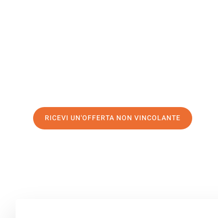
Suceava
Il tuo trasloco Napoli Suceava può essere così facile! S
servizio di prima classe
e assicurati i
migliori prezzi in 
Richiedo ora la tua offerta personalizzata e fai il prim
trasloco senza stress a Suceava
RICEVI UN'OFFERTA NON VINCOLANTE
100% non vincolante – Risposta garantita entro 15 minuti.