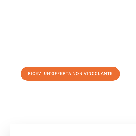
Bratislava
Il tuo trasloco Napoli Bratislava può essere così facile!
servizio di prima classe
e assicurati i
migliori prezzi in 
Richiedo ora la tua offerta personalizzata e fai il prim
trasloco senza stress a Bratislava
RICEVI UN'OFFERTA NON VINCOLANTE
100% non vincolante – Risposta garantita entro 15 minuti.