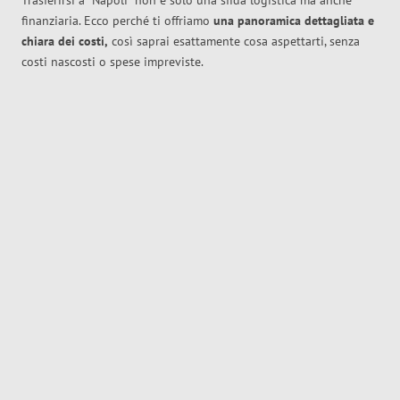
Trasferirsi a
Napoli
non è solo una sfida logistica ma anche
finanziaria. Ecco perché ti offriamo
una panoramica dettagliata e
chiara dei costi,
così saprai esattamente cosa aspettarti, senza
costi nascosti o spese impreviste.