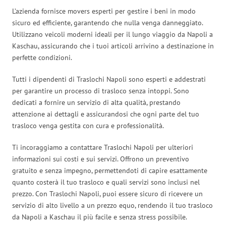
L’azienda fornisce movers esperti per gestire i beni in modo
sicuro ed efficiente, garantendo che nulla venga danneggiato.
Utilizzano veicoli moderni ideali per il lungo viaggio da Napoli a
Kaschau, assicurando che i tuoi articoli arrivino a destinazione in
perfette condizioni.
Tutti i dipendenti di Traslochi Napoli sono esperti e addestrati
per garantire un processo di trasloco senza intoppi. Sono
dedicati a fornire un servizio di alta qualità, prestando
attenzione ai dettagli e assicurandosi che ogni parte del tuo
trasloco venga gestita con cura e professionalità.
Ti incoraggiamo a contattare Traslochi Napoli per ulteriori
informazioni sui costi e sui servizi. Offrono un preventivo
gratuito e senza impegno, permettendoti di capire esattamente
quanto costerà il tuo trasloco e quali servizi sono inclusi nel
prezzo. Con Traslochi Napoli, puoi essere sicuro di ricevere un
servizio di alto livello a un prezzo equo, rendendo il tuo trasloco
da Napoli a Kaschau il più facile e senza stress possibile.