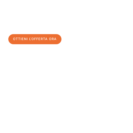
assicuratevi la vostra
offerta di trasloco per le vostre esigenze
a Napoli
al miglior prezzo! Approfitta dell’occasione per
un
trasloco senza stress
e con il massimo comfort:
OTTIENI L'OFFERTA ORA