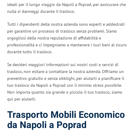
ideali per il lungo viaggio da Napoli a Poprad, per assicurare che
nulla si danneggi durante il trasloco.
Tutti i dipendenti della nostra azienda sono esperti e addestrati
per garantire un processo di trasloco senza problemi. Siamo
orgogliosi della nostra reputazione di affidabilità e
professionalità e ci impegniamo a mantenere i tuoi beni al sicuro
durante tutto il trasloco.
Se desideri maggiori informazioni sui nostri costi e servizi di
trasloco, non esitare a contattare la nostra azienda. Offriamo un
preventivo gratuito e senza obblighi, per aiutarti a pianificare il
tuo trasloco da Napoli a Poprad con il minimo stress possibile.
Non importa quanto sia grande o piccolo il tuo trasloco, siamo
qui per aiutarti.
Trasporto Mobili Economico
da Napoli a Poprad