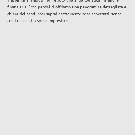
Trasferirsi a
Napoli
non è solo una sfida logistica ma anche
finanziaria. Ecco perché ti offriamo
una panoramica dettagliata e
chiara dei costi,
così saprai esattamente cosa aspettarti, senza
costi nascosti o spese impreviste.