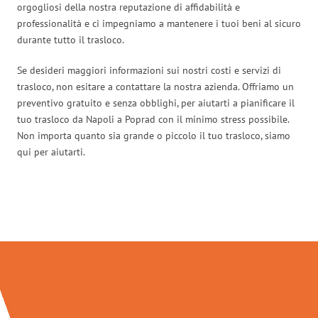
orgogliosi della nostra reputazione di affidabilità e
professionalità e ci impegniamo a mantenere i tuoi beni al sicuro
durante tutto il trasloco.
Se desideri maggiori informazioni sui nostri costi e servizi di
trasloco, non esitare a contattare la nostra azienda. Offriamo un
preventivo gratuito e senza obblighi, per aiutarti a pianificare il
tuo trasloco da Napoli a Poprad con il minimo stress possibile.
Non importa quanto sia grande o piccolo il tuo trasloco, siamo
qui per aiutarti.
Traslochi Napoli in numeri: