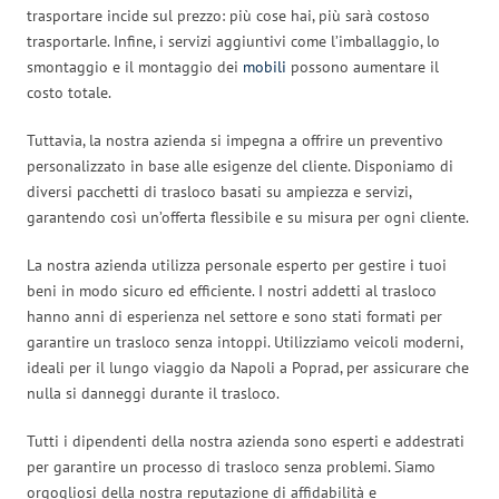
trasportare incide sul prezzo: più cose hai, più sarà costoso
trasportarle. Infine, i servizi aggiuntivi come l’imballaggio, lo
smontaggio e il montaggio dei
mobili
possono aumentare il
costo totale.
Tuttavia, la nostra azienda si impegna a offrire un preventivo
personalizzato in base alle esigenze del cliente. Disponiamo di
diversi pacchetti di trasloco basati su ampiezza e servizi,
garantendo così un’offerta flessibile e su misura per ogni cliente.
La nostra azienda utilizza personale esperto per gestire i tuoi
beni in modo sicuro ed efficiente. I nostri addetti al trasloco
hanno anni di esperienza nel settore e sono stati formati per
garantire un trasloco senza intoppi. Utilizziamo veicoli moderni,
ideali per il lungo viaggio da Napoli a Poprad, per assicurare che
nulla si danneggi durante il trasloco.
Tutti i dipendenti della nostra azienda sono esperti e addestrati
per garantire un processo di trasloco senza problemi. Siamo
orgogliosi della nostra reputazione di affidabilità e