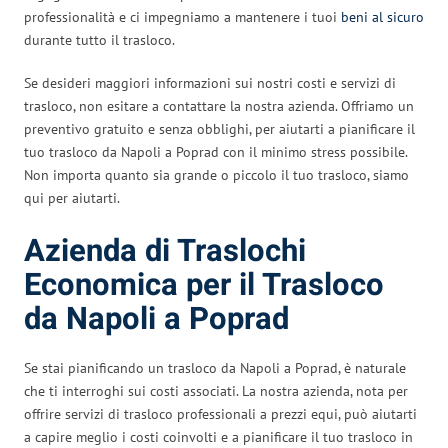
professionalità e ci impegniamo a mantenere i tuoi
beni al sicuro
durante tutto il trasloco.
Se desideri maggiori informazioni sui nostri costi e servizi di
trasloco, non esitare a contattare la nostra azienda. Offriamo un
preventivo gratuito e senza obblighi, per aiutarti a pianificare il
tuo trasloco da Napoli a Poprad con il minimo stress possibile.
Non importa quanto sia grande o piccolo il tuo trasloco, siamo
qui per aiutarti.
Azienda di Traslochi
Economica per il Trasloco
da Napoli a Poprad
Se stai pianificando un trasloco da Napoli a Poprad, è naturale
che ti interroghi sui costi associati. La nostra azienda, nota per
offrire servizi di trasloco professionali a prezzi equi, può aiutarti
a capire meglio i costi coinvolti e a pianificare il tuo trasloco in