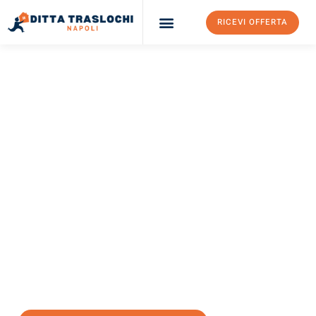
RICEVI OFFERTA
Ditta Traslochi Napoli
Servizi Traslochi Napoli
Costi e prezzi
TRASLOCHI NAPOLI
Traslochi Napoli
Poprad
Il tuo trasloco Napoli Poprad può essere così facile! Sperimenta
il nostro
servizio di prima classe
e assicurati i
migliori prezzi in
Napoli
.
Richiedo ora la tua offerta personalizzata e fai il primo passo
verso un trasloco senza stress a Poprad