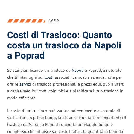
INFO
Costi di Trasloco: Quanto
costa un trasloco da Napoli
a Poprad
Se stai pianificando un trasloco da
Napoli
a Poprad, è naturale
che ti interroghi sui
costi
associati. La nostra azienda, nota per
offrire
servizi
di trasloco professionali a prezzi equi, può aiutarti
a capire meglio i costi coinvolti e a pianificare il tuo trasloco in
modo efficiente.
Il costo di un trasloco può variare notevolmente a seconda di
vari fattori. In primo luogo, la distanza è un fattore importante: il
trasloco da Napoli a Poprad comporta un viaggio lungo e
complesso, che influisce sui costi. Inoltre, la quantità di beni da