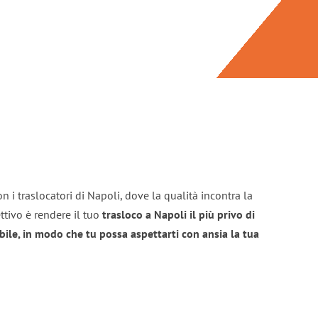
n i traslocatori di Napoli, dove la qualità incontra la
ttivo è rendere il tuo
trasloco a Napoli il più privo di
bile, in modo che tu possa aspettarti con ansia la tua