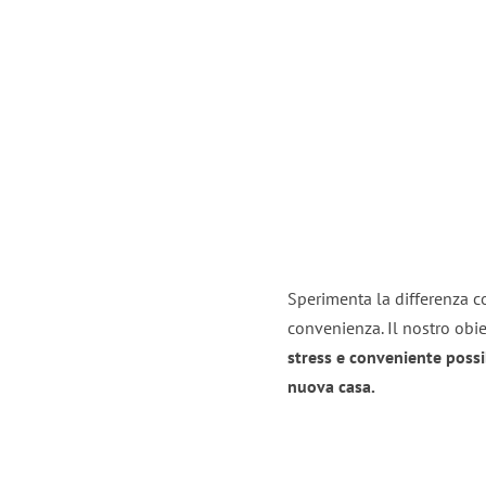
Sperimenta la differenza co
convenienza. Il nostro obie
stress e conveniente possi
nuova casa.