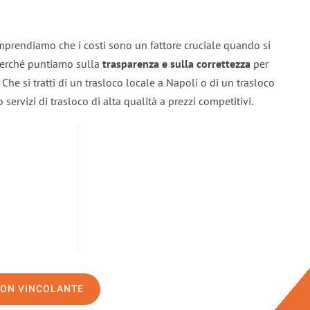
mprendiamo che i costi sono un fattore cruciale quando si
 perché puntiamo sulla
trasparenza e sulla correttezza
per
. Che si tratti di un trasloco locale a Napoli o di un trasloco
servizi di trasloco di alta qualità a prezzi competitivi.
NON VINCOLANTE