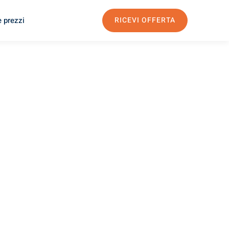
e prezzi
RICEVI OFFERTA