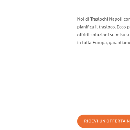
Noi di Traslochi Napoli co
pianifica il trasloco. Ecco
offrirti soluzioni su misura
in tutta Europa, garantiamo 
RICEVI UN'OFFERTA 