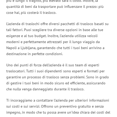
più è lungo il tragitto, più elevato sarà il costo. Inoltre, la
quantità di beni da trasportare può influenzare il prezzo: più
cose hai, più costerà il trasloco.
L’azienda di traslochi offre diversi pacchetti di trasloco basati su
tali fattori. Puoi scegliere tra diverse opzioni in base alle tue
esigenze e al tuo budget. Inoltre, l’azienda utilizza veicoli
moderni e perfettamente attrezzati per il lungo viaggio da
Napoli a Ljubljana, garantendo che tutti i tuoi beni arrivino a
destinazione in perfette condizioni.
Uno dei punti di forza dell’azienda è il suo team di esperti
traslocatori. Tutti i suoi dipendenti sono esperti e formati per
garantire un processo di trasloco senza problemi. Sono in grado
di gestire i tuoi beni in modo sicuro ed efficiente, assicurando
che nulla venga danneggiato durante il trasloco.
Ti incoraggiamo a contattare l’azienda per ulteriori informazioni
sui costi e sui servizi. Offrono un preventivo gratuito e senza
impegno, in modo che tu possa avere un’idea chiara dei costi del