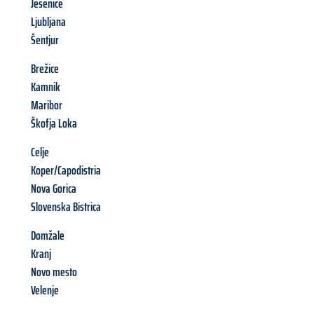
Jesenice
Ljubljana
Šentjur
Brežice
Kamnik
Maribor
Škofja Loka
Celje
Koper/Capodistria
Nova Gorica
Slovenska Bistrica
Domžale
Kranj
Novo mesto
Velenje