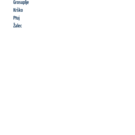
Grosuplje
Krško
Ptuj
Žalec
Richiedi ora la tua
offerta
al
miglior
prezzo !
Inviateci adesso la vostra richiesta non vincolante e
assicuratevi la vostra
offerta di trasloco per le vostre esigenze
a Napoli
al miglior prezzo! Approfitta dell’occasione per
un
trasloco senza stress
e con il massimo comfort: