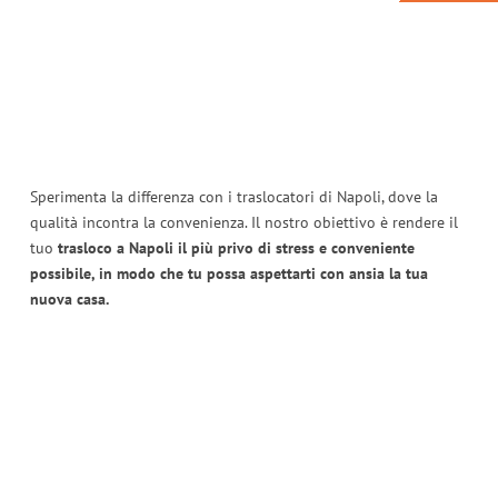
Sperimenta la differenza con i traslocatori di Napoli, dove la
qualità incontra la convenienza. Il nostro obiettivo è rendere il
tuo
trasloco a Napoli il più privo di stress e conveniente
possibile, in modo che tu possa aspettarti con ansia la tua
nuova casa.