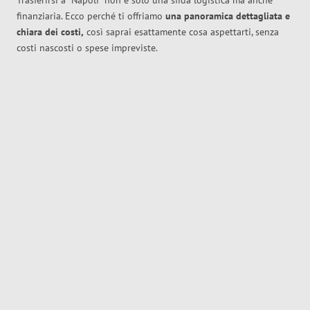
Trasferirsi a
Napoli
non è solo una sfida logistica ma anche
finanziaria. Ecco perché ti offriamo
una panoramica dettagliata e
chiara dei costi,
così saprai esattamente cosa aspettarti, senza
costi nascosti o spese impreviste.