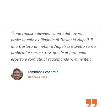
“Sono rimasto davvero colpito dal lavoro
professionale e affidabile di Traslochi Napoli. Il
mio trasloco di mobili a Napoli si è svolto senza
problemi e senza stress grazie al loro team
esperto e cordiale. Li raccomando vivamente!”.
Tommaso Leonardini
Trasloco a Napoli