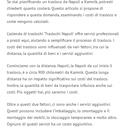
Se stai pianificando un trasloco da Napoli a Kamnik, potresti
chiederti quanto costerà. Questo articolo si propone di
rispondere a questa domanda, esaminando i costi di trasloco e
come vengono calcolati.
L’azienda di traslochi ‘Traslochi Napoli’ offre servizi professionali
a prezzi equi, aiutando a semplificare il processo di trasloco. I
costi del trasloco sono influenzati da vari fattori, tra cui la
distanza, la quantità di beni e i servizi aggiuntivi.
Cominciamo con la distanza. Napoli, la Napoli da cui inizia il
trasloco, è a circa 900 chilometri da Kamnik. Questa lunga
distanza ha un impatto significativo sui costi del trasloco.
Inoltre, la quantità di beni da trasportare influisce anche sui
costi. Più oggetti hai, più saranno i costi.
Oltre a questi due fattori, ci sono anche i servizi aggiuntivi.
Questi possono includere l’imballaggio, lo smontaggio e il
montaggio dei mobili, lo stoccaggio temporaneo e molto altro.
Ognuno di questi servizi ha un costo aggiuntivo.