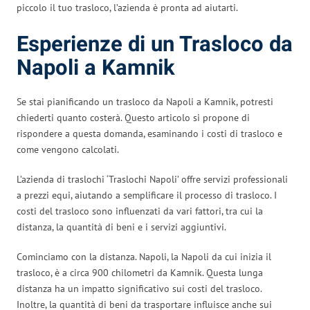
piccolo il tuo trasloco, l’azienda è pronta ad aiutarti.
Esperienze di un Trasloco da
Napoli a Kamnik
Se stai pianificando un trasloco da Napoli a Kamnik, potresti
chiederti quanto costerà. Questo articolo si propone di
rispondere a questa domanda, esaminando i costi di trasloco e
come vengono calcolati.
L’azienda di traslochi ‘Traslochi Napoli’ offre servizi professionali
a prezzi equi, aiutando a semplificare il processo di trasloco. I
costi del trasloco sono influenzati da vari fattori, tra cui la
distanza, la quantità di beni e i servizi aggiuntivi.
Cominciamo con la distanza. Napoli, la Napoli da cui inizia il
trasloco, è a circa 900 chilometri da Kamnik. Questa lunga
distanza ha un impatto significativo sui costi del trasloco.
Inoltre, la quantità di beni da trasportare influisce anche sui