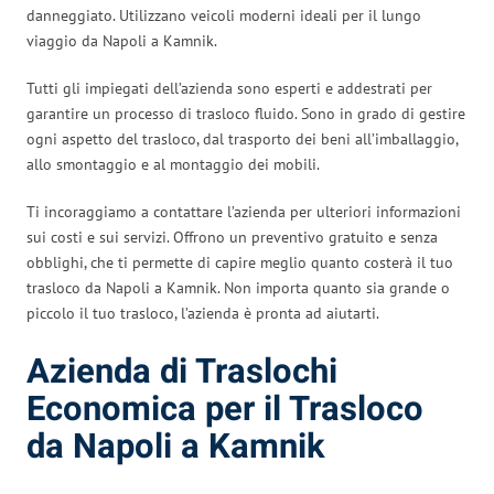
danneggiato. Utilizzano veicoli moderni ideali per il lungo
viaggio da Napoli a Kamnik.
Tutti gli impiegati dell’azienda sono esperti e addestrati per
garantire un processo di trasloco fluido. Sono in grado di gestire
ogni aspetto del trasloco, dal trasporto dei beni all’imballaggio,
allo smontaggio e al montaggio dei mobili.
Ti incoraggiamo a contattare l’azienda per ulteriori informazioni
sui costi e sui servizi. Offrono un preventivo gratuito e senza
obblighi, che ti permette di capire meglio quanto costerà il tuo
trasloco da Napoli a Kamnik. Non importa quanto sia grande o
piccolo il tuo trasloco, l’azienda è pronta ad aiutarti.
Azienda di Traslochi
Economica per il Trasloco
da Napoli a Kamnik