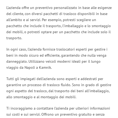
L’azienda offre un preventivo personalizzato in base alle esigenze
del cliente, con diversi pacchetti di trasloco disponibili in base
all’ambito e ai servizi. Per esempio, potresti scegliere un
pacchetto che include il trasporto, l’imballaggio e lo smontaggio
dei mobili, o potresti optare per un pacchetto che include solo il
trasporto.
In ogni caso, l’azienda fornisce traslocatori esperti per gestire i
beni in modo sicuro ed efficiente, garantendo che nulla venga
danneggiato. Utilizzano veicoli moderni ideali per il lungo
viaggio da Napoli a Kamnik.
Tutti gli impiegati dell’azienda sono esperti e addestrati per
garantire un processo di trasloco fluido. Sono in grado di gestire
ogni aspetto del trasloco, dal trasporto dei beni all’imballaggio,
allo smontaggio e al montaggio dei mobili.
Ti incoraggiamo a contattare l’azienda per ulteriori informazioni
sui costi e sui servizi. Offrono un preventivo gratuito e senza