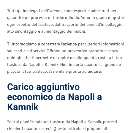
Tutti gli impiegati dell’azienda sono esperti e addestrati per
garantire un processo di trasloco fluido. Sono in grado di gestire
ogni aspetto del trasloco, dal trasporto dei beni all’imballaggio,
allo smontaggio e al montaggio dei mobili.
Ti incoraggiamo a contattare l’azienda per ulteriori informazioni
sui costi e sui servizi. Offrono un preventivo gratuito e senza
obblighi, che ti permette di capire meglio quanto costerà il tuo
trasloco da Napoli a Kamnik. Non importa quanto sia grande o
piccolo il tuo trasloco, l’azienda è pronta ad aiutarti.
Carico aggiuntivo
economico da Napoli a
Kamnik
Se stai pianificando un trasloco da Napoli a Kamnik, potresti
chiederti quanto costerà. Questo articolo si propone di