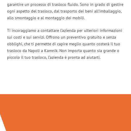
garantire un processo di trasloco fluido. Sono in grado di gestire
ogni aspetto del trasloco, dal trasporto dei beni all’imballaggio,
allo smontaggio e al montaggio dei mobili.
Ti incoraggiamo a contattare l’azienda per ulteriori informazioni
sui costi e sui servizi. Offrono un preventivo gratuito e senza
obblighi, che ti permette di capire meglio quanto costerà il tuo
trasloco da Napoli a Kamnik. Non importa quanto sia grande o
piccolo il tuo trasloco, l’azienda è pronta ad aiutarti.
Traslochi Napoli in numeri: