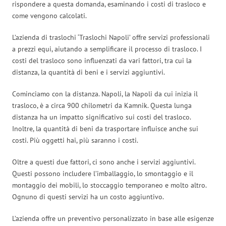
rispondere a questa domanda, esaminando i costi di trasloco e
come vengono calcolati.
L’azienda di traslochi ‘Traslochi Napoli’ offre servizi professionali
a prezzi equi, aiutando a semplificare il processo di trasloco. I
costi del trasloco sono influenzati da vari fattori, tra cui la
distanza, la quantità di beni e i servizi aggiuntivi.
Cominciamo con la distanza. Napoli, la Napoli da cui inizia il
trasloco, è a circa 900 chilometri da Kamnik. Questa lunga
distanza ha un impatto significativo sui costi del trasloco.
Inoltre, la quantità di beni da trasportare influisce anche sui
costi. Più oggetti hai, più saranno i costi.
Oltre a questi due fattori, ci sono anche i servizi aggiuntivi.
Questi possono includere l’imballaggio, lo smontaggio e il
montaggio dei mobili, lo stoccaggio temporaneo e molto altro.
Ognuno di questi servizi ha un costo aggiuntivo.
L’azienda offre un preventivo personalizzato in base alle esigenze