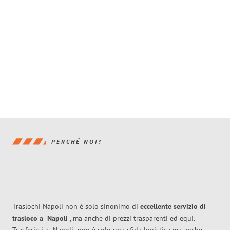
PERCHÉ NOI?
Traslochi Napoli non è solo sinonimo di
eccellente
servizio di
trasloco
a
Napoli
, ma anche di prezzi trasparenti ed equi.