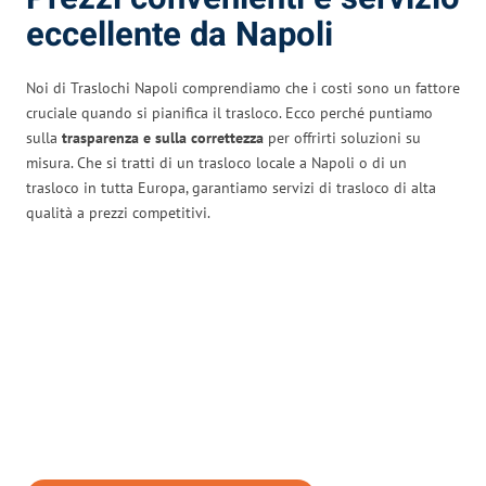
eccellente da Napoli
Noi di Traslochi Napoli comprendiamo che i costi sono un fattore
cruciale quando si pianifica il trasloco. Ecco perché puntiamo
sulla
trasparenza e sulla correttezza
per offrirti soluzioni su
misura. Che si tratti di un trasloco locale a Napoli o di un
trasloco in tutta Europa, garantiamo servizi di trasloco di alta
qualità a prezzi competitivi.