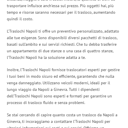
trasportare influisce anch’essa sul prezzo. Più oggetti hai, più
tempo e risorse saranno necessari per il trasloco, aumentando
quindi il costo.
L’Traslochi Napoli ti offre un preventivo personalizzato, adattato
alle tue esigenze. Sono disponibili diversi pacchetti di trasloco,
basati sull’ambito e sui servizi richiesti. Che tu debba trasferire
un appartamento di due stanze o una casa di quattro stanze,
l’Traslochi Napoli ha la soluzione adatta a te.
Inoltre, l’Traslochi Napoli fornisce traslocatori esperti per gestire
i tuoi beni in modo sicuro ed efficiente, garantendo che nulla
venga danneggiato. Utilizzano veicoli moderni, ideali per il
lungo viaggio da Napoli a Ginevra. Tutti i dipendenti
dell’Traslochi Napoli sono esperti e formati per garantire un
processo di trasloco fluido e senza problemi.
Se stai cercando di capire quanto costa un trasloco da Napoli a
Ginevra, ti incoraggiamo a contattare l’Traslochi Napoli per
ulteriori informazioni sui costi e sui servizi. Offriamo un