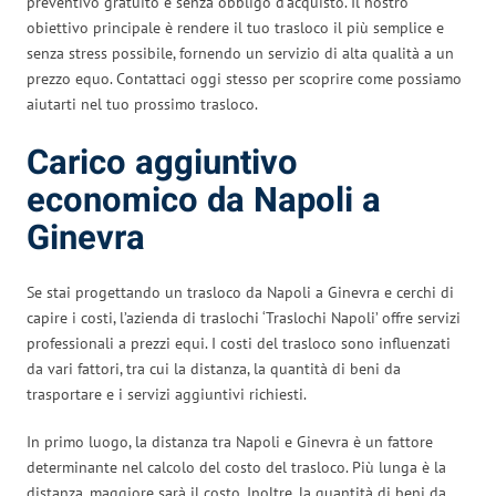
preventivo gratuito e senza obbligo d’acquisto. Il nostro
obiettivo principale è rendere il tuo trasloco il più semplice e
senza stress possibile, fornendo un servizio di alta qualità a un
prezzo equo. Contattaci oggi stesso per scoprire come possiamo
aiutarti nel tuo prossimo trasloco.
Carico aggiuntivo
economico da Napoli a
Ginevra
Se stai progettando un trasloco da Napoli a Ginevra e cerchi di
capire i costi, l’azienda di traslochi ‘Traslochi Napoli’ offre servizi
professionali a prezzi equi. I costi del trasloco sono influenzati
da vari fattori, tra cui la distanza, la quantità di beni da
trasportare e i servizi aggiuntivi richiesti.
In primo luogo, la distanza tra Napoli e Ginevra è un fattore
determinante nel calcolo del costo del trasloco. Più lunga è la
distanza, maggiore sarà il costo. Inoltre, la quantità di beni da