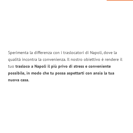
Sperimenta la differenza con i traslocatori di Napoli, dove la
qualità incontra la convenienza. Il nostro obiettivo è rendere il
tuo
trasloco a Napoli il più privo di stress e conveniente
possibile, in modo che tu possa aspettarti con ansia la tua
nuova casa.