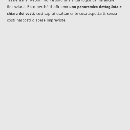
Trasferirsi a
Napoli
non è solo una sfida logistica ma anche
finanziaria. Ecco perché ti offriamo
una panoramica dettagliata e
chiara dei costi,
così saprai esattamente cosa aspettarti, senza
costi nascosti o spese impreviste.