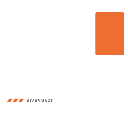
ESPERIENZE