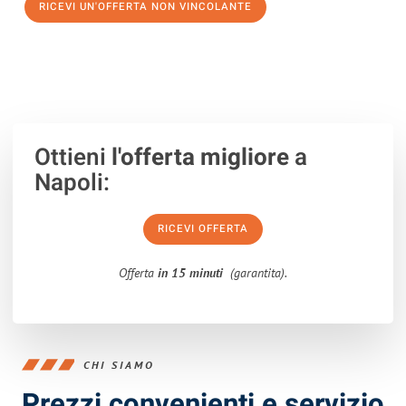
RICEVI UN'OFFERTA NON VINCOLANTE
100% non vincolante – Risposta garantita entro 15 minuti.
Ottieni
l'offerta migliore
a
Napoli:
RICEVI OFFERTA
Offerta
in 15 minuti
(garantita).
CHI SIAMO
Prezzi convenienti e servizio