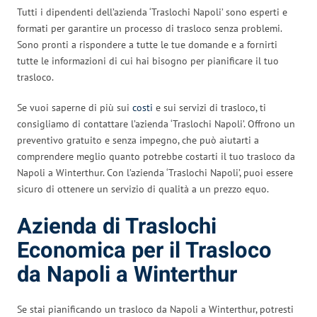
Tutti i dipendenti dell’azienda ‘Traslochi Napoli’ sono esperti e
formati per garantire un processo di trasloco senza problemi.
Sono pronti a rispondere a tutte le tue domande e a fornirti
tutte le informazioni di cui hai bisogno per pianificare il tuo
trasloco.
Se vuoi saperne di più sui
costi
e sui servizi di trasloco, ti
consigliamo di contattare l’azienda ‘Traslochi Napoli’. Offrono un
preventivo gratuito e senza impegno, che può aiutarti a
comprendere meglio quanto potrebbe costarti il tuo trasloco da
Napoli a Winterthur. Con l’azienda ‘Traslochi Napoli’, puoi essere
sicuro di ottenere un servizio di qualità a un prezzo equo.
Azienda di Traslochi
Economica per il Trasloco
da Napoli a Winterthur
Se stai pianificando un trasloco da Napoli a Winterthur, potresti