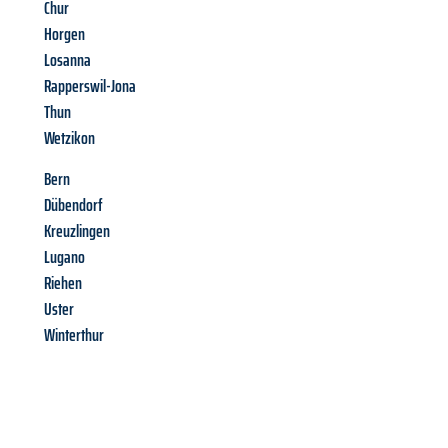
Chur
Horgen
Losanna
Rapperswil-Jona
Thun
Wetzikon
Bern
Dübendorf
Kreuzlingen
Lugano
Riehen
Uster
Winterthur