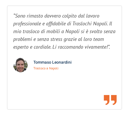
“Sono rimasto davvero colpito dal lavoro
professionale e affidabile di Traslochi Napoli. Il
mio trasloco di mobili a Napoli si è svolto senza
problemi e senza stress grazie al loro team
esperto e cordiale. Li raccomando vivamente!”.
Tommaso Leonardini
Trasloco a Napoli