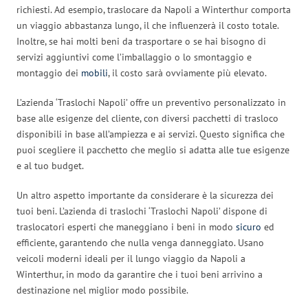
richiesti. Ad esempio, traslocare da Napoli a Winterthur comporta
un viaggio abbastanza lungo, il che influenzerà il costo totale.
Inoltre, se hai molti beni da trasportare o se hai bisogno di
servizi aggiuntivi come l’imballaggio o lo smontaggio e
montaggio dei
mobili
, il costo sarà ovviamente più elevato.
L’azienda ‘Traslochi Napoli’ offre un preventivo personalizzato in
base alle esigenze del cliente, con diversi pacchetti di trasloco
disponibili in base all’ampiezza e ai servizi. Questo significa che
puoi scegliere il pacchetto che meglio si adatta alle tue esigenze
e al tuo budget.
Un altro aspetto importante da considerare è la sicurezza dei
tuoi beni. L’azienda di traslochi ‘Traslochi Napoli’ dispone di
traslocatori esperti che maneggiano i beni in modo
sicuro
ed
efficiente, garantendo che nulla venga danneggiato. Usano
veicoli moderni ideali per il lungo viaggio da Napoli a
Winterthur, in modo da garantire che i tuoi beni arrivino a
destinazione nel miglior modo possibile.