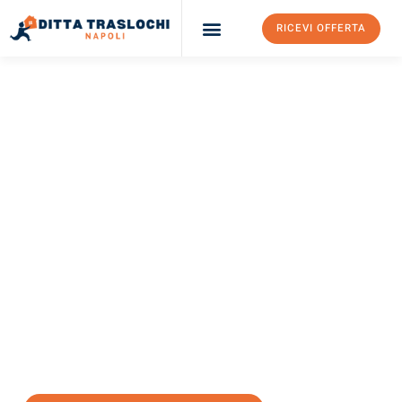
RICEVI OFFERTA
Ditta Traslochi Napoli
Servizi Traslochi Napoli
Costi e prezzi
TRASLOCHI NAPOLI
Traslochi Napoli
Winterthur
Il tuo trasloco Napoli Winterthur può essere così facile!
Sperimenta il nostro
servizio di prima classe
e assicurati i
migliori prezzi in Napoli
.
Richiedo ora la tua offerta personalizzata e fai il primo passo
verso un trasloco senza stress a Winterthur