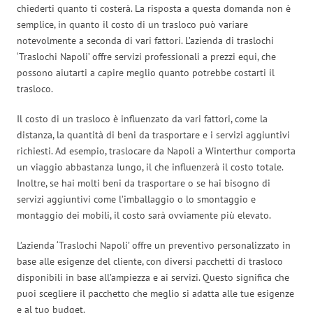
chiederti quanto ti costerà. La risposta a questa domanda non è
semplice, in quanto il costo di un trasloco può variare
notevolmente a seconda di vari fattori. L’azienda di traslochi
‘Traslochi Napoli’ offre servizi professionali a prezzi equi, che
possono aiutarti a capire meglio quanto potrebbe costarti il
trasloco.
Il costo di un trasloco è influenzato da vari fattori, come la
distanza, la quantità di beni da trasportare e i servizi aggiuntivi
richiesti. Ad esempio, traslocare da Napoli a Winterthur comporta
un viaggio abbastanza lungo, il che influenzerà il costo totale.
Inoltre, se hai molti beni da trasportare o se hai bisogno di
servizi aggiuntivi come l’imballaggio o lo smontaggio e
montaggio dei mobili, il costo sarà ovviamente più elevato.
L’azienda ‘Traslochi Napoli’ offre un preventivo personalizzato in
base alle esigenze del cliente, con diversi pacchetti di trasloco
disponibili in base all’ampiezza e ai servizi. Questo significa che
puoi scegliere il pacchetto che meglio si adatta alle tue esigenze
e al tuo budget.