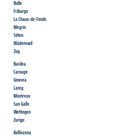
Bulle
Friburgo
La Chaux-de-Fonds
Meyrin
Sitten
Wädenswil
Zug
Basilea
Carouge
Ginevra
Lancy
Montreux
San Gallo
Wettingen
Zurigo
Bellinzona