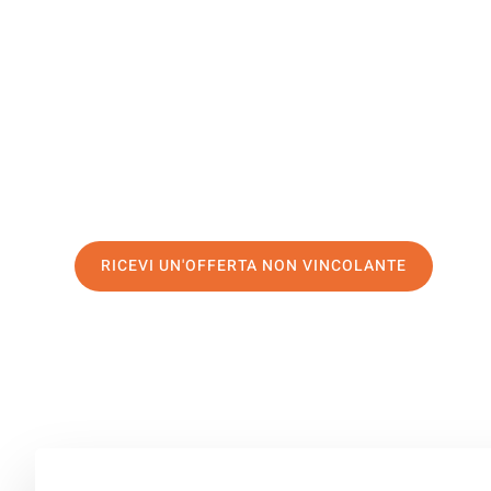
San Gallo
Il tuo trasloco Napoli San Gallo può essere così facile!
servizio di prima classe
e assicurati i
migliori prezzi in 
Richiedo ora la tua offerta personalizzata e fai il prim
trasloco senza stress a San Gallo
RICEVI UN'OFFERTA NON VINCOLANTE
100% non vincolante – Risposta garantita entro 15 minuti.