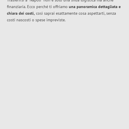
Trasferirsi a
Napoli
non è solo una sfida logistica ma anche
finanziaria. Ecco perché ti offriamo
una panoramica dettagliata e
chiara dei costi,
così saprai esattamente cosa aspettarti, senza
costi nascosti o spese impreviste.