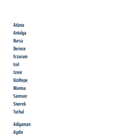
Adana
Antalya
Bursa
Derince
Erzurum
Icel
Izmir
Kiziltepe
Manisa
Samsun
Siverek
Turhal
Adiyaman
Aydin