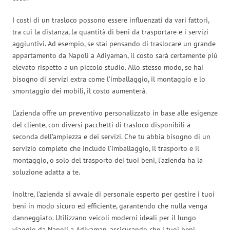
I costi di un trasloco possono essere influenzati da vari fattori,
tra cui la distanza, la quantità di beni da trasportare e i servizi
aggiuntivi. Ad esempio, se stai pensando di traslocare un grande
appartamento da Napoli a Adiyaman, il costo sarà certamente più
elevato rispetto a un piccolo studio. Allo stesso modo, se hai
bisogno di servizi extra come l’imballaggio, il montaggio e lo
smontaggio dei mobili, il costo aumenterà.
L’azienda offre un preventivo personalizzato in base alle esigenze
del cliente, con diversi pacchetti di trasloco disponibili a
seconda dell’ampiezza e dei servizi. Che tu abbia bisogno di un
servizio completo che include l’imballaggio, il trasporto e il
montaggio, o solo del trasporto dei tuoi beni, l’azienda ha la
soluzione adatta a te.
Inoltre, l’azienda si avvale di personale esperto per gestire i tuoi
beni in modo sicuro ed efficiente, garantendo che nulla venga
danneggiato. Utilizzano veicoli moderni ideali per il lungo
viaggio da Napoli a Adiyaman, assicurando che i tuoi beni