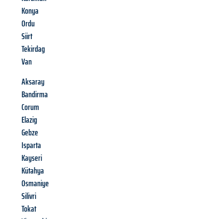
Konya
Ordu
Siirt
Tekirdag
Van
Aksaray
Bandirma
Corum
Elazig
Gebze
Isparta
Kayseri
Kütahya
Osmaniye
Silivri
Tokat