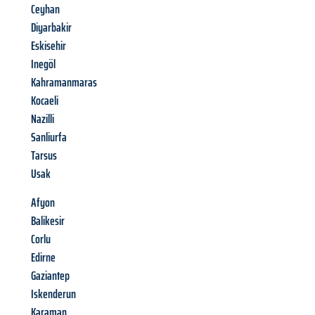
Ceyhan
Diyarbakir
Eskisehir
Inegöl
Kahramanmaras
Kocaeli
Nazilli
Sanliurfa
Tarsus
Usak
Afyon
Balikesir
Corlu
Edirne
Gaziantep
Iskenderun
Karaman