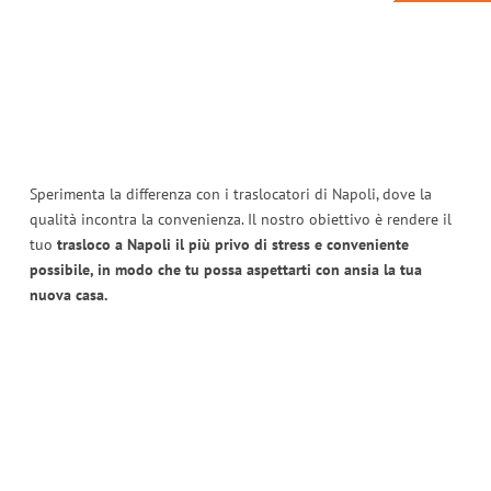
Sperimenta la differenza con i traslocatori di Napoli, dove la
qualità incontra la convenienza. Il nostro obiettivo è rendere il
tuo
trasloco a Napoli il più privo di stress e conveniente
possibile, in modo che tu possa aspettarti con ansia la tua
nuova casa.