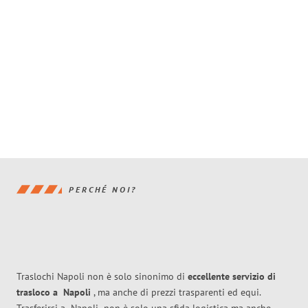
PERCHÉ NOI?
Traslochi Napoli non è solo sinonimo di
eccellente
servizio di
trasloco
a
Napoli
, ma anche di prezzi trasparenti ed equi.