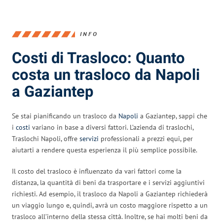
INFO
Costi di Trasloco: Quanto
costa un trasloco da Napoli
a Gaziantep
Se stai pianificando un trasloco da
Napoli
a Gaziantep, sappi che
i
costi
variano in base a diversi fattori. L’azienda di traslochi,
Traslochi Napoli, offre
servizi
professionali a prezzi equi, per
aiutarti a rendere questa esperienza il più semplice possibile.
Il costo del trasloco è influenzato da vari fattori come la
distanza, la quantità di beni da trasportare e i servizi aggiuntivi
richiesti. Ad esempio, il trasloco da Napoli a Gaziantep richiederà
un viaggio lungo e, quindi, avrà un costo maggiore rispetto a un
trasloco all’interno della stessa città. Inoltre, se hai molti beni da