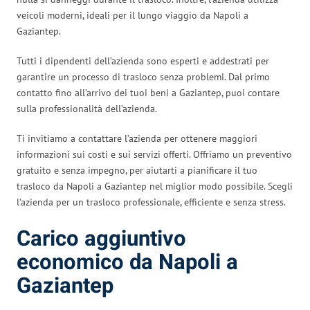
veicoli moderni, ideali per il lungo viaggio da Napoli a
Gaziantep.
Tutti i dipendenti dell’azienda sono esperti e addestrati per
garantire un processo di trasloco senza problemi. Dal primo
contatto fino all’arrivo dei tuoi beni a Gaziantep, puoi contare
sulla professionalità dell’azienda.
Ti invitiamo a contattare l’azienda per ottenere maggiori
informazioni sui costi e sui servizi offerti. Offriamo un preventivo
gratuito e senza impegno, per aiutarti a pianificare il tuo
trasloco da Napoli a Gaziantep nel miglior modo possibile. Scegli
l’azienda per un trasloco professionale, efficiente e senza stress.
Carico aggiuntivo
economico da Napoli a
Gaziantep