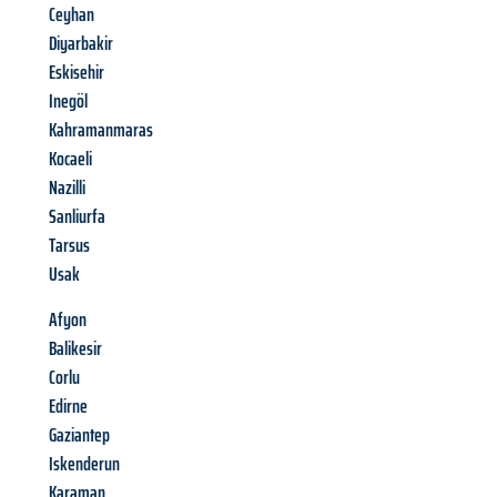
Ceyhan
Diyarbakir
Eskisehir
Inegöl
Kahramanmaras
Kocaeli
Nazilli
Sanliurfa
Tarsus
Usak
Afyon
Balikesir
Corlu
Edirne
Gaziantep
Iskenderun
Karaman