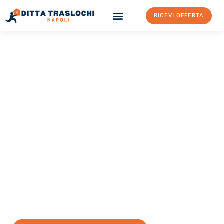
RICEVI OFFERTA
Ditta Traslochi Napoli
Servizi Traslochi Napoli
Costi e prezzi
TRASLOCHI NAPOLI
Traslochi Napoli
Gaziantep
Il tuo trasloco Napoli Gaziantep può essere così facile!
Sperimenta il nostro
servizio di prima classe
e assicurati i
migliori prezzi in Napoli
.
Richiedo ora la tua offerta personalizzata e fai il primo passo
verso un trasloco senza stress a Gaziantep