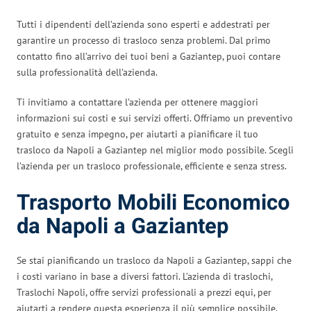
Tutti i dipendenti dell’azienda sono esperti e addestrati per
garantire un processo di trasloco senza problemi. Dal primo
contatto fino all’arrivo dei tuoi beni a Gaziantep, puoi contare
sulla professionalità dell’azienda.
Ti invitiamo a contattare l’azienda per ottenere maggiori
informazioni sui costi e sui servizi offerti. Offriamo un preventivo
gratuito e senza impegno, per aiutarti a pianificare il tuo
trasloco da Napoli a Gaziantep nel miglior modo possibile. Scegli
l’azienda per un trasloco professionale, efficiente e senza stress.
Trasporto Mobili Economico
da Napoli a Gaziantep
Se stai pianificando un trasloco da Napoli a Gaziantep, sappi che
i costi variano in base a diversi fattori. L’azienda di traslochi,
Traslochi Napoli, offre servizi professionali a prezzi equi, per
aiutarti a rendere questa esperienza il più semplice possibile.