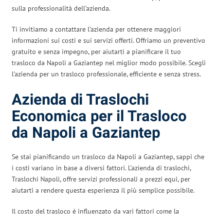
sulla professionalità dell’azienda.
Ti invitiamo a contattare l’azienda per ottenere maggiori
informazioni sui costi e sui servizi offerti. Offriamo un preventivo
gratuito e senza impegno, per aiutarti a pianificare il tuo
trasloco da Napoli a Gaziantep nel miglior modo possibile. Scegli
l’azienda per un trasloco professionale, efficiente e senza stress.
Azienda di Traslochi
Economica per il Trasloco
da Napoli a Gaziantep
Se stai pianificando un trasloco da Napoli a Gaziantep, sappi che
i costi variano in base a diversi fattori. L’azienda di traslochi,
Traslochi Napoli, offre servizi professionali a prezzi equi, per
aiutarti a rendere questa esperienza il più semplice possibile.
Il costo del trasloco è influenzato da vari fattori come la