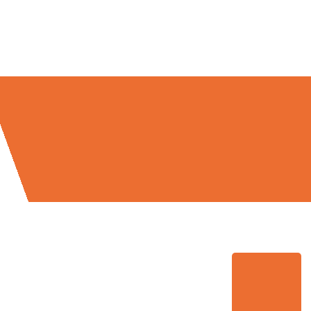
Traslochi Napoli in numeri: