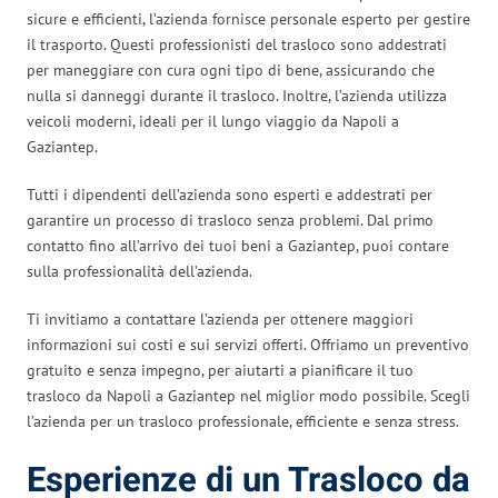
sicure e efficienti, l’azienda fornisce personale esperto per gestire
il trasporto. Questi professionisti del trasloco sono addestrati
per maneggiare con cura ogni tipo di bene, assicurando che
nulla si danneggi durante il trasloco. Inoltre, l’azienda utilizza
veicoli moderni, ideali per il lungo viaggio da Napoli a
Gaziantep.
Tutti i dipendenti dell’azienda sono esperti e addestrati per
garantire un processo di trasloco senza problemi. Dal primo
contatto fino all’arrivo dei tuoi beni a Gaziantep, puoi contare
sulla professionalità dell’azienda.
Ti invitiamo a contattare l’azienda per ottenere maggiori
informazioni sui costi e sui servizi offerti. Offriamo un preventivo
gratuito e senza impegno, per aiutarti a pianificare il tuo
trasloco da Napoli a Gaziantep nel miglior modo possibile. Scegli
l’azienda per un trasloco professionale, efficiente e senza stress.
Esperienze di un Trasloco da