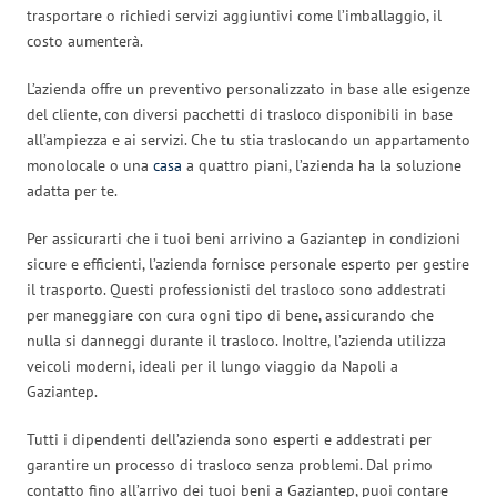
trasportare o richiedi servizi aggiuntivi come l’imballaggio, il
costo aumenterà.
L’azienda offre un preventivo personalizzato in base alle esigenze
del cliente, con diversi pacchetti di trasloco disponibili in base
all’ampiezza e ai servizi. Che tu stia traslocando un appartamento
monolocale o una
casa
a quattro piani, l’azienda ha la soluzione
adatta per te.
Per assicurarti che i tuoi beni arrivino a Gaziantep in condizioni
sicure e efficienti, l’azienda fornisce personale esperto per gestire
il trasporto. Questi professionisti del trasloco sono addestrati
per maneggiare con cura ogni tipo di bene, assicurando che
nulla si danneggi durante il trasloco. Inoltre, l’azienda utilizza
veicoli moderni, ideali per il lungo viaggio da Napoli a
Gaziantep.
Tutti i dipendenti dell’azienda sono esperti e addestrati per
garantire un processo di trasloco senza problemi. Dal primo
contatto fino all’arrivo dei tuoi beni a Gaziantep, puoi contare