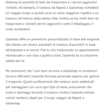
distanza, la quantità di beni da trasportare e i servizi aggiuntivi
richiesti. Ad esempio, il trasloco da Napoli a Gaziantep richiederà
un viaggio lungo e, quindi, avrà un costo maggiore rispetto a un
trasloco all’interno della stessa città. Inoltre, se hai molti beni da
trasportare o richiedi servizi aggiuntivi come l’imballaggio, il
costo aumenterà.
L’azienda offre un preventivo personalizzato in base alle esigenze
del cliente, con diversi pacchetti di trasloco disponibili in base
all’ampiezza e ai servizi. Che tu stia traslocando un appartamento
monolocale o una casa a quattro piani, l’azienda ha la soluzione
adatta per te.
Per assicurarti che i tuoi beni arrivino a Gaziantep in condizioni
sicure e efficienti, l’azienda fornisce personale esperto per gestire
il trasporto. Questi professionisti del trasloco sono addestrati
per maneggiare con cura ogni tipo di bene, assicurando che
nulla si danneggi durante il trasloco. Inoltre, l’azienda utilizza
veicoli moderni, ideali per il lungo viaggio da Napoli a
Gaziantep.