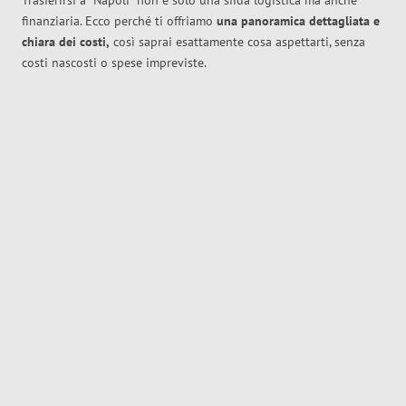
Trasferirsi a
Napoli
non è solo una sfida logistica ma anche
finanziaria. Ecco perché ti offriamo
una panoramica dettagliata e
chiara dei costi,
così saprai esattamente cosa aspettarti, senza
costi nascosti o spese impreviste.