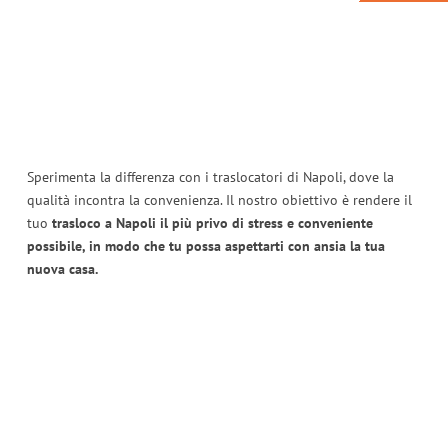
Sperimenta la differenza con i traslocatori di Napoli, dove la
qualità incontra la convenienza. Il nostro obiettivo è rendere il
tuo
trasloco a Napoli il più privo di stress e conveniente
possibile, in modo che tu possa aspettarti con ansia la tua
nuova casa.