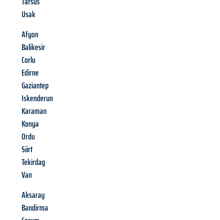
Tarsus
Usak
Afyon
Balikesir
Corlu
Edirne
Gaziantep
Iskenderun
Karaman
Konya
Ordu
Siirt
Tekirdag
Van
Aksaray
Bandirma