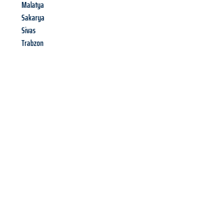
Malatya
Sakarya
Sivas
Trabzon
Richiedi ora la tua
offerta
al
miglior
prezzo !
Inviateci adesso la vostra richiesta non vincolante e
assicuratevi la vostra
offerta di trasloco per le vostre esigenze
a Napoli
al miglior prezzo! Approfitta dell’occasione per
un
trasloco senza stress
e con il massimo comfort: