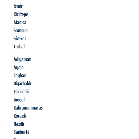
Izmir
Kiziltepe
Manisa
Samsun
Siverek
Turhal
Adiyaman
Aydin
Ceyhan
Diyarbakir
Eskisehir
Inegöl
Kahramanmaras
Kocaeli
Nazilli
Sanliurfa