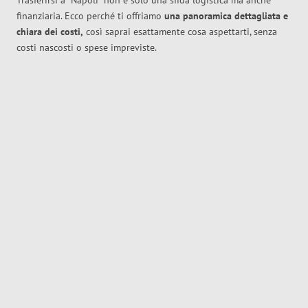
Trasferirsi a
Napoli
non è solo una sfida logistica ma anche
finanziaria. Ecco perché ti offriamo
una panoramica dettagliata e
chiara dei costi,
così saprai esattamente cosa aspettarti, senza
costi nascosti o spese impreviste.