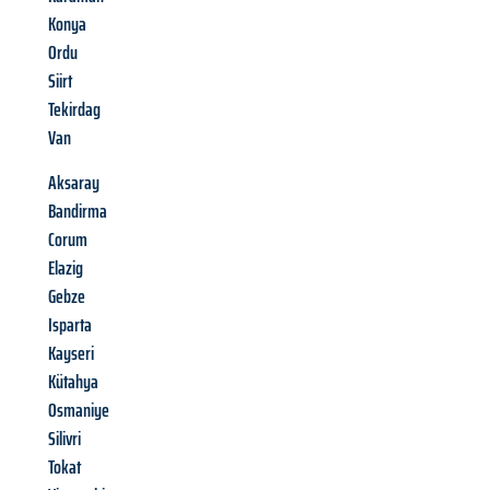
Konya
Ordu
Siirt
Tekirdag
Van
Aksaray
Bandirma
Corum
Elazig
Gebze
Isparta
Kayseri
Kütahya
Osmaniye
Silivri
Tokat