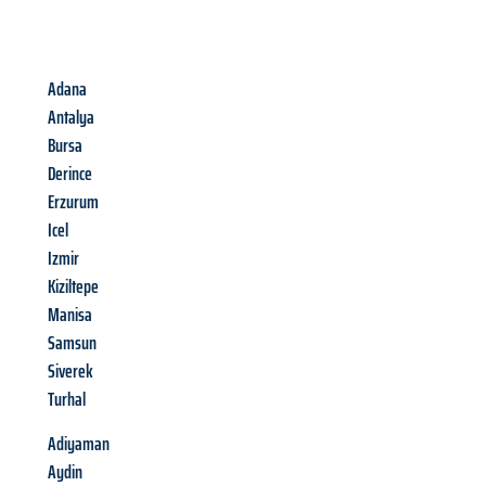
Adana
Antalya
Bursa
Derince
Erzurum
Icel
Izmir
Kiziltepe
Manisa
Samsun
Siverek
Turhal
Adiyaman
Aydin