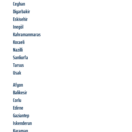
Ceyhan
Diyarbakir
Eskisehir
Inegöl
Kahramanmaras
Kocaeli
Nazilli
Sanliurfa
Tarsus
Usak
Afyon
Balikesir
Corlu
Edirne
Gaziantep
Iskenderun
Karaman