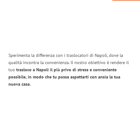
Sperimenta la differenza con i traslocatori di Napoli, dove la
qualità incontra la convenienza. Il nostro obiettivo è rendere il
tuo
trasloco a Napoli il più privo di stress e conveniente
possibile, in modo che tu possa aspettarti con ansia la tua
nuova casa.