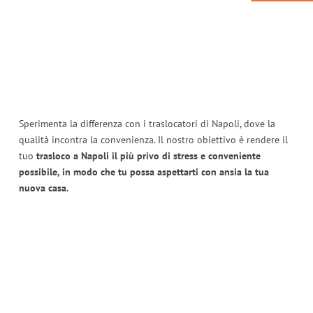
Sperimenta la differenza con i traslocatori di Napoli, dove la
qualità incontra la convenienza. Il nostro obiettivo è rendere il
tuo
trasloco a Napoli il più privo di stress e conveniente
possibile, in modo che tu possa aspettarti con ansia la tua
nuova casa.