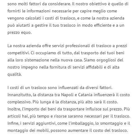
sono molti fattori da considerare. Il nostro obiettivo è quello di
fornirti le informazioni necessarie per capire meglio come
vengono calcolati i costi di trasloco, e come la nostra azienda
può aiutarti a gestire il tuo trasloco in modo efficiente e a un
prezzo equo.
La nostra azienda offre servizi professionali di trasloco a prezzi
competitivi. Ci occupiamo di tutto, dal trasporto dei tuoi beni
alla loro sistemazione nella nuova casa. Siamo orgogliosi del
nostro impegno nella fornitura di servizi affidabili e di alta
qualità.
I costi di un trasloco sono influenzati da diversi fattori.
Innanzitutto, la distanza tra Napoli e Catania influenzerà il costo
complessivo. Più lunga è la distanza, più alto sarà il costo.
Inoltre, l’importo dei beni da trasportare influisce sul prezzo. Più
articoli hai, più tempo e risorse saranno necessari per il trasloco.
Infine, i servizi aggiuntivi, come l’imballaggio, lo smontaggio e il
montaggio dei mobili, possono aumentare il costo del trasloco.