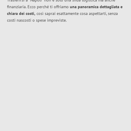
Trasferirsi a
Napoli
non è solo una sfida logistica ma anche
finanziaria. Ecco perché ti offriamo
una panoramica dettagliata e
chiara dei costi,
così saprai esattamente cosa aspettarti, senza
costi nascosti o spese impreviste.