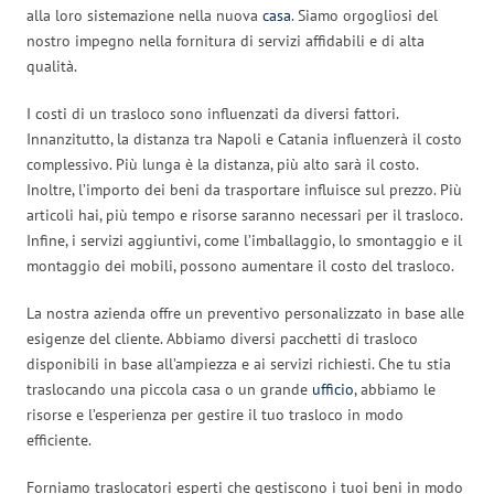
alla loro sistemazione nella nuova
casa
. Siamo orgogliosi del
nostro impegno nella fornitura di servizi affidabili e di alta
qualità.
I costi di un trasloco sono influenzati da diversi fattori.
Innanzitutto, la distanza tra Napoli e Catania influenzerà il costo
complessivo. Più lunga è la distanza, più alto sarà il costo.
Inoltre, l’importo dei beni da trasportare influisce sul prezzo. Più
articoli hai, più tempo e risorse saranno necessari per il trasloco.
Infine, i servizi aggiuntivi, come l’imballaggio, lo smontaggio e il
montaggio dei mobili, possono aumentare il costo del trasloco.
La nostra azienda offre un preventivo personalizzato in base alle
esigenze del cliente. Abbiamo diversi pacchetti di trasloco
disponibili in base all’ampiezza e ai servizi richiesti. Che tu stia
traslocando una piccola casa o un grande
ufficio
, abbiamo le
risorse e l’esperienza per gestire il tuo trasloco in modo
efficiente.
Forniamo traslocatori esperti che gestiscono i tuoi beni in modo