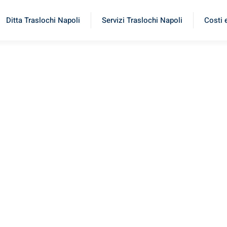
Ditta Traslochi Napoli
Servizi Traslochi Napoli
Costi 
cara
erimenta il nostro