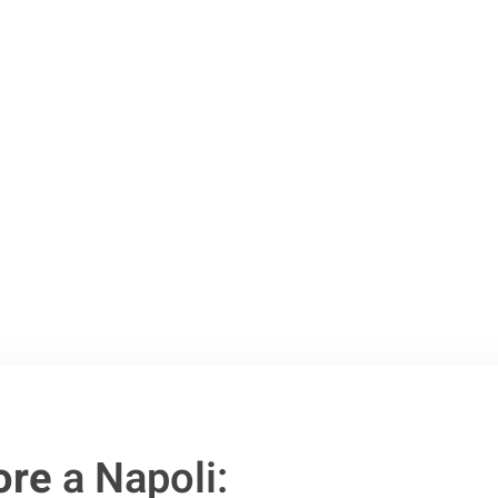
Napoli
.
o passo verso un
ore
a Napoli: