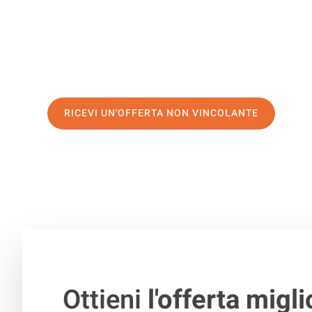
servizio di prima classe
e assicurati i
migliori prezzi in 
Richiedo ora la tua offerta personalizzata e fai il prim
trasloco senza stress a Pescara
RICEVI UN'OFFERTA NON VINCOLANTE
100% non vincolante – Risposta garantita entro 15 minuti.
Ottieni
l'offerta migli