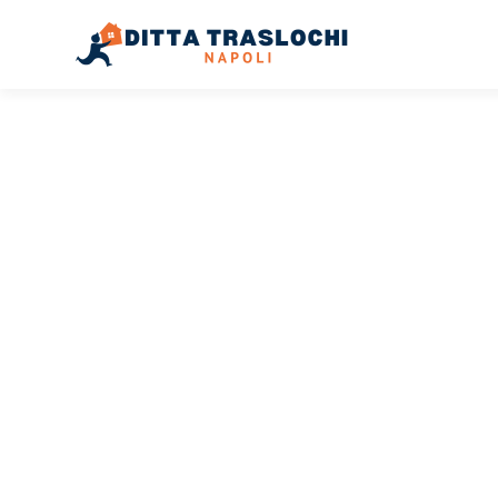
TRASLOCHI NAPOLI
Traslochi
Napoli
Pes
Il tuo trasloco Napoli Pescara può essere così facile! Sp