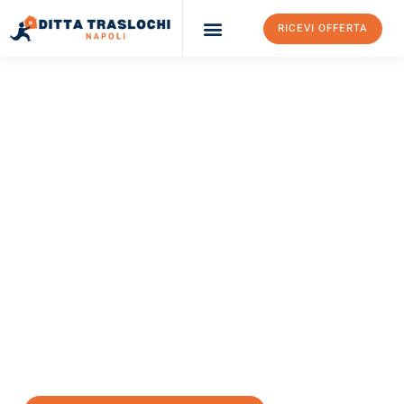
RICEVI OFFERTA
Ditta Traslochi Napoli
Servizi Traslochi Napoli
Costi e prezzi
TRASLOCHI NAPOLI
Traslochi Napoli
Forlì
Il tuo trasloco Napoli Forlì può essere così facile! Sperimenta il
nostro
servizio di prima classe
e assicurati i
migliori prezzi in
Napoli
.
Richiedo ora la tua offerta personalizzata e fai il primo passo
verso un trasloco senza stress a Forlì