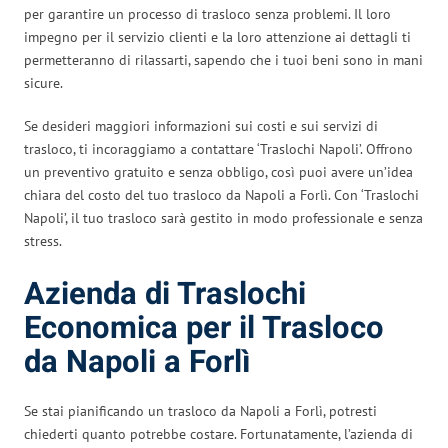
per garantire un processo di trasloco senza problemi. Il loro
impegno per il servizio clienti e la loro attenzione ai dettagli ti
permetteranno di rilassarti, sapendo che i tuoi beni sono in mani
sicure.
Se desideri maggiori informazioni sui costi e sui servizi di
trasloco, ti incoraggiamo a contattare ‘Traslochi Napoli’. Offrono
un preventivo gratuito e senza obbligo, così puoi avere un’idea
chiara del costo del tuo trasloco da Napoli a Forlì. Con ‘Traslochi
Napoli’, il tuo trasloco sarà gestito in modo professionale e senza
stress.
Azienda di Traslochi
Economica per il Trasloco
da Napoli a Forlì
Se stai pianificando un trasloco da Napoli a Forlì, potresti
chiederti quanto potrebbe costare. Fortunatamente, l’azienda di