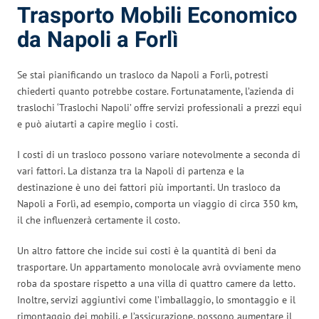
Trasporto Mobili Economico
da Napoli a Forlì
Se stai pianificando un trasloco da Napoli a Forlì, potresti
chiederti quanto potrebbe costare. Fortunatamente, l’azienda di
traslochi ‘Traslochi Napoli’ offre servizi professionali a prezzi equi
e può aiutarti a capire meglio i costi.
I costi di un trasloco possono variare notevolmente a seconda di
vari fattori. La distanza tra la Napoli di partenza e la
destinazione è uno dei fattori più importanti. Un trasloco da
Napoli a Forlì, ad esempio, comporta un viaggio di circa 350 km,
il che influenzerà certamente il costo.
Un altro fattore che incide sui costi è la quantità di beni da
trasportare. Un appartamento monolocale avrà ovviamente meno
roba da spostare rispetto a una villa di quattro camere da letto.
Inoltre, servizi aggiuntivi come l’imballaggio, lo smontaggio e il
rimontaggio dei mobili, e l’assicurazione, possono aumentare il