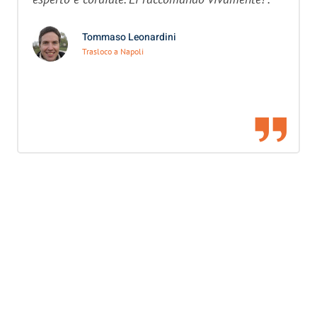
Tommaso Leonardini
Trasloco a Napoli