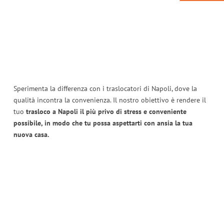
Sperimenta la differenza con i traslocatori di Napoli, dove la
qualità incontra la convenienza. Il nostro obiettivo è rendere il
tuo
trasloco a Napoli il più privo di stress e conveniente
possibile, in modo che tu possa aspettarti con ansia la tua
nuova casa.