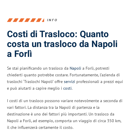
INFO
Costi di Trasloco: Quanto
costa un trasloco da Napoli
a Forlì
Se stai pianificando un trasloco da
Napoli
a Forlì, potresti
chiederti quanto potrebbe costare. Fortunatamente, l’azienda di
traslochi ‘Traslochi Napoli’ offre
servizi
professionali a prezzi equi
e può aiutarti a capire meglio i
costi
.
I costi di un trasloco possono variare notevolmente a seconda di
vari fattori. La distanza tra la Napoli di partenza e la
destinazione è uno dei fattori più importanti. Un trasloco da
Napoli a Forlì, ad esempio, comporta un viaggio di circa 350 km,
il che influenzerà certamente il costo.