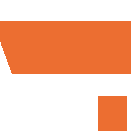
Traslochi Napoli in numeri: