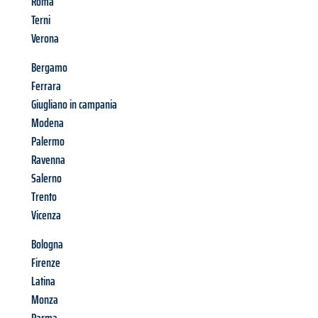
Roma
Terni
Verona
Bergamo
Ferrara
Giugliano in campania
Modena
Palermo
Ravenna
Salerno
Trento
Vicenza
Bologna
Firenze
Latina
Monza