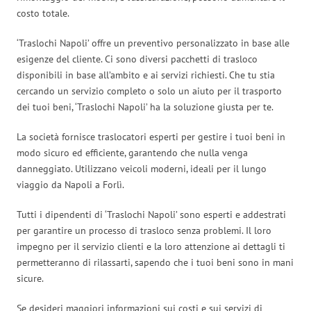
costo totale.
‘Traslochi Napoli’ offre un preventivo personalizzato in base alle
esigenze del cliente. Ci sono diversi pacchetti di trasloco
disponibili in base all’ambito e ai servizi richiesti. Che tu stia
cercando un servizio completo o solo un aiuto per il trasporto
dei tuoi beni, ‘Traslochi Napoli’ ha la soluzione giusta per te.
La società fornisce traslocatori esperti per gestire i tuoi beni in
modo sicuro ed efficiente, garantendo che nulla venga
danneggiato. Utilizzano veicoli moderni, ideali per il lungo
viaggio da Napoli a Forlì.
Tutti i dipendenti di ‘Traslochi Napoli’ sono esperti e addestrati
per garantire un processo di trasloco senza problemi. Il loro
impegno per il servizio clienti e la loro attenzione ai dettagli ti
permetteranno di rilassarti, sapendo che i tuoi beni sono in mani
sicure.
Se desideri maggiori informazioni sui costi e sui servizi di