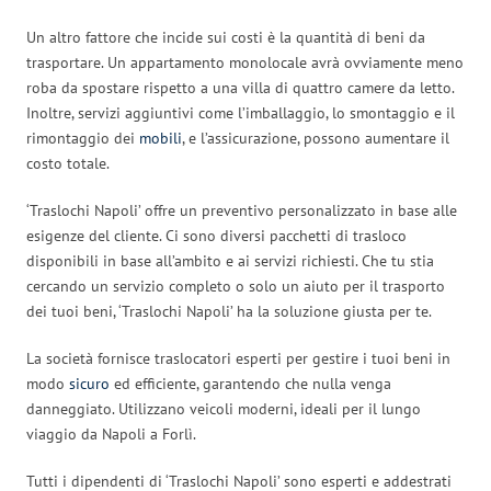
Un altro fattore che incide sui costi è la quantità di beni da
trasportare. Un appartamento monolocale avrà ovviamente meno
roba da spostare rispetto a una villa di quattro camere da letto.
Inoltre, servizi aggiuntivi come l’imballaggio, lo smontaggio e il
rimontaggio dei
mobili
, e l’assicurazione, possono aumentare il
costo totale.
‘Traslochi Napoli’ offre un preventivo personalizzato in base alle
esigenze del cliente. Ci sono diversi pacchetti di trasloco
disponibili in base all’ambito e ai servizi richiesti. Che tu stia
cercando un servizio completo o solo un aiuto per il trasporto
dei tuoi beni, ‘Traslochi Napoli’ ha la soluzione giusta per te.
La società fornisce traslocatori esperti per gestire i tuoi beni in
modo
sicuro
ed efficiente, garantendo che nulla venga
danneggiato. Utilizzano veicoli moderni, ideali per il lungo
viaggio da Napoli a Forlì.
Tutti i dipendenti di ‘Traslochi Napoli’ sono esperti e addestrati