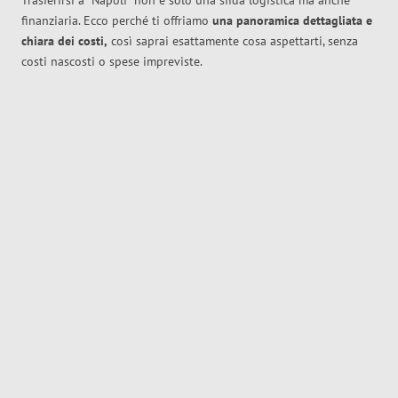
Trasferirsi a
Napoli
non è solo una sfida logistica ma anche
finanziaria. Ecco perché ti offriamo
una panoramica dettagliata e
chiara dei costi,
così saprai esattamente cosa aspettarti, senza
costi nascosti o spese impreviste.