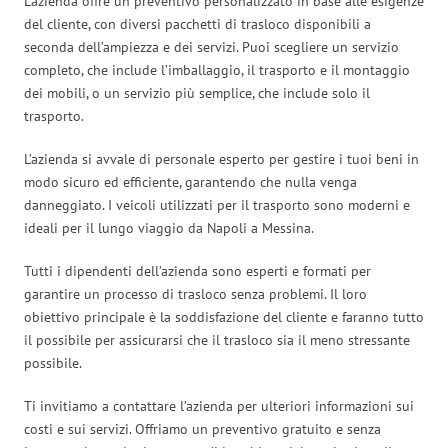
L’azienda offre un preventivo personalizzato in base alle esigenze
del cliente, con diversi pacchetti di trasloco disponibili a
seconda dell’ampiezza e dei servizi. Puoi scegliere un servizio
completo, che include l’imballaggio, il trasporto e il montaggio
dei mobili, o un servizio più semplice, che include solo il
trasporto.
L’azienda si avvale di personale esperto per gestire i tuoi beni in
modo sicuro ed efficiente, garantendo che nulla venga
danneggiato. I veicoli utilizzati per il trasporto sono moderni e
ideali per il lungo viaggio da Napoli a Messina.
Tutti i dipendenti dell’azienda sono esperti e formati per
garantire un processo di trasloco senza problemi. Il loro
obiettivo principale è la soddisfazione del cliente e faranno tutto
il possibile per assicurarsi che il trasloco sia il meno stressante
possibile.
Ti invitiamo a contattare l’azienda per ulteriori informazioni sui
costi e sui servizi. Offriamo un preventivo gratuito e senza