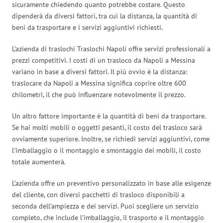
sicuramente chiedendo quanto potrebbe costare. Questo
dipenderà da diversi fattori, tra cui la distanza, la quantità di
beni da trasportare e i servizi aggiuntivi richiesti.
L’azienda di traslochi Traslochi Napoli offre servizi professionali a
prezzi competitivi. I costi di un trasloco da Napoli a Messina
variano in base a diversi fattori. Il più ovvio è la distanza:
traslocare da Napoli a Messina significa coprire oltre 600
chilometri, il che può influenzare notevolmente il prezzo.
Un altro fattore importante è la quantità di beni da trasportare.
Se hai molti mobili o oggetti pesanti, il costo del trasloco sarà
ovviamente superiore. Inoltre, se richiedi servizi aggiuntivi, come
l’imballaggio o il montaggio e smontaggio dei mobili, il costo
totale aumenterà.
L’azienda offre un preventivo personalizzato in base alle esigenze
del cliente, con diversi pacchetti di trasloco disponibili a
seconda dell’ampiezza e dei servizi. Puoi scegliere un servizio
completo, che include l’imballaggio, il trasporto e il montaggio