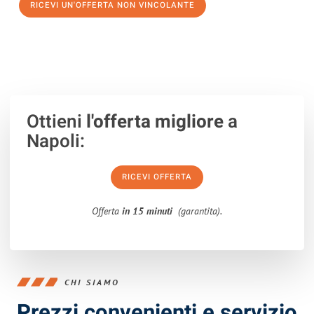
RICEVI UN'OFFERTA NON VINCOLANTE
100% non vincolante – Risposta garantita entro 15 minuti.
Ottieni
l'offerta migliore
a
Napoli:
RICEVI OFFERTA
Offerta
in 15 minuti
(garantita).
CHI SIAMO
Prezzi convenienti e servizio