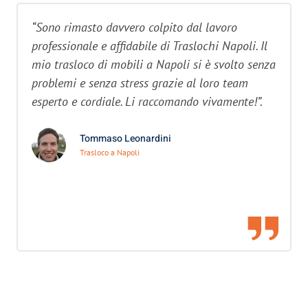
“Sono rimasto davvero colpito dal lavoro
professionale e affidabile di Traslochi Napoli. Il
mio trasloco di mobili a Napoli si è svolto senza
problemi e senza stress grazie al loro team
esperto e cordiale. Li raccomando vivamente!”.
Tommaso Leonardini
Trasloco a Napoli