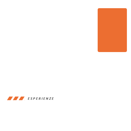
ESPERIENZE