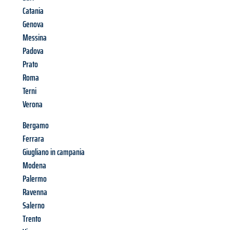
Catania
Genova
Messina
Padova
Prato
Roma
Terni
Verona
Bergamo
Ferrara
Giugliano in campania
Modena
Palermo
Ravenna
Salerno
Trento