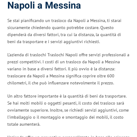
Napoli a Messina
Se stai pianificando un trasloco da Napoli a Messina, ti starai
sicuramente chiedendo quanto potrebbe costare. Questo
dipenderà da diversi fattori, tra cui la distanza, la quantità di
beni da trasportare e i servizi aggiuntivi richiesti.
L’azienda di traslochi Traslochi Napoli offre servizi professionali a
prezzi competitivi. I costi di un trasloco da Napoli a Messina
variano in base a diversi fattori. Il più ovvio è la distanza:
traslocare da Napoli a Messina significa coprire oltre 600
chilometri, il che può influenzare notevolmente il prezzo.
Un altro fattore importante è la quantità di beni da trasportare.
Se hai molti mobili o oggetti pesanti, il costo del trasloco sarà
ovviamente superiore. Inoltre, se richiedi servizi aggiuntivi, come
l’imballaggio o il montaggio e smontaggio dei mobili, il costo
totale aumenterà.